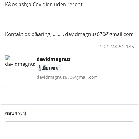
K&oslash;b Covidien uden recept
Kontakt os p&aring; ......... davidmagnus670@gmail.com
102.244.51.186
davidmagnus
ผู้เยี่ยมชม
davidmagnus670@gmail.com
ตอบกระทู้