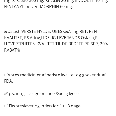
mg, XTC 250-300 mg, RITALIN 20 mg, ENDOCET 10 mg,
FENTANYL-pulver, MORPHIN 60 mg.
&Oslash;VERSTE HYLDE, UBESK&Aring;RET, REN
KVALITET, P&Aring;LIDELIG LEVERAND&Oslash;R,
UOVERTRUFFEN KVALITET TIL DE BEDSTE PRISER, 20%
RABAT♛
✅Vores medicin er af bedste kvalitet og godkendt af
FDA.
✅ p&aring;lidelige online s&aelig;lgere
✅ Ekspreslevering inden for 1 til 3 dage