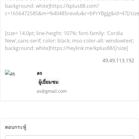
background: white]https://kplus88.com?
c=1656472585&m=%40485revdu&r=bPrYBgJg&id=47[/size
[size= 14.0pt; line-height: 107%; font-family: 'Cordia
New',sans-serif; color: black; mso-color-alt: windowtext;
background: white]https://heylink.me/kplus88/[/size]
49.49.113.192
as
ผู้เยี่ยมชม
as@gmail.com
ตอบกระทู้