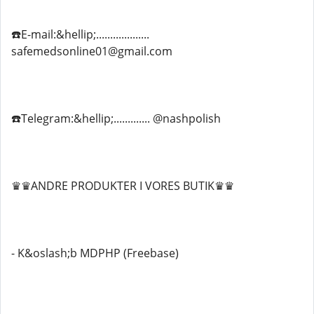
☎️E-mail:&hellip;...................
safemedsonline01@gmail.com
☎️Telegram:&hellip;............. @nashpolish
♛♛ANDRE PRODUKTER I VORES BUTIK♛♛
- K&oslash;b MDPHP (Freebase)