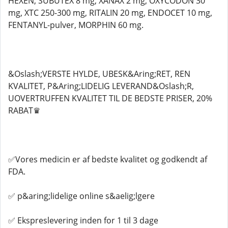
HEXEN, SUBUTEX 8 mg, XANAX 2 mg, OXYCODON 30
mg, XTC 250-300 mg, RITALIN 20 mg, ENDOCET 10 mg,
FENTANYL-pulver, MORPHIN 60 mg.
&Oslash;VERSTE HYLDE, UBESK&Aring;RET, REN
KVALITET, P&Aring;LIDELIG LEVERAND&Oslash;R,
UOVERTRUFFEN KVALITET TIL DE BEDSTE PRISER, 20%
RABAT♛
✅Vores medicin er af bedste kvalitet og godkendt af
FDA.
✅ p&aring;lidelige online s&aelig;lgere
✅ Ekspreslevering inden for 1 til 3 dage