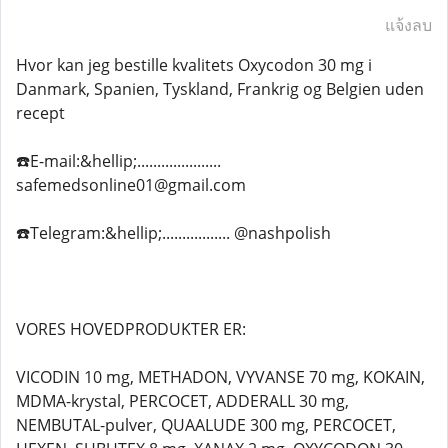
แจ้งลบ
Hvor kan jeg bestille kvalitets Oxycodon 30 mg i
Danmark, Spanien, Tyskland, Frankrig og Belgien uden
recept
☎️E-mail:&hellip;.....................
safemedsonline01@gmail.com
☎️Telegram:&hellip;................. @nashpolish
VORES HOVEDPRODUKTER ER:
VICODIN 10 mg, METHADON, VYVANSE 70 mg, KOKAIN,
MDMA-krystal, PERCOCET, ADDERALL 30 mg,
NEMBUTAL-pulver, QUAALUDE 300 mg, PERCOCET,