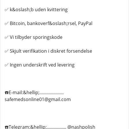
✅ k&oslash;b uden kvittering
✅ Bitcoin, bankoverf&oslash;rsel, PayPal
✅ Vi tilbyder sporingskode
✅ Skjult verifikation i diskret forsendelse
✅ Ingen underskrift ved levering
☎️E-mail:&hellip;.....................
safemedsonline01@gmail.com
☎️Telegram:&hellip;................. @nashpolish