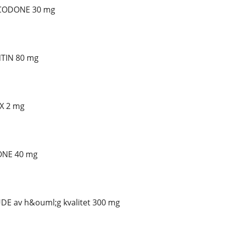
XICODONE 30 mg
TIN 80 mg
AX 2 mg
ONE 40 mg
E av h&ouml;g kvalitet 300 mg