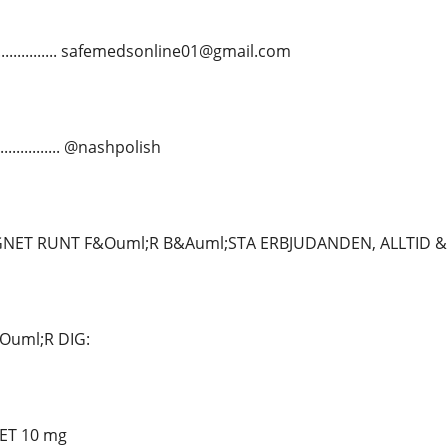
................ safemedsonline01@gmail.com
............. @nashpolish
NET RUNT F&Ouml;R B&Auml;STA ERBJUDANDEN, ALLTID &
Ouml;R DIG:
ET 10 mg