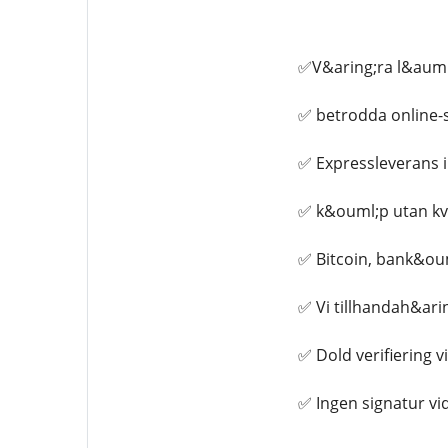
✅V&aring;ra l&auml
✅ betrodda online-
✅ Expressleverans i
✅ k&ouml;p utan kv
✅ Bitcoin, bank&ou
✅ Vi tillhandah&ari
✅ Dold verifiering vi
✅ Ingen signatur vi