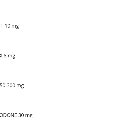
T 10 mg
X 8 mg
250-300 mg
YCODONE 30 mg