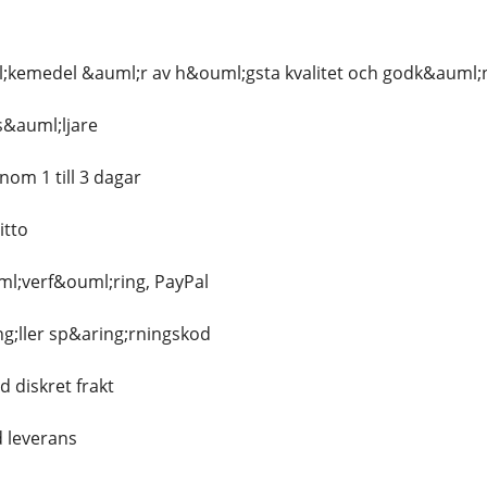
;kemedel &auml;r av h&ouml;gsta kvalitet och godk&auml;
s&auml;ljare
nom 1 till 3 dagar
itto
ml;verf&ouml;ring, PayPal
ng;ller sp&aring;rningskod
d diskret frakt
d leverans