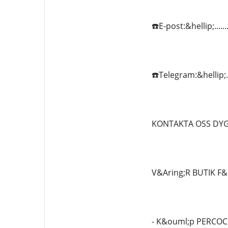
☎️E-post:&hellip;.....
☎️Telegram:&hellip;...
KONTAKTA OSS DYG
V&Aring;R BUTIK F&
- K&ouml;p PERCOC