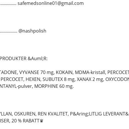
................ safemedsonline01@gmail.com
............. @nashpolish
PRODUKTER &Auml;R:
TADONE, VYVANSE 70 mg, KOKAIN, MDMA-kristall, PERCOCE
PERCOCET, HEXEN, SUBUTEX 8 mg, XANAX 2 mg, OXYCODONE 
NTANYL-pulver, MORPHINE 60 mg.
LAN, OSKUREN, REN KVALITET, P&Aring;LITLIG LEVERANT
RISER, 20 % RABATT♛