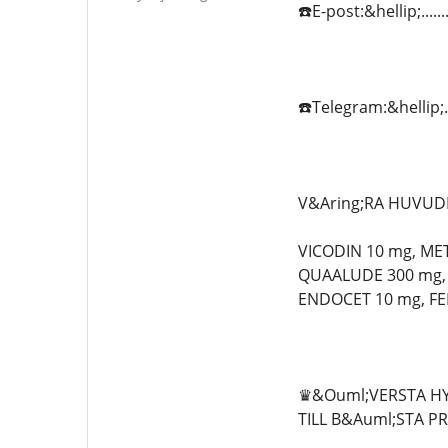
☎️E-post:&hellip;.....
☎️Telegram:&hellip;...
V&Aring;RA HUVUD
VICODIN 10 mg, ME
QUAALUDE 300 mg, 
ENDOCET 10 mg, FE
♛&Ouml;VERSTA HYL
TILL B&Auml;STA P