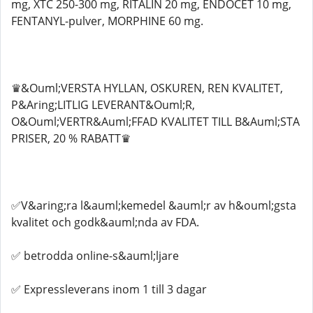
mg, XTC 250-300 mg, RITALIN 20 mg, ENDOCET 10 mg,
FENTANYL-pulver, MORPHINE 60 mg.
♛&Ouml;VERSTA HYLLAN, OSKUREN, REN KVALITET,
P&Aring;LITLIG LEVERANT&Ouml;R,
O&Ouml;VERTR&Auml;FFAD KVALITET TILL B&Auml;STA
PRISER, 20 % RABATT♛
✅V&aring;ra l&auml;kemedel &auml;r av h&ouml;gsta
kvalitet och godk&auml;nda av FDA.
✅ betrodda online-s&auml;ljare
✅ Expressleverans inom 1 till 3 dagar