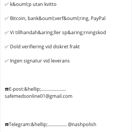
✅ k&ouml;p utan kvitto
✅ Bitcoin, bank&ouml;verf&ouml;ring, PayPal
✅ Vi tillhandah&aring;ller sp&aring;rningskod
✅ Dold verifiering vid diskret frakt
✅ Ingen signatur vid leverans
☎️E-post:&hellip;.....................
safemedsonline01@gmail.com
☎️Telegram:&hellip;................ @nashpolish