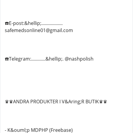
☎️E-post:&hellip;..................
safemedsonline01@gmail.com
☎️Telegram:............&hellip;. @nashpolish
♛♛ANDRA PRODUKTER I V&Aring;R BUTIK♛♛
- K&ouml;p MDPHP (Freebase)