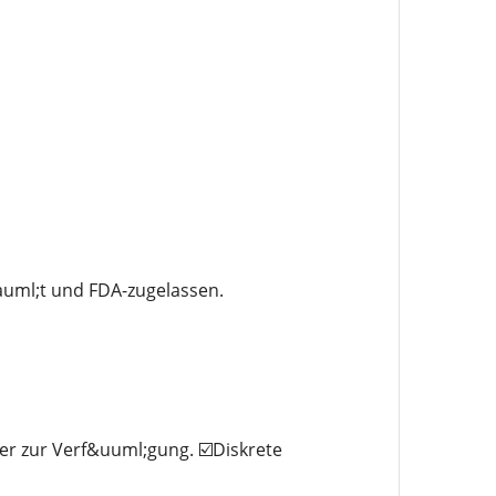
uml;t und FDA-zugelassen.
er zur Verf&uuml;gung. ☑️Diskrete