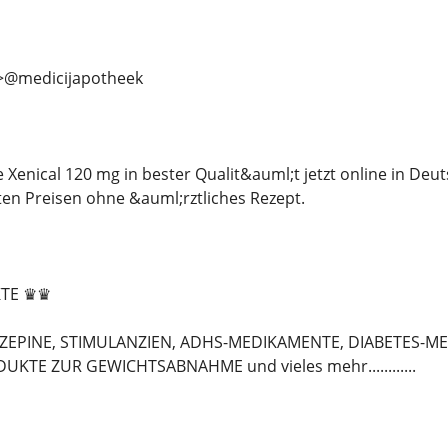
>>@medicijapotheek
e Xenical 120 mg in bester Qualit&auml;t jetzt online in De
en Preisen ohne &auml;rztliches Rezept.
TE ♛♛
ZEPINE, STIMULANZIEN, ADHS-MEDIKAMENTE, DIABETES-M
KTE ZUR GEWICHTSABNAHME und vieles mehr............