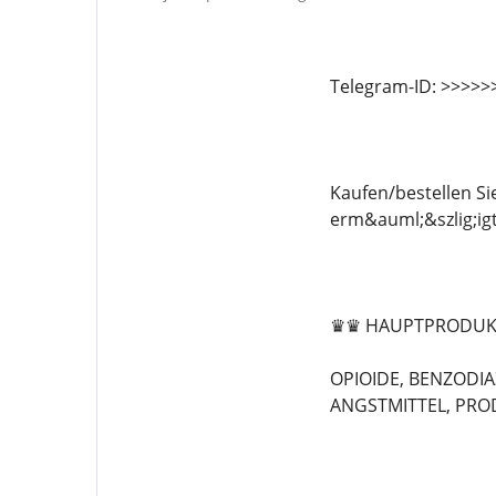
Telegram-ID: >>>>
Kaufen/bestellen Si
erm&auml;&szlig;igt
♛♛ HAUPTPRODUK
OPIOIDE, BENZODIA
ANGSTMITTEL, PRODU