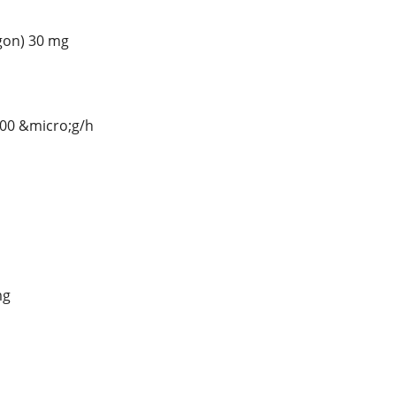
agon) 30 mg
 100 &micro;g/h
mg