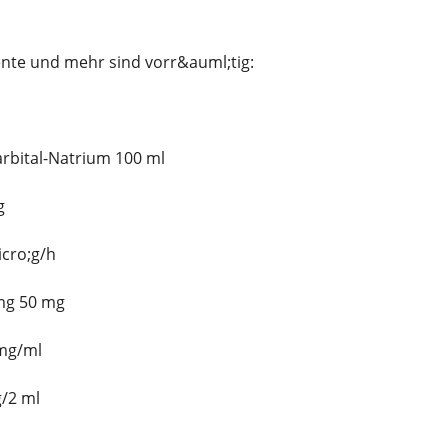
te und mehr sind vorr&auml;tig:
rbital-Natrium 100 ml
g
icro;g/h
 mg 50 mg
 mg/ml
g/2 ml