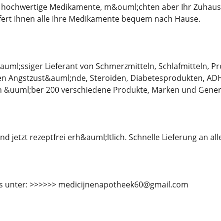
 hochwertige Medikamente, m&ouml;chten aber Ihr Zuhause 
efert Ihnen alle Ihre Medikamente bequem nach Hause.
&auml;ssiger Lieferant von Schmerzmitteln, Schlafmitteln,
 Angstzust&auml;nde, Steroiden, Diabetesprodukten, AD
en &uuml;ber 200 verschiedene Produkte, Marken und Gener
d jetzt rezeptfrei erh&auml;ltlich. Schnelle Lieferung an al
ns unter: >>>>>> medicijnenapotheek60@gmail.com