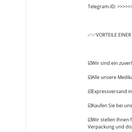
Telegram-ID: >>>>
✅✅VORTEILE EINE
☑️Wir sind ein zuve
☑️Alle unsere Medi
☑️Expressversand in
☑️Kaufen Sie bei uns
☑️Wir stellen Ihnen
Verpackung und dis