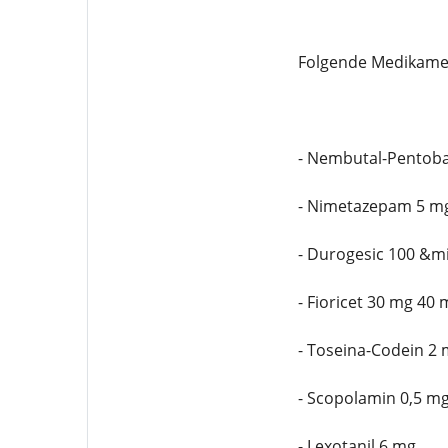
Folgende Medikamen
- Nembutal-Pentoba
- Nimetazepam 5 m
- Durogesic 100 &m
- Fioricet 30 mg 40
- Toseina-Codein 2
- Scopolamin 0,5 m
- Lexotanil 6 mg