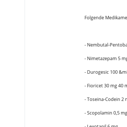
Folgende Medikamen
- Nembutal-Pentoba
- Nimetazepam 5 m
- Durogesic 100 &m
- Fioricet 30 mg 40
- Toseina-Codein 2
- Scopolamin 0,5 m
- Lexotanil 6 mg