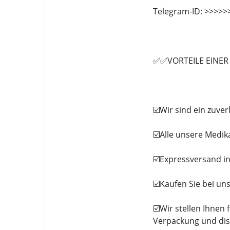
Telegram-ID: >>>>
✅✅VORTEILE EINE
☑️Wir sind ein zuve
☑️Alle unsere Medi
☑️Expressversand in
☑️Kaufen Sie bei uns
☑️Wir stellen Ihnen
Verpackung und dis