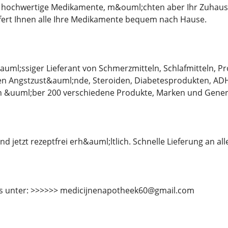
 hochwertige Medikamente, m&ouml;chten aber Ihr Zuhause 
efert Ihnen alle Ihre Medikamente bequem nach Hause.
&auml;ssiger Lieferant von Schmerzmitteln, Schlafmitteln,
 Angstzust&auml;nde, Steroiden, Diabetesprodukten, AD
en &uuml;ber 200 verschiedene Produkte, Marken und Gener
d jetzt rezeptfrei erh&auml;ltlich. Schnelle Lieferung an al
ns unter: >>>>>> medicijnenapotheek60@gmail.com