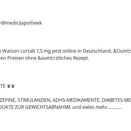
>>@medicijapotheek
e Watson Lortab 7,5 mg jetzt online in Deutschland, &Ouml;
en Preisen ohne &auml;rztliches Rezept.
TE ♛♛
ZEPINE, STIMULANZIEN, ADHS-MEDIKAMENTE, DIABETES-M
KTE ZUR GEWICHTSABNAHME und vieles mehr............