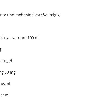
te und mehr sind vorr&auml;tig:
rbital-Natrium 100 ml
g
icro;g/h
 mg 50 mg
 mg/ml
g/2 ml