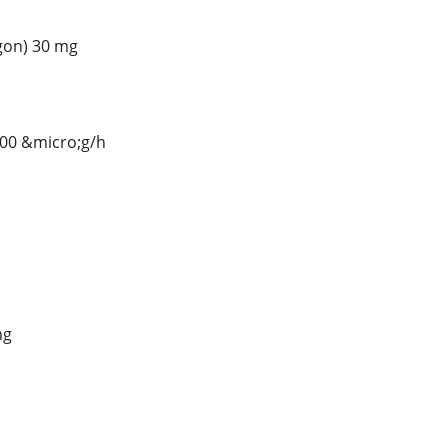
agon) 30 mg
 100 &micro;g/h
mg