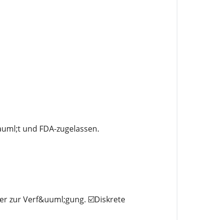
uml;t und FDA-zugelassen.
er zur Verf&uuml;gung. ☑️Diskrete