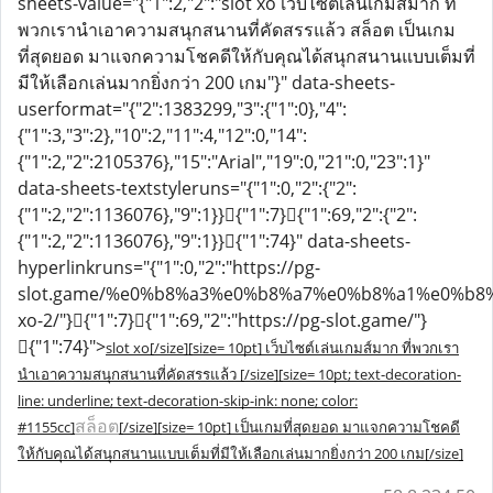
sheets-value="{"1":2,"2":"slot xo เว็บไซต์เล่นเกมส์มาก ที่
พวกเรานำเอาความสนุกสนานที่คัดสรรแล้ว สล็อต เป็นเกม
ที่สุดยอด มาแจกความโชคดีให้กับคุณได้สนุกสนานแบบเต็มที่
มีให้เลือกเล่นมากยิ่งกว่า 200 เกม"}" data-sheets-
userformat="{"2":1383299,"3":{"1":0},"4":
{"1":3,"3":2},"10":2,"11":4,"12":0,"14":
{"1":2,"2":2105376},"15":"Arial","19":0,"21":0,"23":1}"
data-sheets-textstyleruns="{"1":0,"2":{"2":
{"1":2,"2":1136076},"9":1}}{"1":7}{"1":69,"2":{"2":
{"1":2,"2":1136076},"9":1}}{"1":74}" data-sheets-
hyperlinkruns="{"1":0,"2":"https://pg-
slot.game/%e0%b8%a3%e0%b8%a7%e0%b8%a1%e0%b8
xo-2/"}{"1":7}{"1":69,"2":"https://pg-slot.game/"}
{"1":74}">
slot xo[/size][size= 10pt] เว็บไซต์เล่นเกมส์มาก ที่พวกเรา
นำเอาความสนุกสนานที่คัดสรรแล้ว [/size][size= 10pt; text-decoration-
line: underline; text-decoration-skip-ink: none; color:
สล็อต
#1155cc]
[/size][size= 10pt] เป็นเกมที่สุดยอด มาแจกความโชคดี
ให้กับคุณได้สนุกสนานแบบเต็มที่มีให้เลือกเล่นมากยิ่งกว่า 200 เกม[/size]