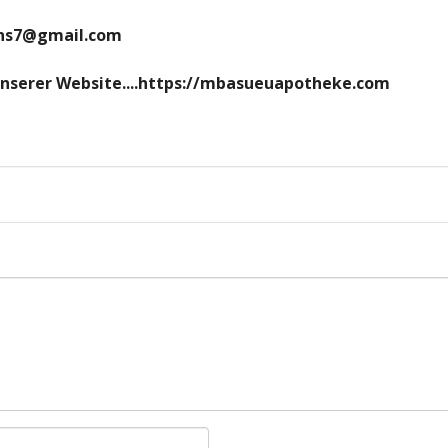
hens7@gmail.com
 unserer Website....https://mbasueuapotheke.com