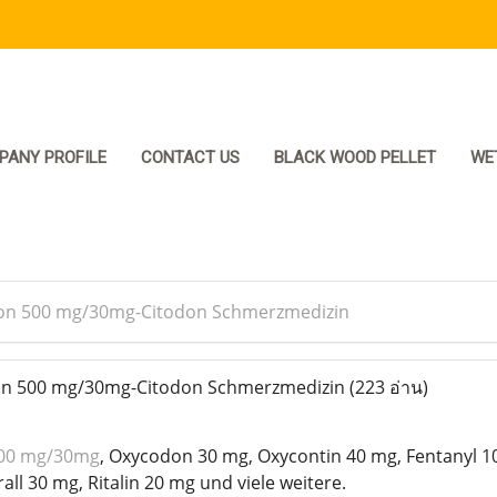
PANY PROFILE
CONTACT US
BLACK WOOD PELLET
WE
don 500 mg/30mg-Citodon Schmerzmedizin
on 500 mg/30mg-Citodon Schmerzmedizin
(223 อ่าน)
500 mg/30mg
, Oxycodon 30 mg, Oxycontin 40 mg, Fentanyl 1
ll 30 mg, Ritalin 20 mg und viele weitere.