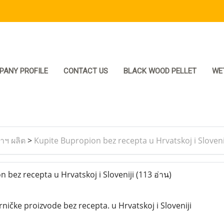
PANY PROFILE
CONTACT US
BLACK WOOD PELLET
WE
ราฯ ผลิต
>
Kupite Bupropion bez recepta u Hrvatskoj i Sloveni
 bez recepta u Hrvatskoj i Sloveniji
(113 อ่าน)
rničke proizvode bez recepta. u Hrvatskoj i Sloveniji