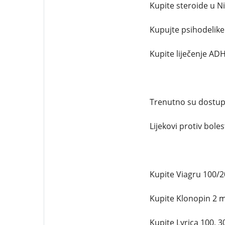
Kupite steroide u Ni
Kupujte psihodelike 
Kupite liječenje ADH
Trenutno su dostupn
Lijekovi protiv bolest
Kupite Viagru 100/20
Kupite Klonopin 2 mg
Kupite Lyrica 100, 3