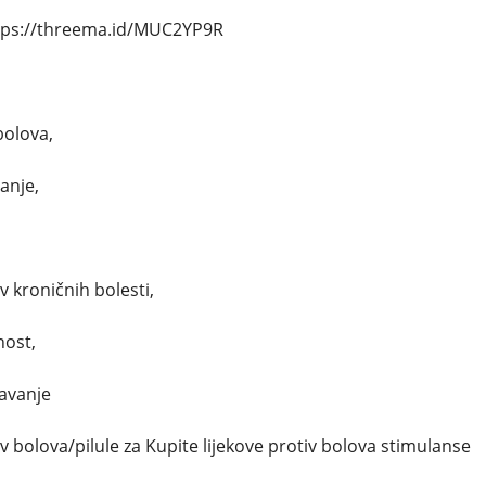
tps://threema.id/MUC2YP9R
bolova,
anje,
v kroničnih bolesti,
nost,
pavanje
iv bolova/pilule za Kupite lijekove protiv bolova stimulanse