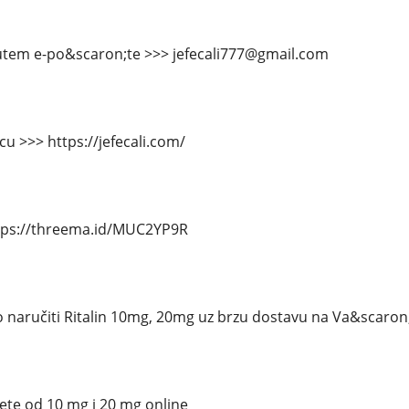
putem e-po&scaron;te >>> jefecali777@gmail.com
cu >>> https://jefecali.com/
tps://threema.id/MUC2YP9R
 naručiti Ritalin 10mg, 20mg uz brzu dostavu na Va&scaron
lete od 10 mg i 20 mg online