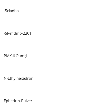
-5cladba
-5F-mdmb-2201
PMK-&Ouml;l
N-Ethylhexedron
Ephedrin-Pulver