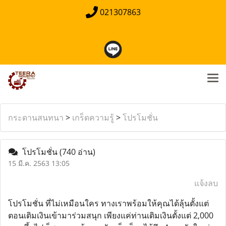
021307863
กระดานสนทนา
>
เกร็ดความรู้
>
โปรโมชั่น
โปรโมชั่น
(740 อ่าน)
15 มี.ค. 2563 13:05
แจ้งลบ
โปรโมชั่น ที่ไม่เหมือนใคร ทางเราพร้อมให้คุณได้ลุ้นตั้งแต่
ตอนเติมเงินเข้ามาร่วมสนุก เพียงแค่ท่านเติมเงินตั้งแต่ 2,000