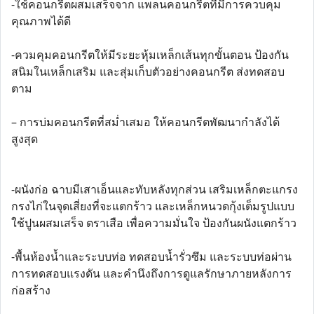
-ใช้คอนกรีตผสมเสร็จจาก แพลนคอนกรีตที่มีการควบคุม
คุณภาพได้ดี
-ควมคุมคอนกรีตให้มีระยะหุ้มเหล็กเส้นทุกขั้นตอน ป้องกัน
สนิมในเหล็กเสริม และสุ่มเก็บตัวอย่างคอนกรีต ส่งทดสอบ
ตาม
– การบ่มคอนกรีตที่สม่ำเสมอ ให้คอนกรีตพัฒนากำลังได้
สูงสุด
-ผนังก่อ ฉาบมีเสาเอ็นและทับหลังทุกส่วน เสริมเหล็กตะแกรง
กรงไก่ในจุดเสี่ยงที่จะแตกร้าว และเหล็กหนวดกุ้งเต็มรูปแบบ
ใช้ปูนผสมเสร็จ ตราเสือ เพื่อความมั่นใจ ป้องกันผนังแตกร้าว
-พื้นห้องน้ำและระบบท่อ ทดสอบน้ำรั่วซึม และระบบท่อผ่าน
การทดสอบแรงดัน และคำนึงถึงการดูแลรักษาภายหลังการ
ก่อสร้าง