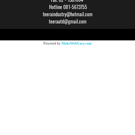
Hotline 081-5673755
teeraindustry@hotmail.com
teerautd@gmail.com
Copy right by makewebeasy.com
Powered by
MakeWebEasy.com