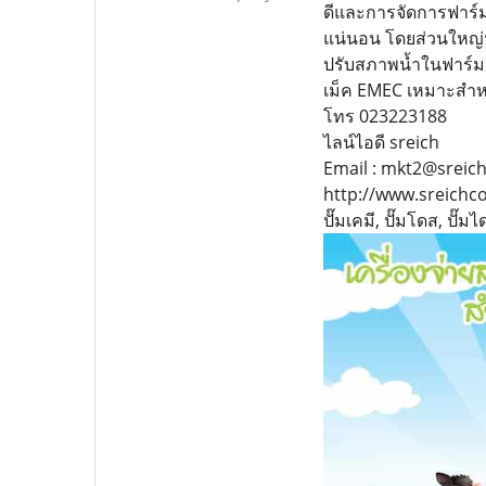
ดีและการจัดการฟาร์มท
แน่นอน โดยส่วนใหญ่น้ำ
ปรับสภาพน้ำในฟาร์ม โ
เม็ค EMEC เหมาะสำหรั
โทร 023223188
ไลน์ไอดี sreich
Email : mkt2@srei
http://www.sreich
ปั๊มเคมี, ปั๊มโดส, ปั๊ม