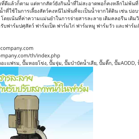
ี่ดีแล้วก็ตาม แต่หากสัตว์ยังกินน้ำที่ไม่สะอาดพอก็คงหลีกไม่พ้นที
ที่ใช้ในการเลี้ยงสัตว์คงหนีไม่พ้นที่จะเป็นน้ำจากใต้ดิน เช่น บ่อ
ดยเน้นที่ค่าความแม่นยำในการจ่ายสารละลาย เติมคลอรีน เติมวิตาม
บฟาร์มปศุสัตว์ ฟาร์มเป็ด ฟาร์มไก่ ฟาร์มหมู ฟาร์มวัว และฟาร์มสัต
chcompany.com
company.com/th/index.php
ไดอะแฟรม, ปั๊มหอยโข่ง, ปั๊มจุ่ม, ปั๊มบำบัดน้ำเสีย, ปั๊มติ๊ก, ปั๊มAODD,