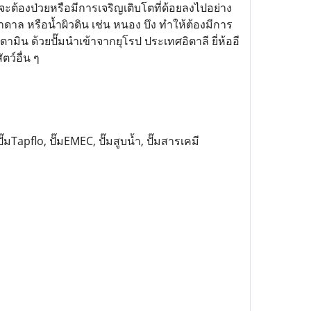
่จะต้องป่วยหรือมีการเจริญเติบโตที่ด้อยลงไปอย่าง
บาดาล หรือน้ำผิวดิน เช่น หนอง บึง ทำให้ต้องมีการ
ิน ด้วยปั๊มนำเข้าจากยุโรป ประเทศอิตาลี ยี่ห้ออี
ว์อื่น ๆ
 ปั๊มTapflo, ปั๊มEMEC, ปั๊มสูบน้ำ, ปั๊มสารเคมี