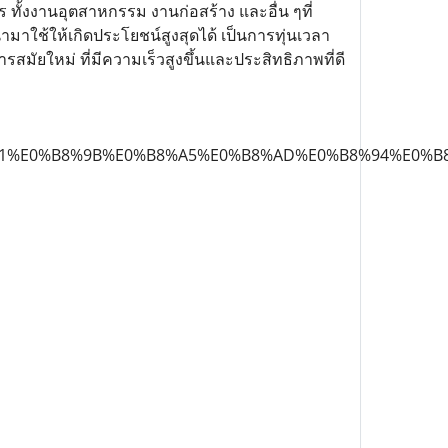
กร ทั้งงานอุตสาหกรรม งานก่อสร้าง และอื่น ๆที่
รถนำมาใช้ให้เกิดประโยชน์สูงสุดได้ เป็นการทุ่นเวลา
สมัยใหม่ ที่มีความเร็วสูงขึ้นและประสิทธิภาพที่ดี
%B8%A1%E0%B8%9B%E0%B8%A5%E0%B8%AD%E0%B8%94%E