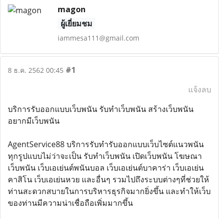
magon
ผู้เยี่ยมชม
iammesa111@gmail.com
#1
8 ธ.ค. 2562 00:45
แจ้งลบ
บริการรับออกแบบเว็บพนัน รับทำเว็บพนัน สร้างเว็บพนัน
อยากมีเว็บพนัน
AgentService88 บริการรับทำรับออกแบบเว็บไซต์แนวพนัน
ทุกรูปแบบไม่ว่าจะเป็น รับทำเว็บพนัน เปิดเว็บพนัน โฆษณา
เว็บพนัน เว็บเอเย่นต์พนันบอล เว็บเอเย่นต์บาคาร่า เว็บเอเย่น
คาสิโน เว็บเอเย่นหวย และอื่นๆ รวมไปถึงระบบต่างๆที่ช่วยให้
ท่านสะดวกสบายในการบริหารธุรกิจมากยิ่งขึ้น และทำให้เว็บ
ของท่านมีความน่าเชื่อถือเพิ่มมากขึ้น