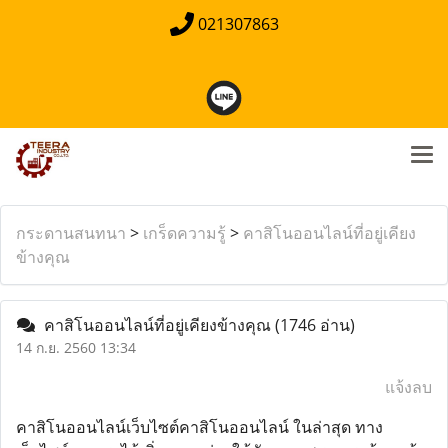
021307863
กระดานสนทนา
>
เกร็ดความรู้
>
คาสิโนออนไลน์ที่อยู่เคียง
ข้างคุณ
คาสิโนออนไลน์ที่อยู่เคียงข้างคุณ
(1746 อ่าน)
14 ก.ย. 2560 13:34
แจ้งลบ
คาสิโนออนไลน์เว็บไซต์คาสิโนออนไลน์ ในล่าสุด ทาง