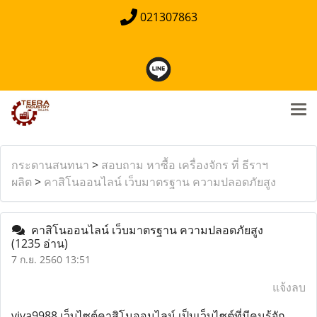
021307863
กระดานสนทนา
>
สอบถาม หาซื้อ เครื่องจักร ที่ ธีราฯ
ผลิต
>
คาสิโนออนไลน์ เว็บมาตรฐาน ความปลอดภัยสูง
คาสิโนออนไลน์ เว็บมาตรฐาน ความปลอดภัยสูง
(1235 อ่าน)
7 ก.ย. 2560 13:51
แจ้งลบ
viva9988 เว็บไซต์คาสิโนออนไลน์ เป็นเว็บไซต์ที่มีคนรู้จัก