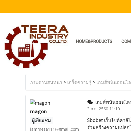
HOME&PRODUCTS
COM
กระดานสนทนา
>
เกร็ดความรู้
>
เกมส์พนันออนไลน์
เกมส์พนันออนไลน์
2 ก.ย. 2560 11:10
magon
Sbobet เว็บไซต์คาสิ
ผู้เยี่ยมชม
ร่วมสร้างความแปลกใหม
iammesa111@gmail.com