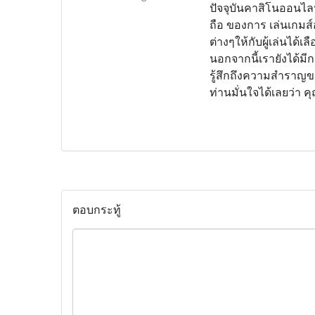
ปัจจุบันคาสิโนออนไลน
ถือ ของการ เล่นเกมส
ต่างๆให้กับผู้เล่นได
นอกจากนี้เรายังได้มีก
รู้สึกถึงความสำราญขอ
ท่านมั่นใจได้เลยว่า ค
ตอบกระทู้