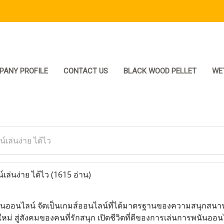
PANY PROFILE
CONTACT US
BLACK WOOD PELLET
WE
เล่นง่าย ได้ไว
เล่นง่าย ได้ไว
(1615 อ่าน)
โนออนไลน์ จัดเป็นเกมส์ออนไลน์ที่ได้มาตรฐานของความสนุกสนานต
่ สู่สังคมของคนที่รักสนุก เปิดชีวิตที่ดีของการเล่นการพนันออนไ