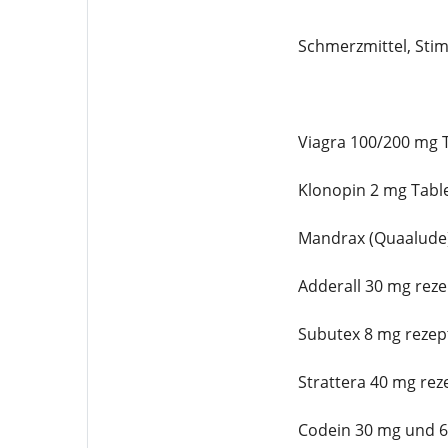
Schmerzmittel, Stim
Viagra 100/200 mg T
Klonopin 2 mg Table
Mandrax (Quaalude)
Adderall 30 mg reze
Subutex 8 mg rezept
Strattera 40 mg reze
Codein 30 mg und 60