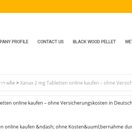
PANY PROFILE
CONTACT US
BLACK WOOD PELLET
WE
ราฯ ผลิต
>
Xanax 2 mg Tabletten online kaufen – ohne Versi
tten online kaufen – ohne Versicherungskosten in Deutsc
en online kaufen &ndash; ohne Kosten&uuml;bernahme dur