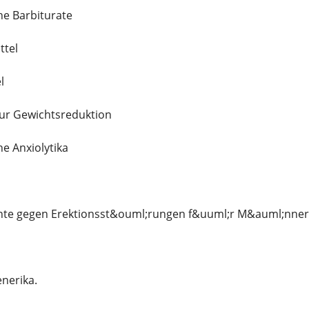
he Barbiturate
ttel
l
ur Gewichtsreduktion
e Anxiolytika
te gegen Erektionsst&ouml;rungen f&uuml;r M&auml;nner
enerika.