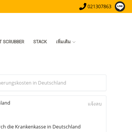
021307863
T SCRUBBER
STACK
เพิ่มเติม
cherungskosten in Deutschland
hland
แจ้งลบ
ch die Krankenkasse in Deutschland