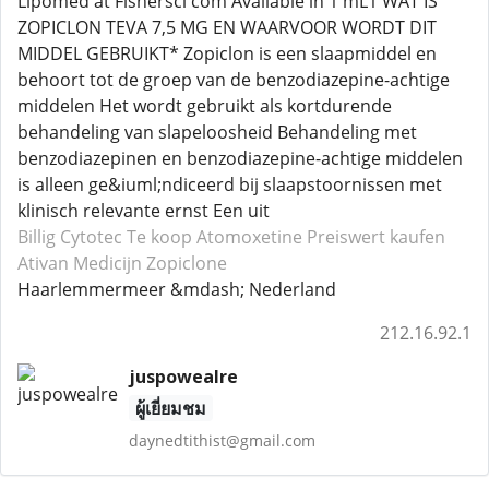
Lipomed at Fishersci com Available in 1 mL1 WAT IS
ZOPICLON TEVA 7,5 MG EN WAARVOOR WORDT DIT
MIDDEL GEBRUIKT* Zopiclon is een slaapmiddel en
behoort tot de groep van de benzodiazepine-achtige
middelen Het wordt gebruikt als kortdurende
behandeling van slapeloosheid Behandeling met
benzodiazepinen en benzodiazepine-achtige middelen
is alleen ge&iuml;ndiceerd bij slaapstoornissen met
klinisch relevante ernst Een uit
Billig Cytotec
Te koop Atomoxetine
Preiswert kaufen
Ativan
Medicijn Zopiclone
Haarlemmermeer &mdash; Nederland
212.16.92.1
juspowealre
ผู้เยี่ยมชม
daynedtithist@gmail.com