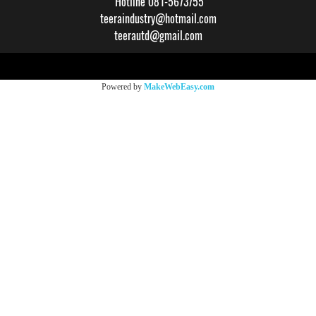
Hotline 081-5673755
teeraindustry@hotmail.com
teerautd@gmail.com
Copy right by makewebeasy.com
Powered by
MakeWebEasy.com