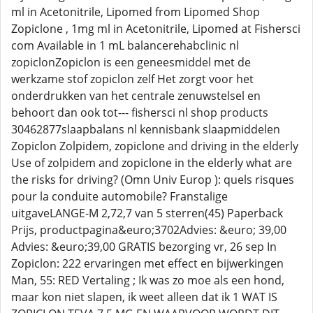
ml in Acetonitrile, Lipomed from Lipomed Shop
Zopiclone , 1mg ml in Acetonitrile, Lipomed at Fishersci
com Available in 1 mL balancerehabclinic nl
zopiclonZopiclon is een geneesmiddel met de
werkzame stof zopiclon zelf Het zorgt voor het
onderdrukken van het centrale zenuwstelsel en
behoort dan ook tot--- fishersci nl shop products
30462877slaapbalans nl kennisbank slaapmiddelen
Zopiclon Zolpidem, zopiclone and driving in the elderly
Use of zolpidem and zopiclone in the elderly what are
the risks for driving? (Omn Univ Europ ): quels risques
pour la conduite automobile? Franstalige
uitgaveLANGE-M 2,72,7 van 5 sterren(45) Paperback
Prijs, productpagina&euro;3702Advies: &euro; 39,00
Advies: &euro;39,00 GRATIS bezorging vr, 26 sep In
Zopiclon: 222 ervaringen met effect en bijwerkingen
Man, 55: RED Vertaling ; Ik was zo moe als een hond,
maar kon niet slapen, ik weet alleen dat ik 1 WAT IS