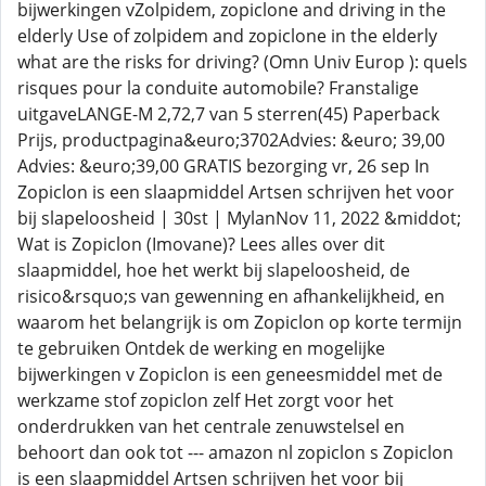
bijwerkingen vZolpidem, zopiclone and driving in the
elderly Use of zolpidem and zopiclone in the elderly
what are the risks for driving? (Omn Univ Europ ): quels
risques pour la conduite automobile? Franstalige
uitgaveLANGE-M 2,72,7 van 5 sterren(45) Paperback
Prijs, productpagina&euro;3702Advies: &euro; 39,00
Advies: &euro;39,00 GRATIS bezorging vr, 26 sep In
Zopiclon is een slaapmiddel Artsen schrijven het voor
bij slapeloosheid | 30st | MylanNov 11, 2022 &middot;
Wat is Zopiclon (Imovane)? Lees alles over dit
slaapmiddel, hoe het werkt bij slapeloosheid, de
risico&rsquo;s van gewenning en afhankelijkheid, en
waarom het belangrijk is om Zopiclon op korte termijn
te gebruiken Ontdek de werking en mogelijke
bijwerkingen v Zopiclon is een geneesmiddel met de
werkzame stof zopiclon zelf Het zorgt voor het
onderdrukken van het centrale zenuwstelsel en
behoort dan ook tot --- amazon nl zopiclon s Zopiclon
is een slaapmiddel Artsen schrijven het voor bij