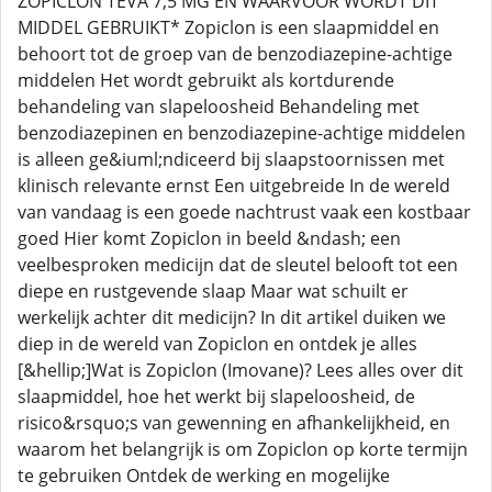
ZOPICLON TEVA 7,5 MG EN WAARVOOR WORDT DIT
MIDDEL GEBRUIKT* Zopiclon is een slaapmiddel en
behoort tot de groep van de benzodiazepine-achtige
middelen Het wordt gebruikt als kortdurende
behandeling van slapeloosheid Behandeling met
benzodiazepinen en benzodiazepine-achtige middelen
is alleen ge&iuml;ndiceerd bij slaapstoornissen met
klinisch relevante ernst Een uitgebreide In de wereld
van vandaag is een goede nachtrust vaak een kostbaar
goed Hier komt Zopiclon in beeld &ndash; een
veelbesproken medicijn dat de sleutel belooft tot een
diepe en rustgevende slaap Maar wat schuilt er
werkelijk achter dit medicijn? In dit artikel duiken we
diep in de wereld van Zopiclon en ontdek je alles
[&hellip;]Wat is Zopiclon (Imovane)? Lees alles over dit
slaapmiddel, hoe het werkt bij slapeloosheid, de
risico&rsquo;s van gewenning en afhankelijkheid, en
waarom het belangrijk is om Zopiclon op korte termijn
te gebruiken Ontdek de werking en mogelijke