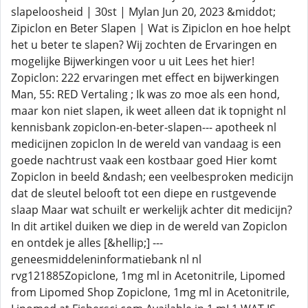
slapeloosheid | 30st | Mylan Jun 20, 2023 &middot;
Zipiclon en Beter Slapen | Wat is Zipiclon en hoe helpt
het u beter te slapen? Wij zochten de Ervaringen en
mogelijke Bijwerkingen voor u uit Lees het hier!
Zopiclon: 222 ervaringen met effect en bijwerkingen
Man, 55: RED Vertaling ; Ik was zo moe als een hond,
maar kon niet slapen, ik weet alleen dat ik topnight nl
kennisbank zopiclon-en-beter-slapen--- apotheek nl
medicijnen zopiclon In de wereld van vandaag is een
goede nachtrust vaak een kostbaar goed Hier komt
Zopiclon in beeld &ndash; een veelbesproken medicijn
dat de sleutel belooft tot een diepe en rustgevende
slaap Maar wat schuilt er werkelijk achter dit medicijn?
In dit artikel duiken we diep in de wereld van Zopiclon
en ontdek je alles [&hellip;] ---
geneesmiddeleninformatiebank nl nl
rvg121885Zopiclone, 1mg ml in Acetonitrile, Lipomed
from Lipomed Shop Zopiclone, 1mg ml in Acetonitrile,