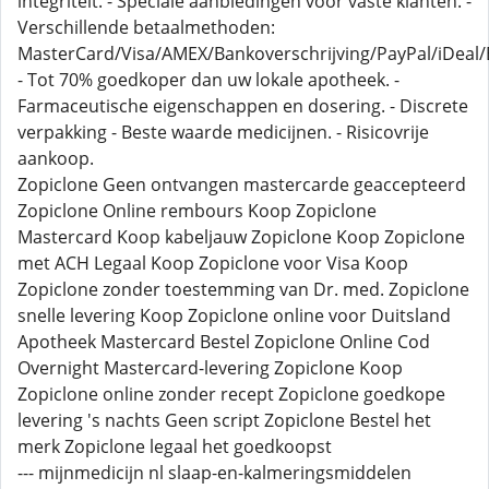
integriteit. - Speciale aanbiedingen voor vaste klanten. -
Verschillende betaalmethoden:
MasterCard/Visa/AMEX/Bankoverschrijving/PayPal/iDeal/B
- Tot 70% goedkoper dan uw lokale apotheek. -
Farmaceutische eigenschappen en dosering. - Discrete
verpakking - Beste waarde medicijnen. - Risicovrije
aankoop.
Zopiclone Geen ontvangen mastercarde geaccepteerd
Zopiclone Online rembours Koop Zopiclone
Mastercard Koop kabeljauw Zopiclone Koop Zopiclone
met ACH Legaal Koop Zopiclone voor Visa Koop
Zopiclone zonder toestemming van Dr. med. Zopiclone
snelle levering Koop Zopiclone online voor Duitsland
Apotheek Mastercard Bestel Zopiclone Online Cod
Overnight Mastercard-levering Zopiclone Koop
Zopiclone online zonder recept Zopiclone goedkope
levering 's nachts Geen script Zopiclone Bestel het
merk Zopiclone legaal het goedkoopst
--- mijnmedicijn nl slaap-en-kalmeringsmiddelen