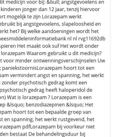
t medicijn voor bij: &bull; angstgevoelens en
kinderen jonger dan 12 jaar, tenzij hiervoor
rt mogelijk te zijn Lorazepam werkt
ruikt bij angstgevoelens, slapeloosheid en
rkt het? Bij welke aandoeningen wordt het
 geneesmiddeleninformatiebank nl nl rvg11692db
spieren Het maakt ook suf Het wordt onder
n lorazepam Waarom gebruikt u dit medicijn?
et voor minder ontwenningsverschijnselen Uw
ull; paniekstoornisLorazepam hoort tot een
pam vermindert angst en spanning, het werkt
ies zonder psychotisch gedrag komt een
psychotisch gedrag heeft haloperidol de
on) Wat is lorazepam ? Lorazepam is een
oep &lsquo; benzodiazepinen &lsquo; Het
epam hoort tot een bepaalde groep van
 en spanning, het werkt rustgevend, het
Lorazepam pdfLorazepam bij voorkeur niet
reden bestaat De behandelingsduur bij