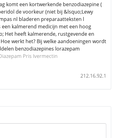
edrag komt een kortwerkende benzodiazepine (
eridol de voorkeur (niet bij &lsquo;Lewy
mpas nl bladeren preparaatteksten l
s een kalmerend medicijn met een hoog
o; Het heeft kalmerende, rustgevende en
Hoe werkt het? Bij welke aandoeningen wordt
iddelen benzodiazepines lorazepam
 Diazepam
Pris Ivermectin
212.16.92.1