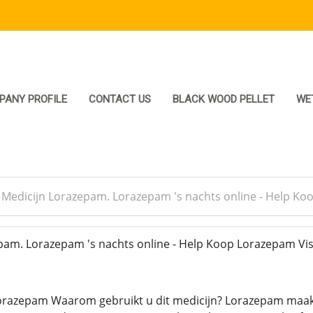
PANY PROFILE
CONTACT US
BLACK WOOD PELLET
WE
>
Medicijn Lorazepam. Lorazepam 's nachts online - Help Ko
am. Lorazepam 's nachts online - Help Koop Lorazepam Vi
orazepam Waarom gebruikt u dit medicijn? Lorazepam maakt