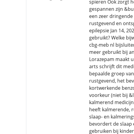
spieren Ook zorgt h
gespannen zijn &bul
een zeer dringende 
rustgevend en ontsp
epilepsie Jan 14, 2
gebruikt? Welke bij
cbg-meb nl bijslui
meer gebruikt bij a
Lorazepam maakt u 
arts schrijft dit me
bepaalde groep van
rustgevend, het bev
kortwerkende benzod
voorkeur (niet bij 
kalmerend medicijn
heeft kalmerende, 
slaap- en kalmerin
bevordert de slaap 
gebruiken bij kinde