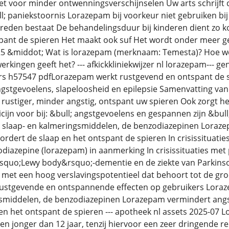
et voor minder ontwenningsverschijnselen Uw arts schrijft di
l; paniekstoornis Lorazepam bij voorkeur niet gebruiken bij 
reden bestaat De behandelingsduur bij kinderen dient zo ko
ant de spieren Het maakt ook suf Het wordt onder meer geb
025 &middot; Wat is lorazepam (merknaam: Temesta)? Hoe we
werkingen geeft het? --- afkickkliniekwijzer nl lorazepam---
ters h57547 pdfLorazepam werkt rustgevend en ontspant de 
ngstgevoelens, slapeloosheid en epilepsie Samenvatting va
rustiger, minder angstig, ontspant uw spieren Ook zorgt h
dicijn voor bij: &bull; angstgevoelens en gespannen zijn &b
 slaap- en kalmeringsmiddelen, de benzodiazepinen Loraze
ordert de slaap en het ontspant de spieren In crisissituat
iazepine (lorazepam) in aanmerking In crisissituaties met 
&lsquo;Lewy body&rsquo;-dementie en de ziekte van Parkins
 met een hoog verslavingspotentieel dat behoort tot de gr
rustgevende en ontspannende effecten op gebruikers Loraz
gsmiddelen, de benzodiazepinen Lorazepam vermindert angst
en het ontspant de spieren --- apotheek nl assets 2025-07 
ren jonger dan 12 jaar, tenzij hiervoor een zeer dringende 