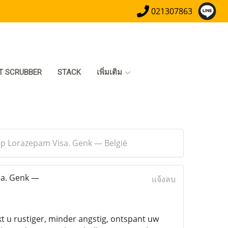
021307863
T SCRUBBER
STACK
เพิ่มเติม
op Lorazepam Visa. Genk — België
sa. Genk —
แจ้งลบ
 u rustiger, minder angstig, ontspant uw