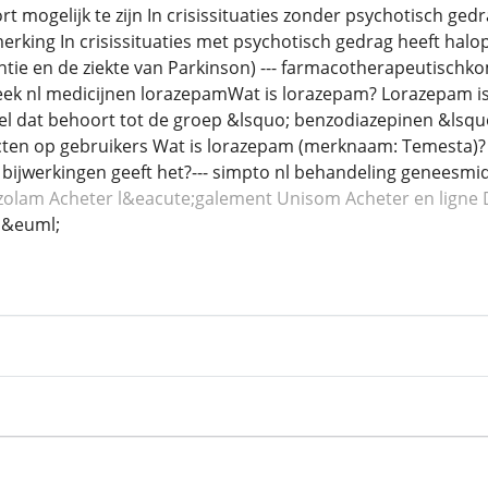
ort mogelijk te zijn In crisissituaties zonder psychotisch g
erking In crisissituaties met psychotisch gedrag heeft halop
ie en de ziekte van Parkinson) --- farmacotherapeutischko
eek nl medicijnen lorazepamWat is lorazepam? Lorazepam i
el dat behoort tot de groep &lsquo; benzodiazepinen &lsqu
ten op gebruikers Wat is lorazepam (merknaam: Temesta)? 
 bijwerkingen geeft het?--- simpto nl behandeling geneesm
zolam
Acheter l&eacute;galement Unisom
Acheter en ligne
i&euml;