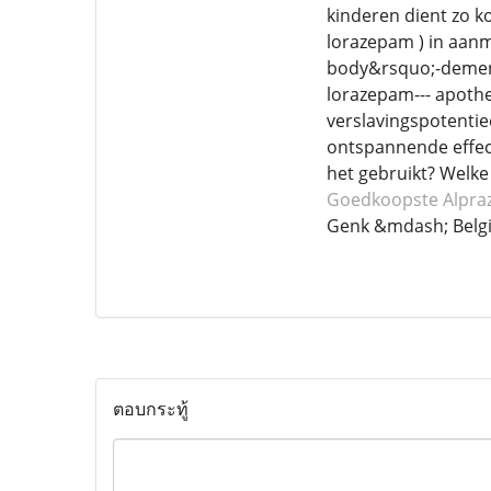
kinderen dient zo k
lorazepam ) in aanm
body&rsquo;-dement
lorazepam--- apoth
verslavingspotentie
ontspannende effec
het gebruikt? Welke
Goedkoopste Alpra
Genk &mdash; Belg
ตอบกระทู้