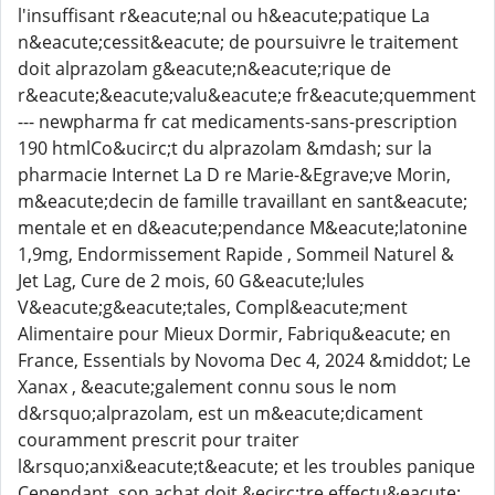
l'insuffisant r&eacute;nal ou h&eacute;patique La
n&eacute;cessit&eacute; de poursuivre le traitement
doit alprazolam g&eacute;n&eacute;rique de
r&eacute;&eacute;valu&eacute;e fr&eacute;quemment
--- newpharma fr cat medicaments-sans-prescription
190 htmlCo&ucirc;t du alprazolam &mdash; sur la
pharmacie Internet La D re Marie-&Egrave;ve Morin,
m&eacute;decin de famille travaillant en sant&eacute;
mentale et en d&eacute;pendance M&eacute;latonine
1,9mg, Endormissement Rapide , Sommeil Naturel &
Jet Lag, Cure de 2 mois, 60 G&eacute;lules
V&eacute;g&eacute;tales, Compl&eacute;ment
Alimentaire pour Mieux Dormir, Fabriqu&eacute; en
France, Essentials by Novoma Dec 4, 2024 &middot; Le
Xanax , &eacute;galement connu sous le nom
d&rsquo;alprazolam, est un m&eacute;dicament
couramment prescrit pour traiter
l&rsquo;anxi&eacute;t&eacute; et les troubles panique
Cependant, son achat doit &ecirc;tre effectu&eacute;