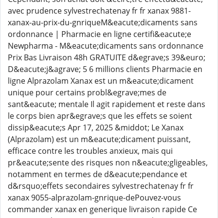
avec prudence sylvestrechatenay fr fr xanax 9881-
xanax-au-prix-du-gnriqueM&eacute;dicaments sans
ordonnance | Pharmacie en ligne certifi&eacute;e
Newpharma - M&eacute;dicaments sans ordonnance
Prix Bas Livraison 48h GRATUITE d&egrave;s 39&euro;
D&eacute;j&agrave; 5 6 millions clients Pharmacie en
ligne Alprazolam Xanax est un m&eacute;dicament
unique pour certains probl&egrave;mes de
sant&eacute; mentale Il agit rapidement et reste dans
le corps bien apr&egrave;s que les effets se soient
dissip&eacute;s Apr 17, 2025 &middot; Le Xanax
(Alprazolam) est un m&eacute;dicament puissant,
efficace contre les troubles anxieux, mais qui
pr&eacute;sente des risques non n&eacute;gligeables,
notamment en termes de d&eacute;pendance et
d&rsquo;effets secondaires sylvestrechatenay fr fr
xanax 9055-alprazolam-gnrique-dePouvez-vous
commander xanax en generique livraison rapide Ce