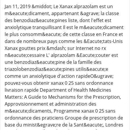
Jan 11, 2019 &middot; Le Xanax alprazolam est un
m&eacute;dicament, appartenant &agrave; la classe
des benzodiaz&eacute;pines liste, dont l'effet est
anxiolytique tranquillisant Il est le m&eacute;dicament
le plus consomm&eacute; de cette classe en France et
dans de nombreux pays comme les &Eacute;tats-Unis
Xanax gouttes prix &mdash; sur Internet no rx
n&eacute;cessaire L' alprazolam &Eacute;couter est
une benzodiaz&eacute;pine de la famille des
triazolobenzodiaz&eacute;pines utilis&eacute;e
comme un anxiolytique d'action rapideO&ugrave;
pouvez-vous obtenir xanax 0 25 sans ordonnance
livraison rapide Department of Health Medicines
Matters: A Guide to Mechanisms for the Prescription,
Approvisionnement et administration des
m&eacute;dicaments, Programme xanax 0 25 sans
ordonnance des praticiens Groupe de prescription de
base du minist&egrave;re de la Sant&eacute;, Londres