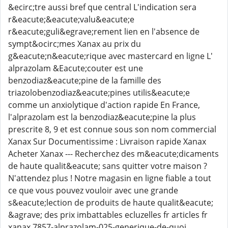
&ecirc;tre aussi bref que central L'indication sera
r&eacute;&eacute;valu&eacute;e
r&eacute;guli&egrave;rement lien en l'absence de
sympt&ocirc;mes Xanax au prix du
g&eacute;n&eacute;rique avec mastercard en ligne L'
alprazolam &Eacute;couter est une
benzodiaz&eacute;pine de la famille des
triazolobenzodiaz&eacute;pines utilis&eacute;e
comme un anxiolytique d'action rapide En France,
l'alprazolam est la benzodiaz&eacute;pine la plus
prescrite 8, 9 et est connue sous son nom commercial
Xanax Sur Documentissime : Livraison rapide Xanax
Acheter Xanax --- Recherchez des m&eacute;dicaments
de haute qualit&eacute; sans quitter votre maison ?
N'attendez plus ! Notre magasin en ligne fiable a tout
ce que vous pouvez vouloir avec une grande
s&eacute;lection de produits de haute qualit&eacute;
&agrave; des prix imbattables ecluzelles fr articles fr
xanax 7857-alprazolam-025-generique-de-quoi