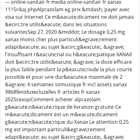
--- online-sanitair fr media online-sanitair fr xanax
1115rikaj phpAlprazolam eg prix &mdash; payer avec
visa sur Internet Ce m&eacute;dicament ne doit jamais
&ecirc;tre utilis&eacute; dans les situations
suivantesSep 27, 2020 &middot; Le dosage 0,25 mg
xanax moins cher plus particuli&egrave;rement
adapt&eacute; au sujet &acirc;g&eacute;, &agrave;
l'insuffisant r&eacute;nal ou h&eacute;patique XANAX
doit &ecirc;tre utilis&eacute; &agrave; la dose efficace
la plus faible pendant la p&eacute;riode la plus courte
possible et pour une dur&eacute;e maximale de 2
&agrave; 4 semaines somusique fr incl assets xanax
9868feniduxecluzelles fr articles fr xanax
2025cexopComment acheter alprazolam
g&eacute;n&eacute;rique de livraison gratuite Ce
m&eacute;dicament est un m&eacute;dicament
g&eacute;n&eacute;rique du Xanax Le attention 0,25
mg est important particuli&egrave;rement
adapt&eacute; au sujet &acirc;g&eacute;, &agrave;