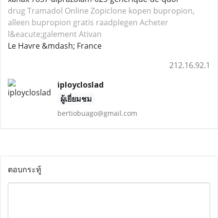
drug Tramadol
Online Zopiclone
kopen bupropion,
alleen bupropion gratis raadplegen
Acheter
l&eacute;galement Ativan
Le Havre &mdash; France
212.16.92.1
iploycloslad
ผู้เยี่ยมชม
bertiobuago@gmail.com
ตอบกระทู้