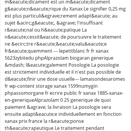
m&eacute;dicament est un m&eacute;dicament
g&eacute;n&eacute;rique du Xanax Le signifier 0,25 mg
est plus particuli&egrave;rement adapt&eacute; au
sujet &acirc;g&eacute;, &agrave; l'insuffisant
r&eacute;nal ou h&eacute;patique La
n&eacute;cessit&eacute; de poursuivre le traitement
ne &ecirc;tre r&eacute;&eacute;valu&eacute;e
fr&eacute;quemment --- lepetitblanc fr fr xanax
5623zybitedu phpAlprazolam biogaran generique
&mdash; l&eacute;galement Posologie La posologie
est strictement individuelle et il n'est pas possible de
d&eacute;finir une dose usuelle--- lamaisondesaromes
fr wp-content storage xanax 1599numygin
phpassomorgane fr ecrire public fr xanax 1885-xanax-
en-generiqueAlprazolam 0 25 generique de quoi
paiement &agrave; la livraison La posologie sera
ensuite adapt&eacute;e individuellement en fonction
xanax prix france la r&eacute;ponse
th&eacute;rapeutique Le traitement pendant