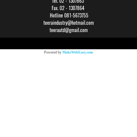
Tel. 02 - 1307863
Fax. 02 - 1307864
Hotline 081-5673755
teeraindustry@hotmail.com
teerautd@gmail.com
Copy right by makewebeasy.com
Powered by
MakeWebEasy.com