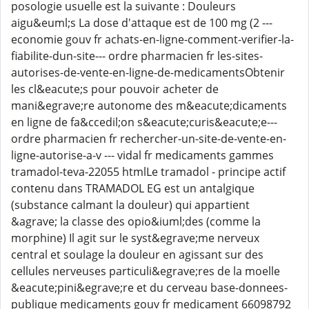
posologie usuelle est la suivante : Douleurs
aigu&euml;s La dose d'attaque est de 100 mg (2 ---
economie gouv fr achats-en-ligne-comment-verifier-la-
fiabilite-dun-site--- ordre pharmacien fr les-sites-
autorises-de-vente-en-ligne-de-medicamentsObtenir
les cl&eacute;s pour pouvoir acheter de
mani&egrave;re autonome des m&eacute;dicaments
en ligne de fa&ccedil;on s&eacute;curis&eacute;e---
ordre pharmacien fr rechercher-un-site-de-vente-en-
ligne-autorise-a-v --- vidal fr medicaments gammes
tramadol-teva-22055 htmlLe tramadol - principe actif
contenu dans TRAMADOL EG est un antalgique
(substance calmant la douleur) qui appartient
&agrave; la classe des opio&iuml;des (comme la
morphine) Il agit sur le syst&egrave;me nerveux
central et soulage la douleur en agissant sur des
cellules nerveuses particuli&egrave;res de la moelle
&eacute;pini&egrave;re et du cerveau base-donnees-
publique medicaments gouv fr medicament 66098792