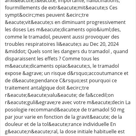
anxi&eacute;t&eacute; importante, hallucinations,
fourmillements de extr&eacute;mit&eacute;s Ces
sympt&ocirc;mes peuvent &ecirc;tre
&eacute;vit&eacute;s en diminuant progressivement
les doses Les m&eacute;dicaments opio&iuml;des,
comme le tramadol, peuvent aussi provoquer des
troubles respiratoires li&eacute;s au Dec 20, 2024
&middot; Quels sont les dangers du tramadol , quand
disparaissent les effets ? Comme tous les
m&eacute;dicaments opiac&eacute;s, le tramadol
expose &agrave; un risque d&rsquo;accoutumance et
de d&eacute;pendance C&rsquo;est pourquoi ce
traitement antalgique doit &ecirc;tre
r&eacute;&eacute;valu&eacute; de fa&ccedil;on
r&eacute;guli&egrave;re avec votre m&eacute;decin La
posologie recommand&eacute;e de tramadol 50 mg
par jour varie en fonction de la gravit&eacute; de la
douleur et de la tol&eacute;rance individuelle En
g&eacute;n&eacute;ral, la dose initiale habituelle est