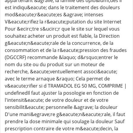
appartenant &agrave; la famille des opio&iuml;des Il
est indiqu&eacute; dans le traitement des douleurs
mod&eacute;r&eacute;es &agrave; intenses
V&eacute;rifiez la r&eacute;putation du site Internet
Pour &ecirc;tre s&ucirc;r que le site sur lequel vous
souhaitez acheter un produit est fiable, la Direction
g&eacute;n&eacute;rale de la concurrence, de la
consommation et de la r&eacute;pression des fraudes
(DGCCRF) recommande &laquo; d&rsquo;entrer le
nom du site ou du produit sur un moteur de
recherche, &eacute;ventuellement associ&eacute;
avec le terme arnaque &raquo; Cela permet de
v&eacute;rifier si d TRAMADOL EG 50 MG, COMPRIME |
undefinedIl faut ajuster la posologie en fonction de
l'intensit&eacute; de votre douleur et de votre
sensibilit&eacute; personnelle &agrave; la douleur
D'une mani&egrave;re g&eacute;n&eacute;rale, il faut
prendre la dose minimale qui soulage la douleur Sauf
prescription contraire de votre m&eacute;decin, la