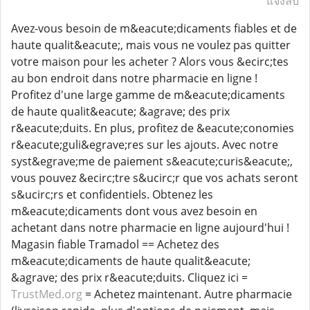
แจ้งลบ
Avez-vous besoin de m&eacute;dicaments fiables et de
haute qualit&eacute;, mais vous ne voulez pas quitter
votre maison pour les acheter ? Alors vous &ecirc;tes
au bon endroit dans notre pharmacie en ligne !
Profitez d'une large gamme de m&eacute;dicaments
de haute qualit&eacute; &agrave; des prix
r&eacute;duits. En plus, profitez de &eacute;conomies
r&eacute;guli&egrave;res sur les ajouts. Avec notre
syst&egrave;me de paiement s&eacute;curis&eacute;,
vous pouvez &ecirc;tre s&ucirc;r que vos achats seront
s&ucirc;rs et confidentiels. Obtenez les
m&eacute;dicaments dont vous avez besoin en
achetant dans notre pharmacie en ligne aujourd'hui !
Magasin fiable Tramadol == Achetez des
m&eacute;dicaments de haute qualit&eacute;
&agrave; des prix r&eacute;duits. Cliquez ici =
TrustMed.org
= Achetez maintenant. Autre pharmacie