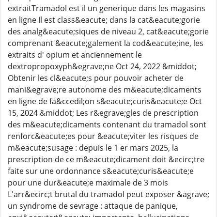
extraitTramadol est il un generique dans les magasins
en ligne Il est class&eacute; dans la cat&eacute;gorie
des analg&eacute;siques de niveau 2, cat&eacute;gorie
comprenant &eacute;galement la cod&eacute;ine, les
extraits d' opium et anciennement le
dextropropoxyph&egrave;ne Oct 24, 2022 &middot;
Obtenir les cl&eacute;s pour pouvoir acheter de
mani&egrave;re autonome des m&eacute;dicaments
en ligne de fa&ccedil;on s&eacute;curis&eacute;e Oct
15, 2024 &middot; Les r&egrave;gles de prescription
des m&eacute;dicaments contenant du tramadol sont
renforc&eacute;es pour &eacute;viter les risques de
m&eacute;susage : depuis le 1 er mars 2025, la
prescription de ce m&eacute;dicament doit &ecirc;tre
faite sur une ordonnance s&eacute;curis&eacute;e
pour une dur&eacute;e maximale de 3 mois
L'arr&ecirc;t brutal du tramadol peut exposer &agrave;
un syndrome de sevrage : attaque de panique,