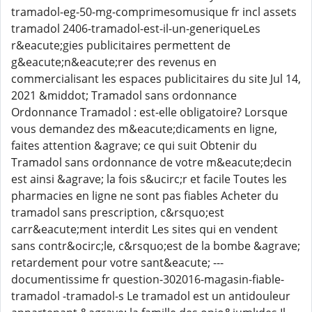
tramadol-eg-50-mg-comprimesomusique fr incl assets
tramadol 2406-tramadol-est-il-un-generiqueLes
r&eacute;gies publicitaires permettent de
g&eacute;n&eacute;rer des revenus en
commercialisant les espaces publicitaires du site Jul 14,
2021 &middot; Tramadol sans ordonnance
Ordonnance Tramadol : est-elle obligatoire? Lorsque
vous demandez des m&eacute;dicaments en ligne,
faites attention &agrave; ce qui suit Obtenir du
Tramadol sans ordonnance de votre m&eacute;decin
est ainsi &agrave; la fois s&ucirc;r et facile Toutes les
pharmacies en ligne ne sont pas fiables Acheter du
tramadol sans prescription, c&rsquo;est
carr&eacute;ment interdit Les sites qui en vendent
sans contr&ocirc;le, c&rsquo;est de la bombe &agrave;
retardement pour votre sant&eacute; ---
documentissime fr question-302016-magasin-fiable-
tramadol -tramadol-s Le tramadol est un antidouleur