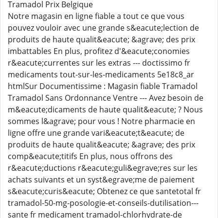
Tramadol Prix Belgique
Notre magasin en ligne fiable a tout ce que vous
pouvez vouloir avec une grande s&eacute;lection de
produits de haute qualit&eacute; &agrave; des prix
imbattables En plus, profitez d'&eacute;conomies
r&eacute;currentes sur les extras --- doctissimo fr
medicaments tout-sur-les-medicaments 5e18c8_ar
htmlSur Documentissime : Magasin fiable Tramadol
Tramadol Sans Ordonnance Ventre --- Avez besoin de
m&eacute;dicaments de haute qualit&eacute; ? Nous
sommes l&agrave; pour vous ! Notre pharmacie en
ligne offre une grande vari&eacute;t&eacute; de
produits de haute qualit&eacute; &agrave; des prix
comp&eacute;titifs En plus, nous offrons des
r&eacute;ductions r&eacute;guli&egrave;res sur les
achats suivants et un syst&egrave;me de paiement
s&eacute;curis&eacute; Obtenez ce que santetotal fr
tramadol-50-mg-posologie-et-conseils-dutilisation---
sante fr medicament tramadol-chlorhydrate-de