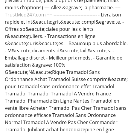
(livraison rapide, plus d'options de paiement, mais
moins d'options) == Allez &agrave; la pharmacie. ==
TrustMed247.com
== ----------------------------- - Livraison
rapide et int&eacute;grit&eacute; compl&egrave;te. -
Offres sp&eacute;ciales pour les clients
r&eacute;guliers. - Transactions en ligne
s&eacute;curis&eacute;es. - Beaucoup plus abordable.
- M&eacute;dicaments d&eacute;taill&eacute;s. -
Emballage discret - Meilleur prix meds. - Garantie de
satisfaction &agrave; 100%
G&eacute;N&eacute;Rique Tramadol Sans
Ordonnance Achat Tramadol Suisse comprim&eacute;
pour Tramadol sans ordonnance effet Tramadol
Tramadol Tramadol Tramadol A Vendre France
Tramadol Pharmacie En Ligne Nantes Tramadol en
vente libre Acheter Tramadol Pas Cher Tramadol sans
ordonnance efficace Tramadol Sans Ordonnance
Normal Tramadol A Vendre Pas Cher Commander
Tramadol Jubilant achat benzodiazepine en ligne