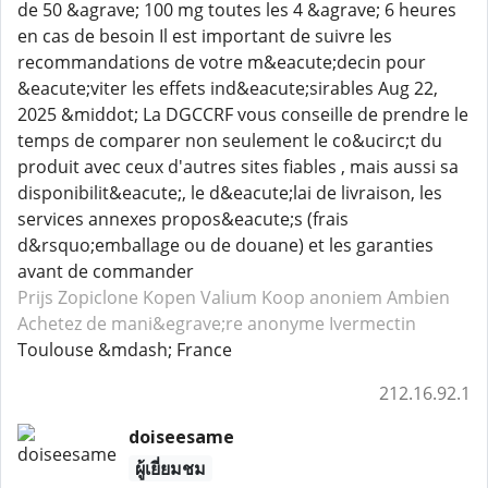
de 50 &agrave; 100 mg toutes les 4 &agrave; 6 heures
en cas de besoin Il est important de suivre les
recommandations de votre m&eacute;decin pour
&eacute;viter les effets ind&eacute;sirables Aug 22,
2025 &middot; La DGCCRF vous conseille de prendre le
temps de comparer non seulement le co&ucirc;t du
produit avec ceux d'autres sites fiables , mais aussi sa
disponibilit&eacute;, le d&eacute;lai de livraison, les
services annexes propos&eacute;s (frais
d&rsquo;emballage ou de douane) et les garanties
avant de commander
Prijs Zopiclone
Kopen Valium
Koop anoniem Ambien
Achetez de mani&egrave;re anonyme Ivermectin
Toulouse &mdash; France
212.16.92.1
doiseesame
ผู้เยี่ยมชม