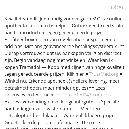
แจ้งลบ
Kwaliteitsmedicijnen nodig zonder gedoe? Onze online
apotheek is er om u te helpen! Ontdek een breed scala
aan topproducten tegen gereduceerde prijzen.
Profiteer bovendien van regelmatige besparingen op
add-ons. Met ons geavanceerde betalingssysteem kunt
u erop vertrouwen dat uw aankopen veilig en discreet
zijn. Begin vandaag nog met winkelen! Waar kan ik
kopen Tramadol == Koop medicijnen van hoge kwaliteit
tegen gereduceerde prijzen. Klik hier =
TrustMed.org
=
Winkel nu. Erkende apotheek (snellere levering, meer
betaalmethoden, maar minder opties) == Lees
recensies en leer meer. ==
TrustMed247.com
== -
Express verzending en volledige integriteit. - Speciale
aanbiedingen voor vaste klanten. - Meerdere
betaalopties beschikbaar. - Aanzienlijk lagere prijzen -
Gedetailleerde productinformatie - Discrete