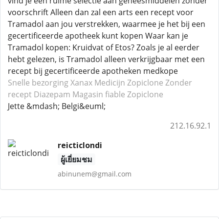
vind je een ruime selectie aan geneesmiddelen zonder
voorschrift Alleen dan zal een arts een recept voor
Tramadol aan jou verstrekken, waarmee je het bij een
gecertificeerde apotheek kunt kopen Waar kan je
Tramadol kopen: Kruidvat of Etos? Zoals je al eerder
hebt gelezen, is Tramadol alleen verkrijgbaar met een
recept bij gecertificeerde apotheken medkope
Snelle bezorging Xanax
Medicijn Zopiclone
Zonder
recept Diazepam
Magasin fiable Zopiclone
Jette &mdash; Belgi&euml;
212.16.92.1
reicticlondi
ผู้เยี่ยมชม
abinunem@gmail.com