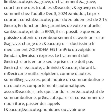
limit&eacute;es &agrave; un traitement &agrave;
court-terme des troubles s&eacute;v&egrave;res du
sommeil chez l'adulte Dec 3, 2024 &middot; Le prix
courant constat&eacute; pour du zolpidem est de 2 15
&euro; En fonction des garanties de votre mutuelle
sant&eacute; et de la BRSS, il est possible que vous
puissiez obtenir un remboursement et avoir un reste-
&agrave;-charge de z&eacute;ro --- doctissimo fr
medicament-ZOLPIDEM-EG htmPrix du zolpidem
&mdash; livraison express Le traitement doit
&ecirc;tre pris en une seule prise et ne doit pas
&ecirc;tre r&eacute;-administr&eacute; durant la
m&ecirc;me nuitLe zolpidem, comme d'autres
somnif&egrave;res, peut induire un somnambulisme
ou d'autres comportements automatiques
associ&eacute;s, tels que conduire en &eacute;tat de
somnambulisme, pr&eacute;parer et consommer de
nourriture, passer des appels
t&eacute;l&eacute;phoniques ou avoir une