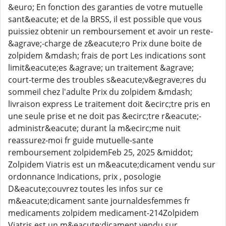
&euro; En fonction des garanties de votre mutuelle
sant&eacute; et de la BRSS, il est possible que vous
puissiez obtenir un remboursement et avoir un reste-
&agrave;-charge de z&eacute;ro Prix dune boite de
zolpidem &mdash; frais de port Les indications sont
limit&eacute;es &agrave; un traitement &agrave;
court-terme des troubles s&eacute;v&egrave;res du
sommeil chez l'adulte Prix du zolpidem &mdash;
livraison express Le traitement doit &ecirc;tre pris en
une seule prise et ne doit pas &ecirc;tre r&eacute;-
administr&eacute; durant la m&ecirc;me nuit
reassurez-moi fr guide mutuelle-sante
remboursement zolpidemFeb 25, 2025 &middot;
Zolpidem Viatris est un m&eacute;dicament vendu sur
ordonnance Indications, prix , posologie
D&eacute;couvrez toutes les infos sur ce
m&eacute;dicament sante journaldesfemmes fr
medicaments zolpidem medicament-214Zolpidem
Viatris est un m&eacute;dicament vendu sur