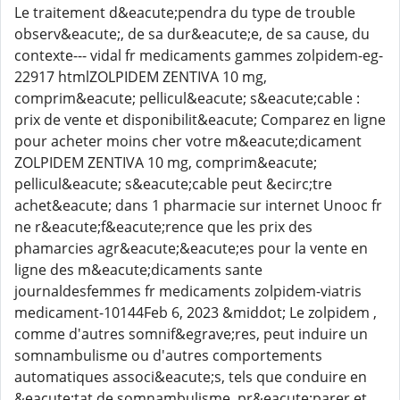
Le traitement d&eacute;pendra du type de trouble
observ&eacute;, de sa dur&eacute;e, de sa cause, du
contexte--- vidal fr medicaments gammes zolpidem-eg-
22917 htmlZOLPIDEM ZENTIVA 10 mg,
comprim&eacute; pellicul&eacute; s&eacute;cable :
prix de vente et disponibilit&eacute; Comparez en ligne
pour acheter moins cher votre m&eacute;dicament
ZOLPIDEM ZENTIVA 10 mg, comprim&eacute;
pellicul&eacute; s&eacute;cable peut &ecirc;tre
achet&eacute; dans 1 pharmacie sur internet Unooc fr
ne r&eacute;f&eacute;rence que les prix des
phamarcies agr&eacute;&eacute;es pour la vente en
ligne des m&eacute;dicaments sante
journaldesfemmes fr medicaments zolpidem-viatris
medicament-10144Feb 6, 2023 &middot; Le zolpidem ,
comme d'autres somnif&egrave;res, peut induire un
somnambulisme ou d'autres comportements
automatiques associ&eacute;s, tels que conduire en
&eacute;tat de somnambulisme, pr&eacute;parer et