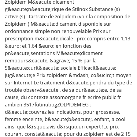
Zolpidem M&eacute;dicament
g&eacute;n&eacute;rique de Stilnox Substance (s)
active (s) : tartrate de zolpidem (voir la composition de
Zolpidem ) M&eacute;dicament disponible sur
ordonnance simple non renouvelable Prix sur
prescription m&eacute;dicale : prix compris entre 1,13
&euro; et 1,64 &euro; en fonction des
pr&eacute;sentations M&eacute;dicament
rembours&eacute; &agrave; 15 % par la
S&eacute;curit&eacute; sociale Efficacit&eacute;
jug&eacute;e Prix zolpidem &mdash; co&ucirc;t moyen
sur Internet Le traitement d&eacute;pendra du type de
trouble observ&eacute;, de sa dur&eacute;e, de sa
cause, du contexte assomorgane fr ecrire public fr
ambien 3517futinubogZOLPIDEM EG :
d&eacute;couvrez les indications, pour grossesse,
femme enceinte, b&eacute;b&eacute;, enfant, alcool
ainsi que l&rsquo;avis d&rsquo;un expert !Le prix
courant constat&eacute; pour du zolpidem est de 2 15