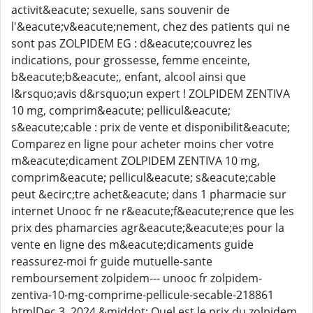
activit&eacute; sexuelle, sans souvenir de
l'&eacute;v&eacute;nement, chez des patients qui ne
sont pas ZOLPIDEM EG : d&eacute;couvrez les
indications, pour grossesse, femme enceinte,
b&eacute;b&eacute;, enfant, alcool ainsi que
l&rsquo;avis d&rsquo;un expert ! ZOLPIDEM ZENTIVA
10 mg, comprim&eacute; pellicul&eacute;
s&eacute;cable : prix de vente et disponibilit&eacute;
Comparez en ligne pour acheter moins cher votre
m&eacute;dicament ZOLPIDEM ZENTIVA 10 mg,
comprim&eacute; pellicul&eacute; s&eacute;cable
peut &ecirc;tre achet&eacute; dans 1 pharmacie sur
internet Unooc fr ne r&eacute;f&eacute;rence que les
prix des phamarcies agr&eacute;&eacute;es pour la
vente en ligne des m&eacute;dicaments guide
reassurez-moi fr guide mutuelle-sante
remboursement zolpidem--- unooc fr zolpidem-
zentiva-10-mg-comprime-pellicule-secable-218861
htmlDec 3, 2024 &middot; Quel est le prix du zolpidem