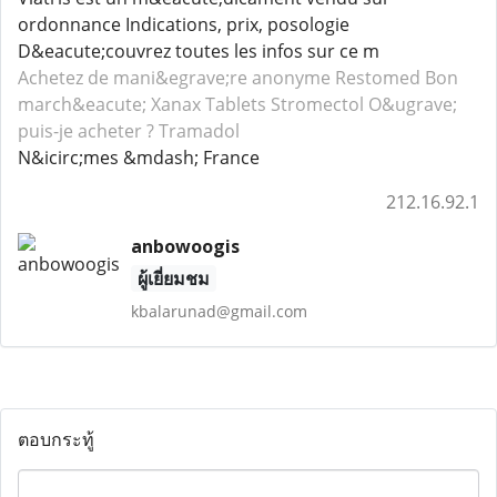
ordonnance Indications, prix, posologie
D&eacute;couvrez toutes les infos sur ce m
Achetez de mani&egrave;re anonyme Restomed
Bon
march&eacute; Xanax
Tablets Stromectol
O&ugrave;
puis-je acheter ? Tramadol
N&icirc;mes &mdash; France
212.16.92.1
anbowoogis
ผู้เยี่ยมชม
kbalarunad@gmail.com
ตอบกระทู้