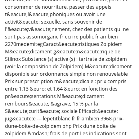
consommer de nourriture, passer des appels
t&eacute;l&eacute;phoniques ou avoir une
activit&eacute; sexuelle, sans souvenir de
l'&eacute;v&eacute;nement, chez des patients qui ne
sont pas assomorgane fr ecrire public fr ambien
2270medemitegCaract&eacute;ristiques Zolpidem
M&eacute;dicament g&eacute;n&eacute;rique de
Stilnox Substance (s) active (s) : tartrate de zolpidem
(voir la composition de Zolpidem) M&eacute;dicament
disponible sur ordonnance simple non renouvelable
Prix sur prescription m&eacute;dicale : prix compris
entre 1,13 &euro; et 1,64 &euro; en fonction des
pr&eacute;sentations M&eacute;dicament
rembours&eacute; &agrave; 15 % par la
S&eacute;curit&eacute; sociale Efficacit&eacute;
jug&eacute;e --- lepetitblanc fr fr ambien 3968-prix-
dune-boite-de-zolpidem php Prix dune boite de
zolpidem &mdash; frais de port Les indications sont