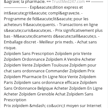
&agrave; la pharmacie. ==
TrustMed247.com
== ----------
------------------- - Exp&eacute;dition express et
int&eacute;grit&eacute; compl&egrave;te. -
Programme de fid&eacute;lit&eacute; pour les
acheteurs fr&eacute;quents. - Transactions en ligne
s&eacute;curis&eacute;es. - Prix significativement plus
bas - M&eacute;dicaments d&eacute;taill&eacute;s. -
Emballage discret - Meilleur prix meds. - Achat sans
risque.
Zolpidem Sans Prescription Zolpidem prix Vente
Zolpidem Ordonnance Zolpidem A Vendre Acheter
Zolpidem Vente Zolpidem Toulouse Zolpidem pour
chat sans ordonnance Commander Zolpidem Prix
Zolpidem Pharmacie En Ligne Nice Vente Zolpidem
Paris Zolpidem sans ordonnance efficace Zolpidem
Sans Ordonnance Belgique Acheter Zolpidem En Ligne
Acheter Zolpidem Grenoble Achat Zolpidem Sans
Prescription
Prix zolpidem &mdash; co&ucirc;t moyen sur Internet