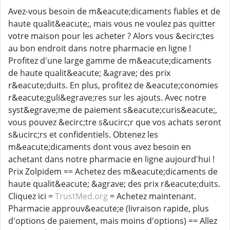
Avez-vous besoin de m&eacute;dicaments fiables et de
haute qualit&eacute;, mais vous ne voulez pas quitter
votre maison pour les acheter ? Alors vous &ecirc;tes
au bon endroit dans notre pharmacie en ligne !
Profitez d'une large gamme de m&eacute;dicaments
de haute qualit&eacute; &agrave; des prix
r&eacute;duits. En plus, profitez de &eacute;conomies
r&eacute;guli&egrave;res sur les ajouts. Avec notre
syst&egrave;me de paiement s&eacute;curis&eacute;,
vous pouvez &ecirc;tre s&ucirc;r que vos achats seront
s&ucirc;rs et confidentiels. Obtenez les
m&eacute;dicaments dont vous avez besoin en
achetant dans notre pharmacie en ligne aujourd'hui !
Prix Zolpidem == Achetez des m&eacute;dicaments de
haute qualit&eacute; &agrave; des prix r&eacute;duits.
Cliquez ici =
TrustMed.org
= Achetez maintenant.
Pharmacie approuv&eacute;e (livraison rapide, plus
d'options de paiement, mais moins d'options) == Allez