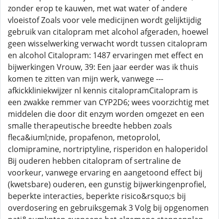
zonder erop te kauwen, met wat water of andere
vloeistof Zoals voor vele medicijnen wordt gelijktijdig
gebruik van citalopram met alcohol afgeraden, hoewel
geen wisselwerking verwacht wordt tussen citalopram
en alcohol Citalopram: 1487 ervaringen met effect en
bijwerkingen Vrouw, 39: Een jaar eerder was ik thuis
komen te zitten van mijn werk, vanwege ---
afkickkliniekwijzer nl kennis citalopramCitalopram is
een zwakke remmer van CYP2D6; wees voorzichtig met
middelen die door dit enzym worden omgezet en een
smalle therapeutische breedte hebben zoals
fleca&iuml;nide, propafenon, metoprolol,
clomipramine, nortriptyline, risperidon en haloperidol
Bij ouderen hebben citalopram of sertraline de
voorkeur, vanwege ervaring en aangetoond effect bij
(kwetsbare) ouderen, een gunstig bijwerkingenprofiel,
beperkte interacties, beperkte risico&rsquo;s bij
overdosering en gebruiksgemak 3 Volg bij opgenomen