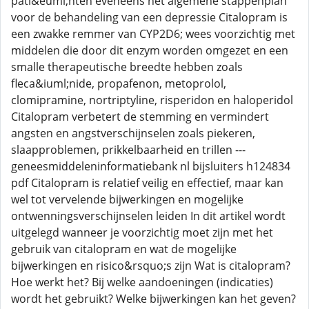
pati&euml;nten eveneens het algemene stappenplan
voor de behandeling van een depressie Citalopram is
een zwakke remmer van CYP2D6; wees voorzichtig met
middelen die door dit enzym worden omgezet en een
smalle therapeutische breedte hebben zoals
fleca&iuml;nide, propafenon, metoprolol,
clomipramine, nortriptyline, risperidon en haloperidol
Citalopram verbetert de stemming en vermindert
angsten en angstverschijnselen zoals piekeren,
slaapproblemen, prikkelbaarheid en trillen ---
geneesmiddeleninformatiebank nl bijsluiters h124834
pdf Citalopram is relatief veilig en effectief, maar kan
wel tot vervelende bijwerkingen en mogelijke
ontwenningsverschijnselen leiden In dit artikel wordt
uitgelegd wanneer je voorzichtig moet zijn met het
gebruik van citalopram en wat de mogelijke
bijwerkingen en risico&rsquo;s zijn Wat is citalopram?
Hoe werkt het? Bij welke aandoeningen (indicaties)
wordt het gebruikt? Welke bijwerkingen kan het geven?