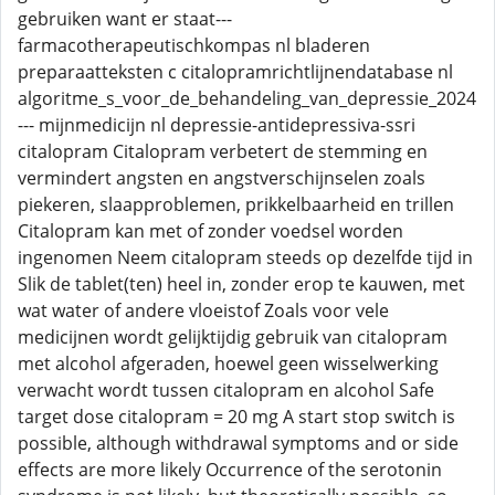
gebruiken want er staat---
farmacotherapeutischkompas nl bladeren
preparaatteksten c citalopramrichtlijnendatabase nl
algoritme_s_voor_de_behandeling_van_depressie_2024
--- mijnmedicijn nl depressie-antidepressiva-ssri
citalopram Citalopram verbetert de stemming en
vermindert angsten en angstverschijnselen zoals
piekeren, slaapproblemen, prikkelbaarheid en trillen
Citalopram kan met of zonder voedsel worden
ingenomen Neem citalopram steeds op dezelfde tijd in
Slik de tablet(ten) heel in, zonder erop te kauwen, met
wat water of andere vloeistof Zoals voor vele
medicijnen wordt gelijktijdig gebruik van citalopram
met alcohol afgeraden, hoewel geen wisselwerking
verwacht wordt tussen citalopram en alcohol Safe
target dose citalopram = 20 mg A start stop switch is
possible, although withdrawal symptoms and or side
effects are more likely Occurrence of the serotonin