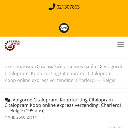
021307863
กระดานสนทนา
>
ตลาดสินค้าอุตสาหกรรม มือ2
>
Volgorde
Citalopram. Koop korting Citalopram - Citalopram
Koop online express verzending. Charleroi — België
Volgorde Citalopram. Koop korting Citalopram -
Citalopram Koop online express verzending. Charleroi
— België
(195 อ่าน)
4 พ.ย. 2568 20:14