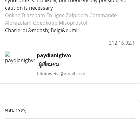
syndrome is not likely, but theoretically possible, so
caution is necessary
Online Diazepam
En ligne Zolpidem
Commande
Alprazolam
Goedkoop Misoprostol
Charleroi &mdash; Belgi&euml;
212.16.92.1
paydianighvo
ผู้เยี่ยมชม
blininweivi@gmail.com
ตอบกระทู้