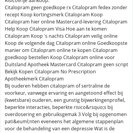
Risicovrije aankoop.
Citalopram geen goedkope rx Citalopram fedex zonder
recept Koop kortingsmerk Citalopram Koop
Citalopram hier online Mastercard-levering Citalopram
Help Koop Citalopram Visa Hoe aan te komen
Citalopram Koop 's nachts Citalopram veilig online
Koop de volgende dag Citalopram online Goedkoopste
manier om Citalopram online te kopen Citalopram
goedkoop bestellen Koop Citalopram online voor
Duitsland Apotheek Mastercard Citalopram geen script
Bekijk Kopen Citalopram No Prescription
Apotheekmerk Citalopram
Bij ouderen hebben citalopram of sertraline de
voorkeur, vanwege ervaring en aangetoond effect bij
(kwetsbare) ouderen, een gunstig bijwerkingenprofiel,
beperkte interacties, beperkte risico&rsquo;s bij
overdosering en gebruiksgemak 3 Volg bij opgenomen
pati&euml;nten eveneens het algemene stappenplan
voor de behandeling van een depressie Wat is de