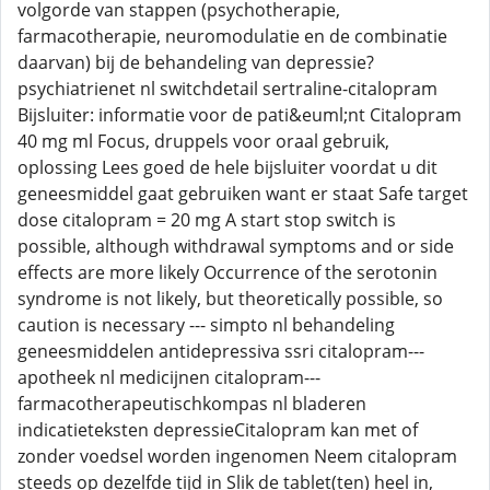
volgorde van stappen (psychotherapie,
farmacotherapie, neuromodulatie en de combinatie
daarvan) bij de behandeling van depressie?
psychiatrienet nl switchdetail sertraline-citalopram
Bijsluiter: informatie voor de pati&euml;nt Citalopram
40 mg ml Focus, druppels voor oraal gebruik,
oplossing Lees goed de hele bijsluiter voordat u dit
geneesmiddel gaat gebruiken want er staat Safe target
dose citalopram = 20 mg A start stop switch is
possible, although withdrawal symptoms and or side
effects are more likely Occurrence of the serotonin
syndrome is not likely, but theoretically possible, so
caution is necessary --- simpto nl behandeling
geneesmiddelen antidepressiva ssri citalopram---
apotheek nl medicijnen citalopram---
farmacotherapeutischkompas nl bladeren
indicatieteksten depressieCitalopram kan met of
zonder voedsel worden ingenomen Neem citalopram
steeds op dezelfde tijd in Slik de tablet(ten) heel in,