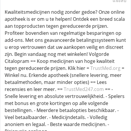
แจ้งลบ
Kwaliteitsmedicijnen nodig zonder gedoe? Onze online
apotheek is er om u te helpen! Ontdek een breed scala
aan topproducten tegen gereduceerde prijzen.
Profiteer bovendien van regelmatige besparingen op
add-ons. Met ons geavanceerde betalingssysteem kunt
u erop vertrouwen dat uw aankopen veilig en discreet
zijn. Begin vandaag nog met winkelen! Volgorde
Citalopram == Koop medicijnen van hoge kwaliteit
tegen gereduceerde prijzen. Klik hier =
TrustMed.org
=
Winkel nu. Erkende apotheek (snellere levering, meer
betaalmethoden, maar minder opties) == Lees
recensies en leer meer. ==
TrustMed247.com
== -
Snelle levering en absolute vertrouwelijkheid. - Spelers
met bonus en grote kortingen op alle volgende
bestellingen. - Meerdere betaalopties beschikbaar. -
Veel betaalbaarder. - Medicijndetails. - Volledig
anoniem en legaal. - Beste waarde medicijnen. -