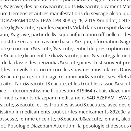
; &agrave; des prix r&eacute;duits M&eacute;dicament Man
rium tremens et autres manifestations du sevrage alcoolique
DIAZEPAM 10MG TEVA CPR 30Aug 26, 2015 &middot; Cette i
acute;dig&eacute;e par les experts Vidal dans un esprit d&rs
n, &agrave; partir de l&rsquo;information officielle et de
e constitue en aucun cas une base d&rsquo;information &agr
acute;e comme r&eacute;f&eacute;rentiel de prescription ou
e m&eacute;dicament Le diaz&eacute;pam, &eacute;galement
e la classe des benzodiaz&eacute;pines Il est souvent presc
, les convulsions, ou encore les spasmes musculaires Dans c
iaz&eacute;pam, son dosage recommand&eacute;, ses effet
traiter l'anxi&eacute;t&eacute; et les troubles associ&eacut
e --- documentissime fr question-319964-rabais-diazepam
fr medicaments diazepam medicament-54DIAZEPAM TEVA 2 m
&eacute;t&eacute; et les troubles associ&eacute;s, avec des
tissimo fr medicaments tout-sur-les-medicaments 892e0e_a
rossesse, femme enceinte, b&eacute;b&eacute;, enfant, alco
ot; Posologie Diazepam Attention ! la posologie ci-dessous