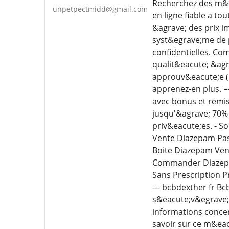
Recherchez des m&ea
unpetpectmidd@gmail.com
en ligne fiable a t
&agrave; des prix i
syst&egrave;me de 
confidentielles. C
qualit&eacute; &agra
approuv&eacute;e (l
apprenez-en plus. 
avec bonus et remis
jusqu'&agrave; 70% 
priv&eacute;es. - S
Vente Diazepam Pas
Boite Diazepam Ven
Commander Diazepa
Sans Prescription P
--- bcbdexther fr 
s&eacute;v&egrave;r
informations conce
savoir sur ce m&ea