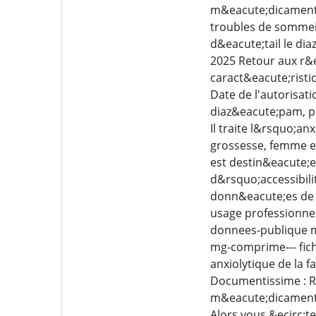
m&eacute;dicament d
troubles de sommeil
d&eacute;tail le di
2025 Retour aux r&
caract&eacute;rist
Date de l'autorisat
diaz&eacute;pam, pl
Il traite l&rsquo;a
grossesse, femme en
est destin&eacute;e
d&rsquo;accessibili
donn&eacute;es de l
usage professionnel
donnees-publique m
mg-comprime--- fic
anxiolytique de la 
Documentissime : R
m&eacute;dicaments 
Alors vous &ecirc;t