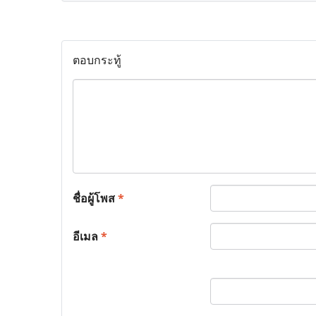
ตอบกระทู้
ชื่อผู้โพส
*
อีเมล
*