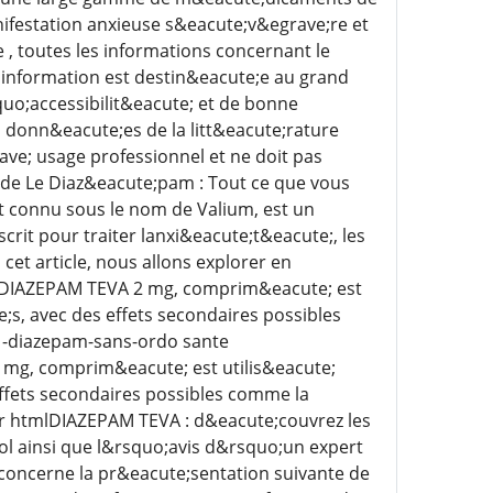
ifestation anxieuse s&eacute;v&egrave;re et
 , toutes les informations concernant le
nformation est destin&eacute;e au grand
quo;accessibilit&eacute; et de bonne
s donn&eacute;es de la litt&eacute;rature
ave; usage professionnel et ne doit pas
 de Le Diaz&eacute;pam : Tout ce que vous
 connu sous le nom de Valium, est un
rit pour traiter lanxi&eacute;t&eacute;, les
et article, nous allons explorer en
s DIAZEPAM TEVA 2 mg, comprim&eacute; est
e;s, avec des effets secondaires possibles
 -diazepam-sans-ordo sante
g, comprim&eacute; est utilis&eacute;
 effets secondaires possibles comme la
r htmlDIAZEPAM TEVA : d&eacute;couvrez les
ol ainsi que l&rsquo;avis d&rsquo;un expert
 concerne la pr&eacute;sentation suivante de