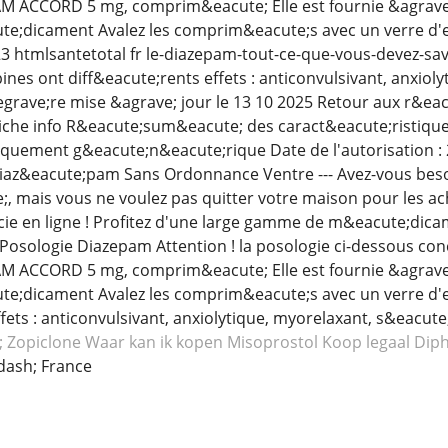
 ACCORD 5 mg, comprim&eacute; Elle est fournie &agrave; ti
e;dicament Avalez les comprim&eacute;s avec un verre d'e
3 htmlsantetotal fr le-diazepam-tout-ce-que-vous-devez-sa
nes ont diff&eacute;rents effets : anticonvulsivant, anxioly
grave;re mise &agrave; jour le 13 10 2025 Retour aux r&ea
che info R&eacute;sum&eacute; des caract&eacute;ristiqu
quement g&eacute;n&eacute;rique Date de l'autorisation :
az&eacute;pam Sans Ordonnance Ventre --- Avez-vous beso
;, mais vous ne voulez pas quitter votre maison pour les ac
ie en ligne ! Profitez d'une large gamme de m&eacute;dica
 Posologie Diazepam Attention ! la posologie ci-dessous co
 ACCORD 5 mg, comprim&eacute; Elle est fournie &agrave; ti
e;dicament Avalez les comprim&eacute;s avec un verre d'
fets : anticonvulsivant, anxiolytique, myorelaxant, s&eacute
; Zopiclone
Waar kan ik kopen Misoprostol
Koop legaal Di
ash; France