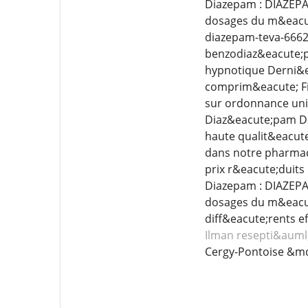
Diazepam : DIAZEPAM
dosages du m&eacut
diazepam-teva-6662
benzodiaz&eacute;pi
hypnotique Derni&e
comprim&eacute; Fi
sur ordonnance uni
Diaz&eacute;pam Di
haute qualit&eacute
dans notre pharmac
prix r&eacute;duits
Diazepam : DIAZEPAM
dosages du m&eacut
diff&eacute;rents ef
Ilman resepti&auml
Cergy-Pontoise &md