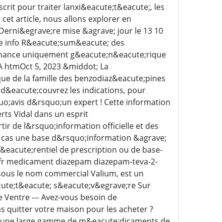
rit pour traiter lanxi&eacute;t&eacute;, les
et article, nous allons explorer en
erni&egrave;re mise &agrave; jour le 13 10
e info R&eacute;sum&eacute; des
nnance uniquement g&eacute;n&eacute;rique
VA htmOct 5, 2023 &middot; La
ue de la famille des benzodiaz&eacute;pines
d&eacute;couvrez les indications, pour
uo;avis d&rsquo;un expert ! Cette information
rts Vidal dans un esprit
r de l&rsquo;information officielle et des
un cas une base d&rsquo;information &agrave;
&eacute;rentiel de prescription ou de base-
 fr medicament diazepam diazepam-teva-2-
sous le nom commercial Valium, est un
acute;t&eacute; s&eacute;v&egrave;re Sur
entre --- Avez-vous besoin de
s quitter votre maison pour les acheter ?
z d'une large gamme de m&eacute;dicaments de