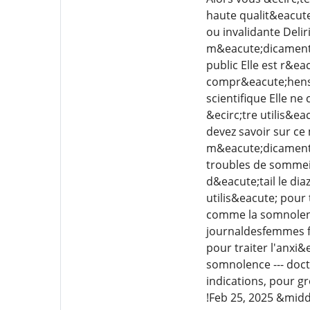
haute qualit&eacute
ou invalidante Deli
m&eacute;dicament 
public Elle est r&e
compr&eacute;hensio
scientifique Elle n
&ecirc;tre utilis&e
devez savoir sur c
m&eacute;dicament d
troubles de sommeil
d&eacute;tail le d
utilis&eacute; pour 
comme la somnolenc
journaldesfemmes 
pour traiter l'anxi
somnolence --- doc
indications, pour g
!Feb 25, 2025 &midd