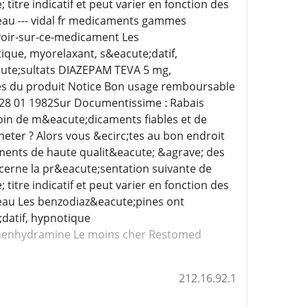
tre indicatif et peut varier en fonction des
au --- vidal fr medicaments gammes
voir-sur-ce-medicament Les
tique, myorelaxant, s&eacute;datif,
cute;sultats DIAZEPAM TEVA 5 mg,
es du produit Notice Bon usage remboursable
 28 01 1982Sur Documentissime : Rabais
in de m&eacute;dicaments fiables et de
heter ? Alors vous &ecirc;tes au bon endroit
ments de haute qualit&eacute; &agrave; des
ncerne la pr&eacute;sentation suivante de
tre indicatif et peut varier en fonction des
eau Les benzodiaz&eacute;pines ont
;datif, hypnotique
phenhydramine
Le moins cher Restomed
212.16.92.1