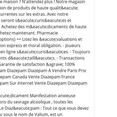
e maison ? N'attendez plus ! Notre magasin
tion de produits de haute qualit&eacute;
urrentes sur les extras. Avec notre
 seront s&eacute;curis&eacute;es et
= Achetez des m&eacute;dicaments de haute
hetez maintenant. Pharmacie
ptions) == Lisez les &eacute;valuations et
e;dition express et moral obligation. - Joueurs
 en ligne s&eacute;curis&eacute;es. - Toujours
ts d&eacute;taill&eacute;s. - Transactions
arantie de satisfaction &agrave; 100%
pam Diazepam Diazepam A Vendre Paris Prix
azepam Canada Vente Diazepam France
pam Sur Internet Vente Diazepam Diazepam
cute;dicament Manifestation anxieuse
ns du sevrage alcoolique , toutes les
e Diaz&eacute;pam : Tout ce que vous devez
 sous le nom de Valium, est un