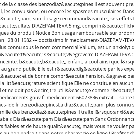
e la classe des benzodiaz&eacute;pines Il est souvent presc
, les convulsions, ou encore les spasmes musculaires Dans c
az&eacute;pam, son dosage recommand&eacute;, ses effets D
eacute;sultats DIAZEPAM TEVA 5 mg, comprim&eacute; Fich
iques du produit Notice Bon usage remboursable sur ordo
ion : 28 01 1982 --- doctissimo fr medicament-DIAZEPAM-TE
us connu sous le nom commercial Valium, est un anxiolytiq
nxi&eacute;t&eacute; s&eacute;v&egrave;re DIAZEPAM TEVA : 
ceinte, b&eacute;b&eacute;, enfant, alcool ainsi que l&rsq
 au grand public Elle est r&eacute;dig&eacute;e par les expe
t&eacute; et de bonne compr&eacute;hension, &agrave; parti
a litt&eacute;rature scientifique Elle ne constitue en auc
 et ne doit pas &ecirc;tre utilis&eacute;e comme r&eacute;f
edicaments gouv fr medicament 66023836 extrait--- sante
hes-ide fr benzodiazepinesLa diaz&eacute;pam, plus connu 
famille des benzodiaz&eacute;pines Il traite l&rsquo;anxi&e
abais Diaz&eacute;pam Diaz&eacute;pam Sans Ordonnance V
fiables et de haute qualit&eacute;, mais vous ne voulez pa
es au bon endroit dans notre pharmacie en ligne ! Profite