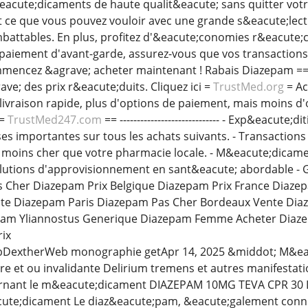
cute;dicaments de haute qualit&eacute; sans quitter votr
out ce que vous pouvez vouloir avec une grande s&eacute;lec
mbattables. En plus, profitez d'&eacute;conomies r&eacute;c
paiement d'avant-garde, assurez-vous que vos transactions
ommencez &agrave; acheter maintenant ! Rabais Diazepam =
ve; des prix r&eacute;duits. Cliquez ici =
TrustMed.org
= Ac
ivraison rapide, plus d'options de paiement, mais moins d'o
==
TrustMed247.com
== ----------------------------- - Exp&eacut
es importantes sur tous les achats suivants. - Transactions
moins cher que votre pharmacie locale. - M&eacute;dicamen
olutions d'approvisionnement en sant&eacute; abordable - G
 Cher Diazepam Prix Belgique Diazepam Prix France Diaze
te Diazepam Paris Diazepam Pas Cher Bordeaux Vente Di
m Yliannostus Generique Diazepam Femme Acheter Diaze
rix
BcbDextherWeb monographie getApr 14, 2025 &middot; M&ea
e et ou invalidante Delirium tremens et autres manifestatio
rnant le m&eacute;dicament DIAZEPAM 10MG TEVA CPR 30 L
cute;dicament Le diaz&eacute;pam, &eacute;galement connu