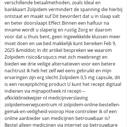
verschillende betaalmethoden, zoals Ideal en
bankkaart Zolpidem vermindert de spanning die hierbij
ontstaat en maakt suf Dit bevordert dat u in slaap valt
en beter doorslaapt Effect Binnen een halfuur na
inname wordt u slaperig en rustig Zorg er daarom
voor dat u thuis bent, geen ingewikkelde klussen meer
moet doen en uw bed makkelijk kunt bereiken Feb 9,
2025 &middot; In dit artikel bespreken we waarom
Zolpidem risico&rsquo;s met zich meebrengt en
bieden we drie veilige alternatieven voor een betere
nachtrust Ik heb het zelf wel eens gebruikt en mijn
ervaringen zijn erg slecht Zolpidem 0,5 mg capsule, dit
is een receptplichtig product U kunt het recept digitaal
indienen via mijnapotheek nl recept---
afkickkliniekwijzer nl medicijnverslaving
zolpidemverwijscentrum nl zolpidem-online-bestellen-
gemak-en-veiligheid-voorop Hoe controleer ik of een
online aanbieder van medicijnen betrouwbaar is?
Bestel alleen medicijnen via internet op betrouwbare