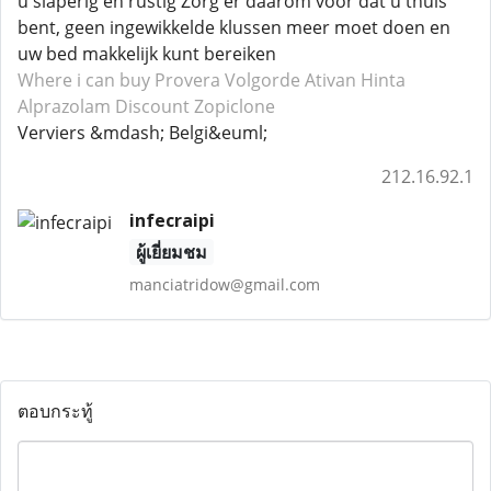
u slaperig en rustig Zorg er daarom voor dat u thuis
bent, geen ingewikkelde klussen meer moet doen en
uw bed makkelijk kunt bereiken
Where i can buy Provera
Volgorde Ativan
Hinta
Alprazolam
Discount Zopiclone
Verviers &mdash; Belgi&euml;
212.16.92.1
infecraipi
ผู้เยี่ยมชม
manciatridow@gmail.com
ตอบกระทู้