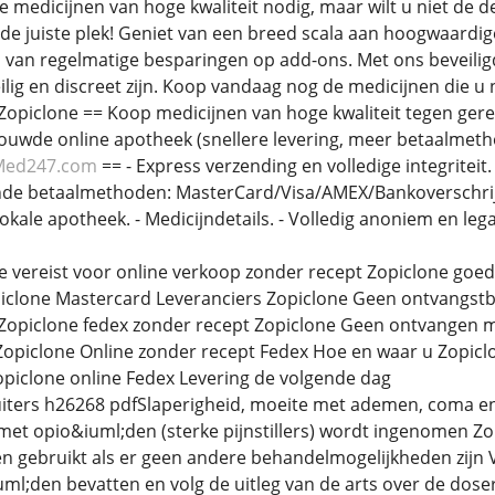
 medicijnen van hoge kwaliteit nodig, maar wilt u niet de d
de juiste plek! Geniet van een breed scala aan hoogwaardig
 van regelmatige besparingen op add-ons. Met ons beveiligd
lig en discreet zijn. Koop vandaag nog de medicijnen die u 
Zopiclone == Koop medicijnen van hoge kwaliteit tegen gered
ouwde online apotheek (snellere levering, meer betaalmet
Med247.com
== - Express verzending en volledige integritei
ende betaalmethoden: MasterCard/Visa/AMEX/Bankoverschrijv
ale apotheek. - Medicijndetails. - Volledig anoniem en legaa
 vereist voor online verkoop zonder recept Zopiclone goe
iclone Mastercard Leveranciers Zopiclone Geen ontvangst
 Zopiclone fedex zonder recept Zopiclone Geen ontvangen 
 Zopiclone Online zonder recept Fedex Hoe en waar u Zopic
piclone online Fedex Levering de volgende dag
uiters h26268 pdfSlaperigheid, moeite met ademen, coma en
et opio&iuml;den (sterke pijnstillers) wordt ingenomen 
 gebruikt als er geen andere behandelmogelijkheden zijn V
uml;den bevatten en volg de uitleg van de arts over de do