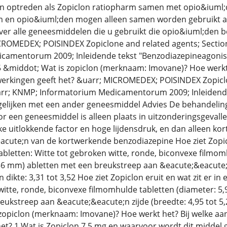
n optreden als Zopiclon ratiopharm samen met opio&iuml;d
m en opio&iuml;den mogen alleen samen worden gebruikt a
over alle geneesmiddelen die u gebruikt die opio&iuml;den b
CROMEDEX; POISINDEX Zopiclone and related agents; Section
amentorum 2009; Inleidende tekst "Benzodiazepineagoniste
5 &middot; Wat is zopiclon (merknaam: Imovane)? Hoe werkt
werkingen geeft het? &uarr; MICROMEDEX; POISINDEX Zopiclon
rr; KNMP; Informatorium Medicamentorum 2009; Inleidende
gelijken met een ander geneesmiddel Advies De behandeling 
een geneesmiddel is alleen plaats in uitzonderingsgevallen
ke uitlokkende factor en hoge lijdensdruk, en dan alleen kor
acute;n van de kortwerkende benzodiazepine Hoe ziet Zopiclo
abletten: Witte tot gebroken witte, ronde, biconvexe filmom
2,56 mm) abletten met een breukstreep aan &eacute;&eacute;n
 dikte: 3,31 tot 3,52 Hoe ziet Zopiclon eruit en wat zit er i
witte, ronde, biconvexe filmomhulde tabletten (diameter: 5,
eukstreep aan &eacute;&eacute;n zijde (breedte: 4,95 tot 5,
s zopiclon (merknaam: Imovane)? Hoe werkt het? Bij welke a
het? 1 Wat is Zopiclon 7,5 mg en waarvoor wordt dit middel 