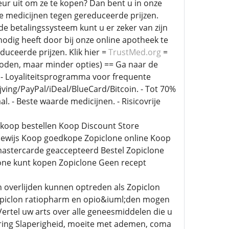
eur uit om ze te kopen? Dan bent u in onze
e medicijnen tegen gereduceerde prijzen.
e betalingssysteem kunt u er zeker van zijn
nodig heeft door bij onze online apotheek te
uceerde prijzen. Klik hier =
TrustMed.org
=
hoden, maar minder opties) == Ga naar de
t. - Loyaliteitsprogramma voor frequente
ing/PayPal/iDeal/BlueCard/Bitcoin. - Tot 70%
l. - Beste waarde medicijnen. - Risicovrije
dkoop bestellen Koop Discount Store
bewijs Koop goedkope Zopiclone online Koop
mastercarde geaccepteerd Bestel Zopiclone
lone kunt kopen Zopiclone Geen recept
 overlijden kunnen optreden als Zopiclon
Zopiclon ratiopharm en opio&iuml;den mogen
ertel uw arts over alle geneesmiddelen die u
sering Slaperigheid, moeite met ademen, coma