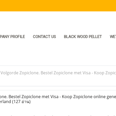
PANY PROFILE
CONTACT US
BLACK WOOD PELLET
WE
>
Volgorde Zopiclone. Bestel Zopiclone met Visa - Koop Zop
ne. Bestel Zopiclone met Visa - Koop Zopiclone online gene
rland
(127 อ่าน)