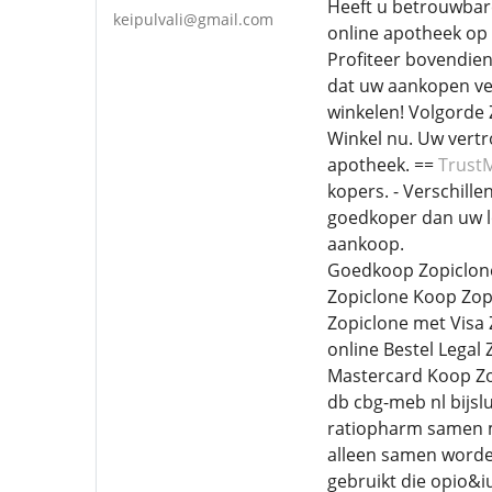
Heeft u betrouwbare
keipulvali@gmail.com
online apotheek op 
Profiteer bovendien
dat uw aankopen vei
winkelen! Volgorde 
Winkel nu. Uw vertr
apotheek. ==
Trust
kopers. - Verschill
goedkoper dan uw lok
aankoop.
Goedkoop Zopiclone
Zopiclone Koop Zop
Zopiclone met Visa
online Bestel Legal
Mastercard Koop Zo
db cbg-meb nl bijsl
ratiopharm samen m
alleen samen worden
gebruikt die opio&i