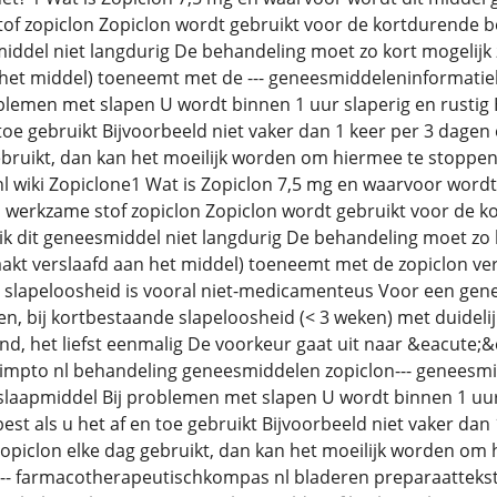
of zopiclon Zopiclon wordt gebruikt voor de kortdurende b
iddel niet langdurig De behandeling moet zo kort mogelijk zi
 het middel) toeneemt met de --- geneesmiddeleninformatie
blemen met slapen U wordt binnen 1 uur slaperig en rustig H
 toe gebruikt Bijvoorbeeld niet vaker dan 1 keer per 3 dagen
ebruikt, dan kan het moeilijk worden om hiermee te stoppen
 nl wiki Zopiclone1 Wat is Zopiclon 7,5 mg en waarvoor wordt
 werkzame stof zopiclon Zopiclon wordt gebruikt voor de k
 dit geneesmiddel niet langdurig De behandeling moet zo ko
raakt verslaafd aan het middel) toeneemt met de zopiclon v
slapeloosheid is vooral niet-medicamenteus Voor een genee
en, bij kortbestaande slapeloosheid (< 3 weken) met duidelij
nd, het liefst eenmalig De voorkeur gaat uit naar &eacute
simpto nl behandeling geneesmiddelen zopiclon--- geneesmi
 slaapmiddel Bij problemen met slapen U wordt binnen 1 uur 
est als u het af en toe gebruikt Bijvoorbeeld niet vaker dan
 zopiclon elke dag gebruikt, dan kan het moeilijk worden om
--- farmacotherapeutischkompas nl bladeren preparaattekst