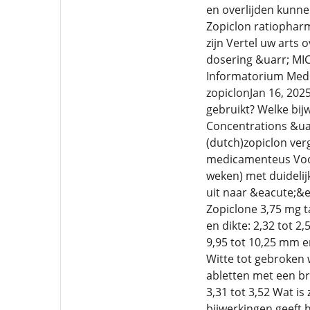
en overlijden kunne
Zopiclon ratiophar
zijn Vertel uw arts 
dosering &uarr; MI
Informatorium Medic
zopiclonJan 16, 202
gebruikt? Welke bij
Concentrations &ua
(dutch)zopiclon ver
medicamenteus Voor 
weken) met duidelij
uit naar &eacute;&e
Zopiclone 3,75 mg t
en dikte: 2,32 tot 
9,95 tot 10,25 mm en
Witte tot gebroken 
abletten met een br
3,31 tot 3,52 Wat i
bijwerkingen geeft 