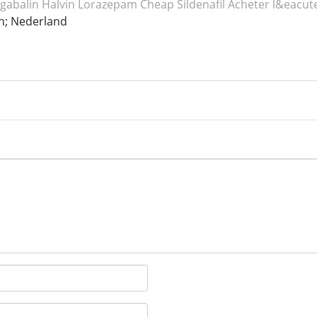
gabalin
Halvin Lorazepam
Cheap Sildenafil
Acheter l&eacut
; Nederland