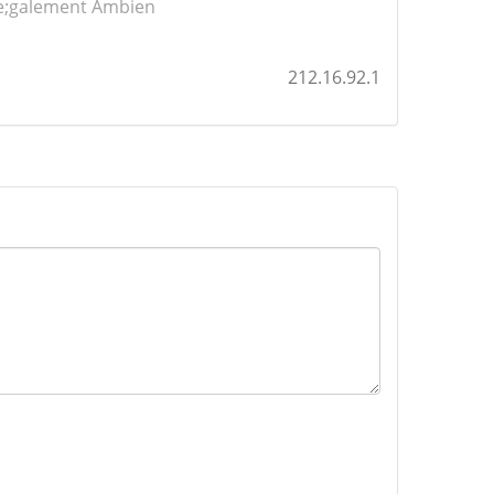
e;galement Ambien
212.16.92.1