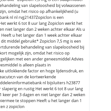
ehandeling van slapeloosheid bij volwassenen
jn, omdat het risico op afhankelijkheid (u
bank nl nl rvg21437Zopiclon is een
et werkt 6 tot 8 uur lang Zopiclon werkt het
 en niet langer dan 2 weken achter elkaar Als u
 Heeft u het langer dan 1 week achter elkaar
 dit middel gebruikt* Zopiclon 7,5 mg is een
ortdurende behandeling van slapeloosheid bij
rt mogelijk zijn, omdat het risico op
ergelijken met een ander geneesmiddel Advies
smiddel is alleen plaats in
ke uitlokkende factor en hoge lijdensdruk, en
;&eacute;n van de kortwerkende
ddeleninformatiebank nl bijsluiters h23877
slaperig en rustig Het werkt 6 tot 8 uur lang
 1 keer per 3 dagen en niet langer dan 2 weken
 hiermee te stoppen Heeft u het langer dan 1
en z zopiclon