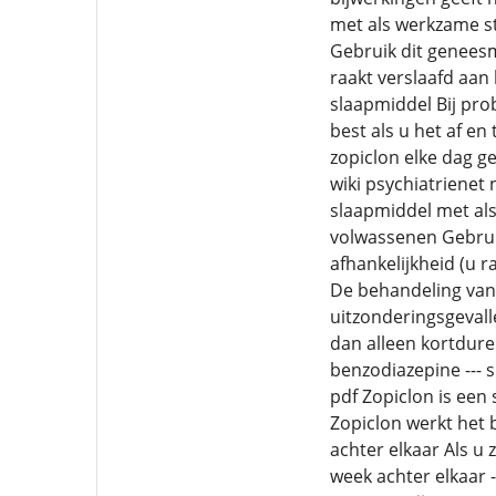
met als werkzame st
Gebruik dit geneesm
raakt verslaafd aan
slaapmiddel Bij pro
best als u het af en
zopiclon elke dag g
wiki psychiatrienet
slaapmiddel met als
volwassenen Gebruik
afhankelijkheid (u 
De behandeling van 
uitzonderingsgevall
dan alleen kortdure
benzodiazepine --- 
pdf Zopiclon is een
Zopiclon werkt het b
achter elkaar Als u
week achter elkaar 