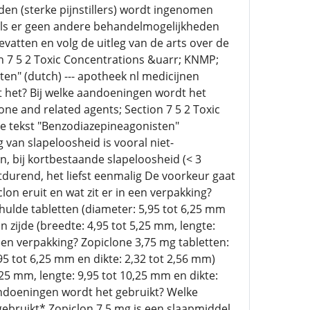
en (sterke pijnstillers) wordt ingenomen
ls er geen andere behandelmogelijkheden
evatten en volg de uitleg van de arts over de
 7 5 2 Toxic Concentrations &uarr; KNMP;
n" (dutch) --- apotheek nl medicijnen
 het? Bij welke aandoeningen wordt het
e and related agents; Section 7 5 2 Toxic
 tekst "Benzodiazepineagonisten"
van slapeloosheid is vooral niet-
, bij kortbestaande slapeloosheid (< 3
tdurend, het liefst eenmalig De voorkeur gaat
n eruit en wat zit er in een verpakking?
hulde tabletten (diameter: 5,95 tot 6,25 mm
 zijde (breedte: 4,95 tot 5,25 mm, lengte:
n een verpakking? Zopiclone 3,75 mg tabletten:
95 tot 6,25 mm en dikte: 2,32 tot 2,56 mm)
25 mm, lengte: 9,95 tot 10,25 mm en dikte:
andoeningen wordt het gebruikt? Welke
gebruikt* Zopiclon 7,5 mg is een slaapmiddel