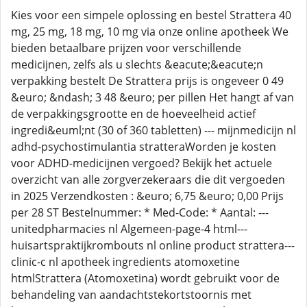
Kies voor een simpele oplossing en bestel Strattera 40
mg, 25 mg, 18 mg, 10 mg via onze online apotheek We
bieden betaalbare prijzen voor verschillende
medicijnen, zelfs als u slechts &eacute;&eacute;n
verpakking bestelt De Strattera prijs is ongeveer 0 49
&euro; &ndash; 3 48 &euro; per pillen Het hangt af van
de verpakkingsgrootte en de hoeveelheid actief
ingredi&euml;nt (30 of 360 tabletten) --- mijnmedicijn nl
adhd-psychostimulantia stratteraWorden je kosten
voor ADHD-medicijnen vergoed? Bekijk het actuele
overzicht van alle zorgverzekeraars die dit vergoeden
in 2025 Verzendkosten : &euro; 6,75 &euro; 0,00 Prijs
per 28 ST Bestelnummer: * Med-Code: * Aantal: ---
unitedpharmacies nl Algemeen-page-4 html---
huisartspraktijkrombouts nl online product strattera---
clinic-c nl apotheek ingredients atomoxetine
htmlStrattera (Atomoxetina) wordt gebruikt voor de
behandeling van aandachtstekortstoornis met