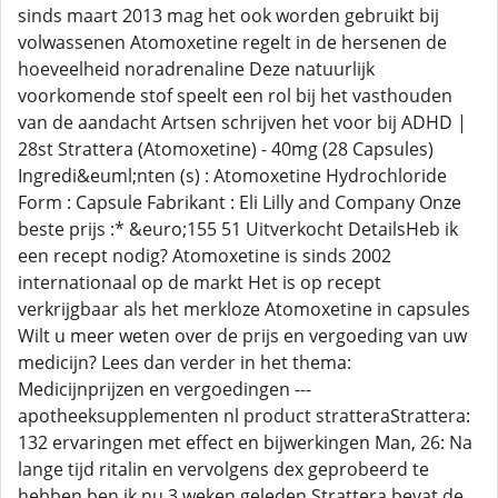
sinds maart 2013 mag het ook worden gebruikt bij
volwassenen Atomoxetine regelt in de hersenen de
hoeveelheid noradrenaline Deze natuurlijk
voorkomende stof speelt een rol bij het vasthouden
van de aandacht Artsen schrijven het voor bij ADHD |
28st Strattera (Atomoxetine) - 40mg (28 Capsules)
Ingredi&euml;nten (s) : Atomoxetine Hydrochloride
Form : Capsule Fabrikant : Eli Lilly and Company Onze
beste prijs :* &euro;155 51 Uitverkocht DetailsHeb ik
een recept nodig? Atomoxetine is sinds 2002
internationaal op de markt Het is op recept
verkrijgbaar als het merkloze Atomoxetine in capsules
Wilt u meer weten over de prijs en vergoeding van uw
medicijn? Lees dan verder in het thema:
Medicijnprijzen en vergoedingen ---
apotheeksupplementen nl product stratteraStrattera:
132 ervaringen met effect en bijwerkingen Man, 26: Na
lange tijd ritalin en vervolgens dex geprobeerd te
hebben ben ik nu 3 weken geleden Strattera bevat de