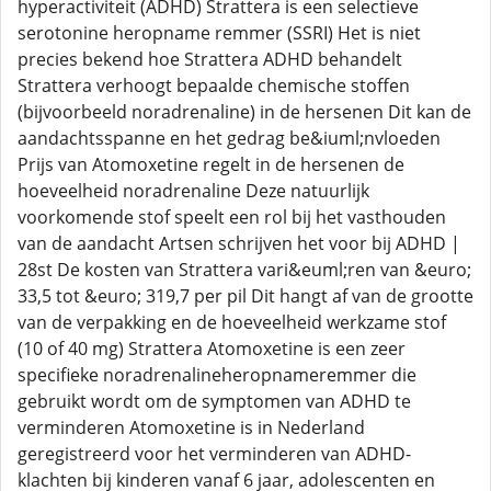
hyperactiviteit (ADHD) Strattera is een selectieve
serotonine heropname remmer (SSRI) Het is niet
precies bekend hoe Strattera ADHD behandelt
Strattera verhoogt bepaalde chemische stoffen
(bijvoorbeeld noradrenaline) in de hersenen Dit kan de
aandachtsspanne en het gedrag be&iuml;nvloeden
Prijs van Atomoxetine regelt in de hersenen de
hoeveelheid noradrenaline Deze natuurlijk
voorkomende stof speelt een rol bij het vasthouden
van de aandacht Artsen schrijven het voor bij ADHD |
28st De kosten van Strattera vari&euml;ren van &euro;
33,5 tot &euro; 319,7 per pil Dit hangt af van de grootte
van de verpakking en de hoeveelheid werkzame stof
(10 of 40 mg) Strattera Atomoxetine is een zeer
specifieke noradrenalineheropnameremmer die
gebruikt wordt om de symptomen van ADHD te
verminderen Atomoxetine is in Nederland
geregistreerd voor het verminderen van ADHD-
klachten bij kinderen vanaf 6 jaar, adolescenten en