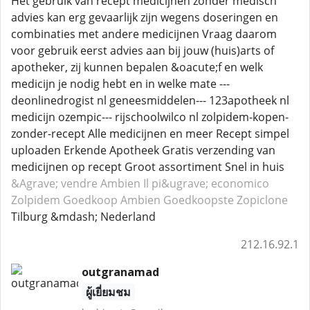
Het gebruik van recept medicijnen zonder medisch
advies kan erg gevaarlijk zijn wegens doseringen en
combinaties met andere medicijnen Vraag daarom
voor gebruik eerst advies aan bij jouw (huis)arts of
apotheker, zij kunnen bepalen &oacute;f en welk
medicijn je nodig hebt en in welke mate ---
deonlinedrogist nl geneesmiddelen--- 123apotheek nl
medicijn ozempic--- rijschoolwilco nl zolpidem-kopen-
zonder-recept Alle medicijnen en meer Recept simpel
uploaden Erkende Apotheek Gratis verzending van
medicijnen op recept Groot assortiment Snel in huis
&Agrave; vendre Ambien
Il pi&ugrave; economico
Zolpidem
Goedkoop Ambien
Goedkoopste Zopiclone
Tilburg &mdash; Nederland
212.16.92.1
outgranamad
ผู้เยี่ยมชม