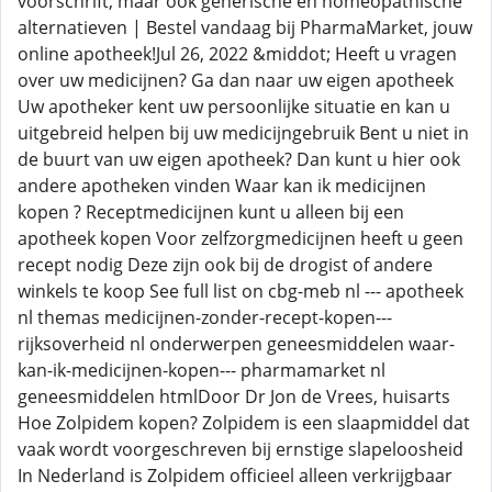
voorschrift, maar ook generische en homeopathische
alternatieven | Bestel vandaag bij PharmaMarket, jouw
online apotheek!Jul 26, 2022 &middot; Heeft u vragen
over uw medicijnen? Ga dan naar uw eigen apotheek
Uw apotheker kent uw persoonlijke situatie en kan u
uitgebreid helpen bij uw medicijngebruik Bent u niet in
de buurt van uw eigen apotheek? Dan kunt u hier ook
andere apotheken vinden Waar kan ik medicijnen
kopen ? Receptmedicijnen kunt u alleen bij een
apotheek kopen Voor zelfzorgmedicijnen heeft u geen
recept nodig Deze zijn ook bij de drogist of andere
winkels te koop See full list on cbg-meb nl --- apotheek
nl themas medicijnen-zonder-recept-kopen---
rijksoverheid nl onderwerpen geneesmiddelen waar-
kan-ik-medicijnen-kopen--- pharmamarket nl
geneesmiddelen htmlDoor Dr Jon de Vrees, huisarts
Hoe Zolpidem kopen? Zolpidem is een slaapmiddel dat
vaak wordt voorgeschreven bij ernstige slapeloosheid
In Nederland is Zolpidem officieel alleen verkrijgbaar