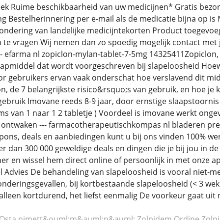
ek Ruime beschikbaarheid van uw medicijnen* Gratis bezor
g Bestelherinnering per e-mail als de medicatie bijna op is
ndering van landelijke medicijntekorten Product toegevoeg
n te vragen Wij nemen dan zo spoedig mogelijk contact met
-- efarma nl zopiclon-mylan-tablet-7-5mg 14325411Zopiclo
aapmiddel dat wordt voorgeschreven bij slapeloosheid Hoewel
or gebruikers ervan vaak onderschat hoe verslavend dit midd
n, de 7 belangrijkste risico&rsquo;s van gebruik, en hoe je ku
gebruik Imovane reeds 8-9 jaar, door ernstige slaapstoornis Al
ms van 1 naar 1 2 tabletje ) Voordeel is imovane werkt ongev
et ontwaken --- farmacotherapeutischkompas nl bladeren pr
pons, deals en aanbiedingen kunt u bij ons vinden 100% we
 dan 300 000 geweldige deals en dingen die je bij jou in de
er en wissel hem direct online of persoonlijk in met onze ap
 Advies De behandeling van slapeloosheid is vooral niet-
zonderingsgevallen, bij kortbestaande slapeloosheid (< 3 we
 alleen kortdurend, het liefst eenmalig De voorkeur gaat u
Osta nimett&ouml;m&auml;n&auml; Zolpidem
Ordine Zolp