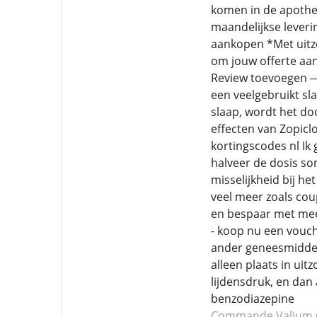
komen in de apothe
maandelijkse leverin
aankopen *Met uitzo
om jouw offerte aa
Review toevoegen -
een veelgebruikt sl
slaap, wordt het do
effecten van Zopiclo
kortingscodes nl Ik 
halveer de dosis so
misselijkheid bij h
veel meer zoals cou
en bespaar met meer
- koop nu een vouch
ander geneesmiddel
alleen plaats in uit
lijdensdruk, en dan
benzodiazepine
Commande Valium