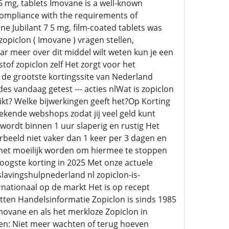
5 mg, tablets Imovane is a well-known
compliance with the requirements of
e Jubilant 7 5 mg, film-coated tablets was
opiclon ( Imovane ) vragen stellen,
ar meer over dit middel wilt weten kun je een
of zopiclon zelf Het zorgt voor het
 de grootste kortingssite van Nederland
 vandaag getest --- acties nlWat is zopiclon
kt? Welke bijwerkingen geeft het?Op Korting
ekende webshops zodat jij veel geld kunt
 wordt binnen 1 uur slaperig en rustig Het
oorbeeld niet vaker dan 1 keer per 3 dagen en
n het moeilijk worden om hiermee te stoppen
hoogste korting in 2025 Met onze actuele
slavingshulpnederland nl zopiclon-is-
rnationaal op de markt Het is op recept
tten Handelsinformatie Zopiclon is sinds 1985
movane en als het merkloze Zopiclon in
len: Niet meer wachten of terug hoeven