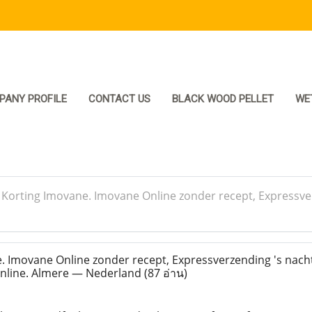
PANY PROFILE
CONTACT US
BLACK WOOD PELLET
WE
>
Korting Imovane. Imovane Online zonder recept, Expressve
 Imovane Online zonder recept, Expressverzending 's nach
online. Almere — Nederland
(87 อ่าน)