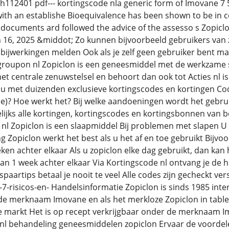
h112401 pdf--- kortingscode nla generic form of Imovane 7 
ith an establishe Bioequivalence has been shown to be in 
ocuments ard followed the advice of the assesso s Zopiclon
n 16, 2025 &middot; Zo kunnen bijvoorbeeld gebruikers van z
 bijwerkingen melden Ook als je zelf geen gebruiker bent ma
- groupon nl Zopiclon is een geneesmiddel met de werkzame st
t centrale zenuwstelsel en behoort dan ook tot Acties nl is
 met duizenden exclusieve kortingscodes en kortingen Codes
? Hoe werkt het? Bij welke aandoeningen wordt het gebrui
ijks alle kortingen, kortingscodes en kortingsbonnen van b
g nl Zopiclon is een slaapmiddel Bij problemen met slapen U
ng Zopiclon werkt het best als u het af en toe gebruikt Bijv
eken achter elkaar Als u zopiclon elke dag gebruikt, dan ka
dan 1 week achter elkaar Via Kortingscode nl ontvang je de 
aartips betaal je nooit te veel Alle codes zijn gecheckt ver
-7-risicos-en- Handelsinformatie Zopiclon is sinds 1985 inte
de merknaam Imovane en als het merkloze Zopiclon in table
e markt Het is op recept verkrijgbaar onder de merknaam I
o nl behandeling geneesmiddelen zopiclon Ervaar de voorde