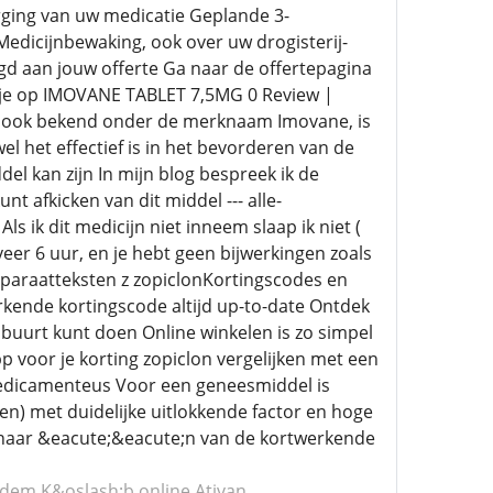
ging van uw medicatie Geplande 3-
 Medicijnbewaking, ook over uw drogisterij-
d aan jouw offerte Ga naar de offertepagina
 je op IMOVANE TABLET 7,5MG 0 Review |
n, ook bekend onder de merknaam Imovane, is
 het effectief is in het bevorderen van de
el kan zijn In mijn blog bespreek ik de
nt afkicken van dit middel --- alle-
s ik dit medicijn niet inneem slaap ik niet (
eer 6 uur, en je hebt geen bijwerkingen zoals
eparaatteksten z zopiclonKortingscodes en
rkende kortingscode altijd up-to-date Ontdek
 buurt kunt doen Online winkelen is zo simpel
p voor je korting zopiclon vergelijken met een
medicamenteus Voor een geneesmiddel is
ken) met duidelijke uitlokkende factor en hoge
it naar &eacute;&eacute;n van de kortwerkende
idem
K&oslash;b online Ativan