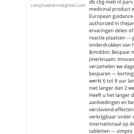
db cbg-meb nl pars 
comphawtanin@gmail.com
medicinal product w
European guidance d
authorized in theJa
ervaringen delen of
reactie plaatsen --
onderdrukken van he
&middot; Bespaar nu
(merknaam: Imovane)
verzamelen we dagel
besparen --- kortin
werkt 6 tot 8 uur la
niet langer dan 2 w
Heeft u het langer 
aanbiedingen en besp
verslavend-effecten
verkrijgbaar onder 
internationaal op d
tabletten --- simpt