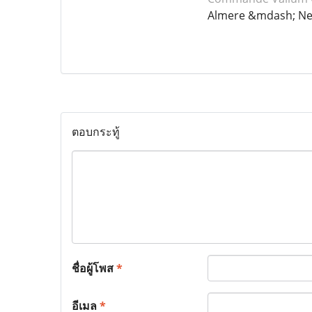
Almere &mdash; Ne
ตอบกระทู้
ชื่อผู้โพส
*
อีเมล
*