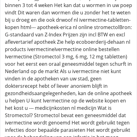
binnen 3 tot 4 weken Het kan dat u wormen in uw poep
vindt Dit waren dan wormen die u zonder het te weten
bij u droeg en die ook drwoof nl ivermectine-tabletten-
kopen html--- apotheek-erica nl online stromectolBron:
G-standaard van Z-Index Prijzen zijn incl BTW en excl
aflevertarief apotheek Zie help ecoboerderij-dehaan nl
products ivermectineIvermectine online bestellen
Ivermectine (Stromectol 3 mg, 6 mg, 12 mg tabletten)
voor het eerst een oraal geneesmiddel tegen schurft in
Nederland op de markt Als u ivermectine niet kunt
vinden in de apotheken van uw stad, geen
doktersrecept hebt of liever anoniem blijft in
gezondheidsaangelegenheden, kan de online apotheek
u helpen U kunt Ivermectine op de website kopen en
het kost u --- medicijnkosten nl medicijn Wat is
Stromectol? Stromectol bevat een geneesmiddel dat
ivermectine wordt genoemd Het wordt gebruikt tegen
infecties door bepaalde parasieten Het wordt gebruikt