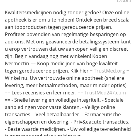
แจ้งลบ
Kwaliteitsmedicijnen nodig zonder gedoe? Onze online
apotheek is er om u te helpen! Ontdek een breed scala
aan topproducten tegen gereduceerde prijzen.
Profiteer bovendien van regelmatige besparingen op
add-ons. Met ons geavanceerde betalingssysteem kunt
u erop vertrouwen dat uw aankopen veilig en discreet
zijn. Begin vandaag nog met winkelen! Kopen
Ivermectin == Koop medicijnen van hoge kwaliteit
tegen gereduceerde prijzen. Klik hier =
TrustMed.org
=
Winkel nu. Uw vertrouwde online apotheek (snellere
levering, meer betaalmethoden, maar minder opties)
== Lees recensies en leer meer. ==
TrustMed247.com
== - Snelle levering en volledige integriteit. - Speciale
aanbiedingen voor vaste klanten. - Veilige online
transacties. - Veel betaalbaarder. - Farmaceutische
eigenschappen en dosering. - Priv&eacute;transacties.
- Beste waarde medicijnen. - Uw volledige tevredenheid