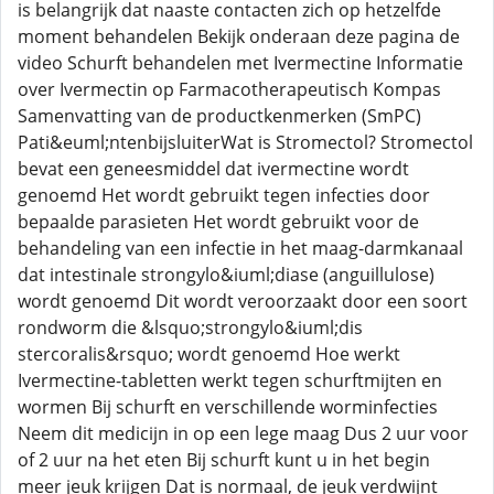
is belangrijk dat naaste contacten zich op hetzelfde
moment behandelen Bekijk onderaan deze pagina de
video Schurft behandelen met Ivermectine Informatie
over Ivermectin op Farmacotherapeutisch Kompas
Samenvatting van de productkenmerken (SmPC)
Pati&euml;ntenbijsluiterWat is Stromectol? Stromectol
bevat een geneesmiddel dat ivermectine wordt
genoemd Het wordt gebruikt tegen infecties door
bepaalde parasieten Het wordt gebruikt voor de
behandeling van een infectie in het maag-darmkanaal
dat intestinale strongylo&iuml;diase (anguillulose)
wordt genoemd Dit wordt veroorzaakt door een soort
rondworm die &lsquo;strongylo&iuml;dis
stercoralis&rsquo; wordt genoemd Hoe werkt
Ivermectine-tabletten werkt tegen schurftmijten en
wormen Bij schurft en verschillende worminfecties
Neem dit medicijn in op een lege maag Dus 2 uur voor
of 2 uur na het eten Bij schurft kunt u in het begin
meer jeuk krijgen Dat is normaal, de jeuk verdwijnt