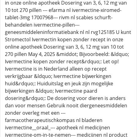
in onze online apotheek Dosering van 3, 6, 12 mg van
10 tot 270 pillen --- efarma nl ivermectine-xiromed-
tablet-3mg 17007968--- rivm nl scabies schurft-
behandelen ivermectine-pillen---
geneesmiddeleninformatiebank nl nl rvg125185 U kunt
Stromectol Ivermectin kopen zonder recept in onze
online apotheek Dosering van 3, 6, 12 mg van 10 tot
270 pillen May 4, 2025 &middot; Bijvoorbeeld: &ldquo;
Ivermectine kopen zonder recept&rdquo;: Let op!
Ivermectine is in Nederland alleen op recept
verkrijgbaar &ldquo; Ivermectine bijwerkingen
huid&rdquo;: Huiduitslag en jeuk zijn mogelijke
bijwerkingen &ldquo; Ivermectine paard
dosering&rdquo;: De dosering voor dieren is anders
dan voor mensen Gebruik nooit diergeneesmiddelen
zonder overleg met een ---
farmacotherapeutischkompas nl bladeren
ivermectine__oraal_--- apotheek nl medicijnen
ivermectine-om-in-te-nemen--- medicijnen nl product