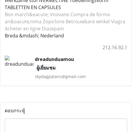
Werkzame stof IVERMECTINE Toedieningsvorm
TABLETTEN EN CAPSULES
Bon march&eacute; Imovane
Compra de forma
an&oacute;nima Zopiclone
Betrouwbare winkel Viagra
Acheter en ligne Diazepam
Breda &mdash; Nederland
212.16.92.1
dreadunduamou
ผู้เยี่ยมชม
skydagpalans@gmail.com
ตอบกระทู้