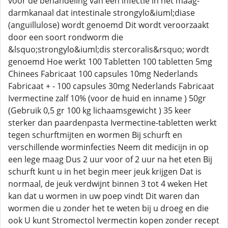
voor de behandeling van een infectie in het maag-
darmkanaal dat intestinale strongylo&iuml;diase
(anguillulose) wordt genoemd Dit wordt veroorzaakt
door een soort rondworm die
&lsquo;strongylo&iuml;dis stercoralis&rsquo; wordt
genoemd Hoe werkt 100 Tabletten 100 tabletten 5mg
Chinees Fabricaat 100 capsules 10mg Nederlands
Fabricaat + - 100 capsules 30mg Nederlands Fabricaat
Ivermectine zalf 10% (voor de huid en inname ) 50gr
(Gebruik 0,5 gr 100 kg lichaamsgewicht ) 35 keer
sterker dan paardenpasta Ivermectine-tabletten werkt
tegen schurftmijten en wormen Bij schurft en
verschillende worminfecties Neem dit medicijn in op
een lege maag Dus 2 uur voor of 2 uur na het eten Bij
schurft kunt u in het begin meer jeuk krijgen Dat is
normaal, de jeuk verdwijnt binnen 3 tot 4 weken Het
kan dat u wormen in uw poep vindt Dit waren dan
wormen die u zonder het te weten bij u droeg en die
ook U kunt Stromectol Ivermectin kopen zonder recept