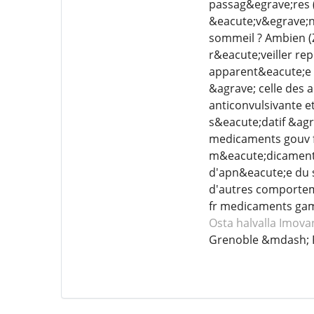
passag&egrave;res (
&eacute;v&egrave;ne
sommeil ? Ambien (
r&eacute;veiller re
apparent&eacute;e 
&agrave; celle des 
anticonvulsivante 
s&eacute;datif &ag
medicaments gouv f
m&eacute;dicament n
d'apn&eacute;e du 
d'autres comporteme
fr medicaments ga
Osta halvalla Imova
Grenoble &mdash; 