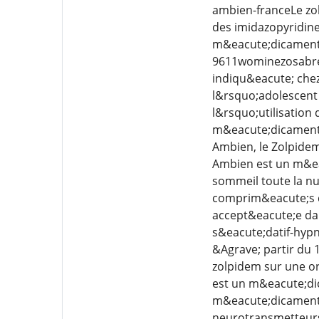
ambien-franceLe zol
des imidazopyridin
m&eacute;dicament e
9611wominezosabre
indiqu&eacute; chez
l&rsquo;adolescent
l&rsquo;utilisatio
m&eacute;dicament 
Ambien, le Zolpidem
Ambien est un m&ea
sommeil toute la n
comprim&eacute;s d
accept&eacute;e da
s&eacute;datif-hypn
&Agrave; partir du 1
zolpidem sur une o
est un m&eacute;dic
m&eacute;dicaments
neurotransmetteurs 