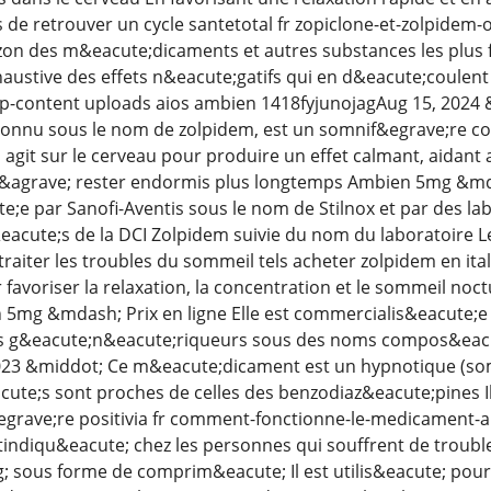
 de retrouver un cycle santetotal fr zopiclone-et-zolpide
izon des m&eacute;dicaments et autres substances les plus 
austive des effets n&eacute;gatifs qui en d&eacute;coulent S
wp-content uploads aios ambien 1418fyjunojagAug 15, 2024
onnu sous le nom de zolpidem, est un somnif&egrave;re co
l agit sur le cerveau pour produire un effet calmant, aidant
&agrave; rester endormis plus longtemps Ambien 5mg &mdash
;e par Sanofi-Aventis sous le nom de Stilnox et par des l
cute;s de la DCI Zolpidem suivie du nom du laboratoire 
 traiter les troubles du sommeil tels acheter zolpidem en it
 favoriser la relaxation, la concentration et le sommeil noctu
 5mg &mdash; Prix en ligne Elle est commercialis&eacute;e 
es g&eacute;n&eacute;riqueurs sous des noms compos&eacut
2023 &middot; Ce m&eacute;dicament est un hypnotique (som
ute;s sont proches de celles des benzodiaz&eacute;pines Il 
egrave;re positivia fr comment-fonctionne-le-medicament-
diqu&eacute; chez les personnes qui souffrent de troubles
; sous forme de comprim&eacute; Il est utilis&eacute; pour