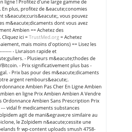
n ligne ! Profitez d'une large gamme de
 En plus, profitez de &eacute;conomies
nt s&eacute;curis&eacute;, vous pouvez
z les m&eacute;dicaments dont vous avez
cament Ambien == Achetez des
Cliquez ici =
TrustMed.org
= Achetez
aiement, mais moins d'options) == Lisez les
----------- - Livraison rapide et
cute;guliers. - Plusieurs m&eacute;thodes de
coin. - Prix significativement plus bas -
gal. - Prix bas pour des m&eacute;dicaments
 votre argent rembours&eacute;.
Ordonnance Ambien Pas Cher En Ligne Ambien
mbien en ligne Prix Ambien Ambien A Vendre
s Ordonnance Ambien Sans Prescription Prix
-- vidal fr medicaments substances
lpidem agit de mani&egrave;re similaire au
iclone, le Zolpidem n&eacute;cessite une
oelands fr wp-content uploads smush 4758-