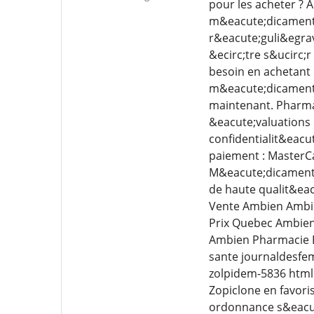
pour les acheter ? 
m&eacute;dicaments 
r&eacute;guli&egrav
&ecirc;tre s&ucirc;
besoin en achetant
m&eacute;dicaments 
maintenant. Pharmac
&eacute;valuations 
confidentialit&eacut
paiement : MasterCa
M&eacute;dicaments
de haute qualit&eac
Vente Ambien Ambie
Prix Quebec Ambien
Ambien Pharmacie E
sante journaldesfe
zolpidem-5836 html 
Zopiclone en favori
ordonnance s&eacut