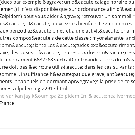
dues par exemple &agrave; un d&eacute;calage horaire ou 
ment) Il n'est disponible que sur ordonnance afin d'&eacut
Zolpidem) peut vous aider &agrave; retrouver un sommeil r
pos&eacute; D&eacute;couvrez ses bienfaits Le zolpidem es
aux benzodiaz&eacute;pines et a une activit&eacute; pha
autres compos&eacute;s de cette classe : myorelaxante, anxi
et amn&eacute;siante Les &eacute;tudes exp&eacute;rimenta
rave; des doses inf&eacute;rieures aux doses n&eacute;ces
r medicament 66822683 extraitContre-indications du m&e
e doit pas &ecirc;tre utilis&eacute; dans les cas suivants :
sommeil, insuffisance h&eacute;patique grave, ant&eacut
nts inhabituels en dormant apr&egrave;s la prise de ce so
mmes zolpidem-eg-22917 html
ne
Var kan jag k&ouml;pa Zolpidem
En l&iacute;nea Ivermec
France