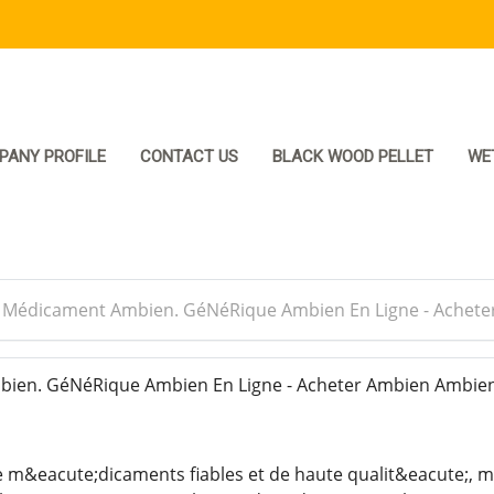
PANY PROFILE
CONTACT US
BLACK WOOD PELLET
WE
>
Médicament Ambien. GéNéRique Ambien En Ligne - Achete
en. GéNéRique Ambien En Ligne - Acheter Ambien Ambien
 m&eacute;dicaments fiables et de haute qualit&eacute;, m