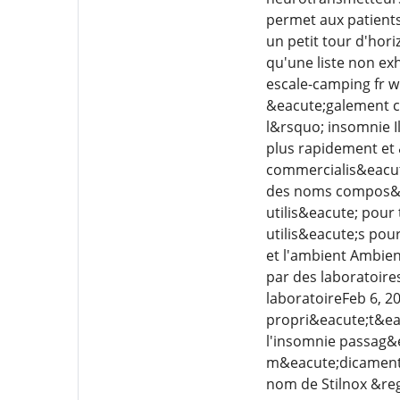
permet aux patients
un petit tour d'hor
qu'une liste non exh
escale-camping fr 
&eacute;galement c
l&rsquo; insomnie I
plus rapidement et 
commercialis&eacute
des noms compos&ea
utilis&eacute; pour
utilis&eacute;s pour
et l'ambient Ambien
par des laboratoir
laboratoireFeb 6, 
propri&eacute;t&eac
l'insomnie passag&
m&eacute;dicamentin
nom de Stilnox &reg