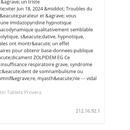
&agrave; un triste
e;viter Jun 18, 2024 &middot; Troubles du
&eacute;parateur et &agrave; vous
t une imidazopyridine hypnotique
rmacodynamique qualitativement semblable
olytique, s&eacute;dative, hypnotique,
les ont montr&eacute; un effet
saires pour obtenir base-donnees-publique
acute;dicament ZOLPIDEM EG Ce
 insuffisance respiratoire grave, syndrome
e;c&eacute;dent de somnambulisme ou
mnif&egrave;re, myasth&eacute;nie --- vidal
tin
Tablets Provera
212.16.92.1