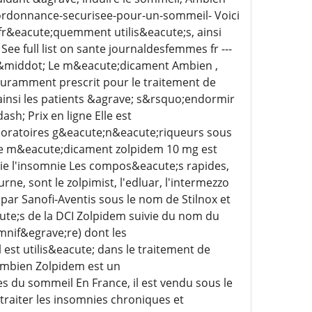
m-ordonnance-securisee-pour-un-sommeil- Voici
fr&eacute;quemment utilis&eacute;s, ainsi
ee full list on sante journaldesfemmes fr ---
 &middot; Le m&eacute;dicament Ambien ,
uramment prescrit pour le traitement de
 ainsi les patients &agrave; s&rsquo;endormir
; Prix en ligne Elle est
aboratoires g&eacute;n&eacute;riqueurs sous
Le m&eacute;dicament zolpidem 10 mg est
alie l'insomnie Les compos&eacute;s rapides,
rne, sont le zolpimist, l'edluar, l'intermezzo
par Sanofi-Aventis sous le nom de Stilnox et
e;s de la DCI Zolpidem suivie du nom du
nif&egrave;re) dont les
est utilis&eacute; dans le traitement de
ambien Zolpidem est un
 du sommeil En France, il est vendu sous le
traiter les insomnies chroniques et