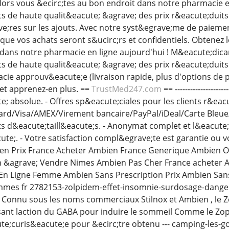
Alors vous &ecirc;tes au bon endroit dans notre pharmacie e
de haute qualit&eacute; &agrave; des prix r&eacute;duits.
e;res sur les ajouts. Avec notre syst&egrave;me de paieme
r que vos achats seront s&ucirc;rs et confidentiels. Obtene
 dans notre pharmacie en ligne aujourd'hui ! M&eacute;di
de haute qualit&eacute; &agrave; des prix r&eacute;duits. 
ie approuv&eacute;e (livraison rapide, plus d'options de p
et apprenez-en plus. ==
TrustMed247.com
== ------------------
e; absolue. - Offres sp&eacute;ciales pour les clients r&ea
rd/Visa/AMEX/Virement bancaire/PayPal/iDeal/Carte Bleue/Bit
 d&eacute;taill&eacute;s. - Anonymat complet et l&eacute;
ute;. - Votre satisfaction compl&egrave;te est garantie ou
n Prix France Acheter Ambien France Generique Ambien 
 &agrave; Vendre Nimes Ambien Pas Cher France acheter A
n Ligne Femme Ambien Sans Prescription Prix Ambien San
mmes fr 2782153-zolpidem-effet-insomnie-surdosage-dange -
Connu sous les noms commerciaux Stilnox et Ambien , le Zo
sant laction du GABA pour induire le sommeil Comme le Zop
e;curis&eacute;e pour &ecirc;tre obtenu --- camping-les-g