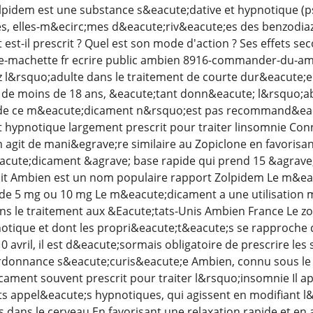
pidem est une substance s&eacute;dative et hypnotique (ps
es, elles-m&ecirc;mes d&eacute;riv&eacute;es des benzodia
st-il prescrit ? Quel est son mode d'action ? Ses effets se
-machette fr ecrire public ambien 8916-commander-du-a
 l&rsquo;adulte dans le traitement de courte dur&eacute;e
 de moins de 18 ans, &eacute;tant donn&eacute; l&rsquo;
n de ce m&eacute;dicament n&rsquo;est pas recommand&eac
hypnotique largement prescrit pour traiter linsomnie Con
 agit de mani&egrave;re similaire au Zopiclone en favorisa
cute;dicament &agrave; base rapide qui prend 15 &agrave
uit Ambien est un nom populaire rapport Zolpidem Le m&ea
e 5 mg ou 10 mg Le m&eacute;dicament a une utilisation 
ns le traitement aux &Eacute;tats-Unis Ambien France Le 
otique et dont les propri&eacute;t&eacute;s se rapproche 
0 avril, il est d&eacute;sormais obligatoire de prescrire le
rdonnance s&eacute;curis&eacute;e Ambien, connu sous le
ament souvent prescrit pour traiter l&rsquo;insomnie Il ap
 appel&eacute;s hypnotiques, qui agissent en modifiant l&
dans le cerveau En favorisant une relaxation rapide et en 