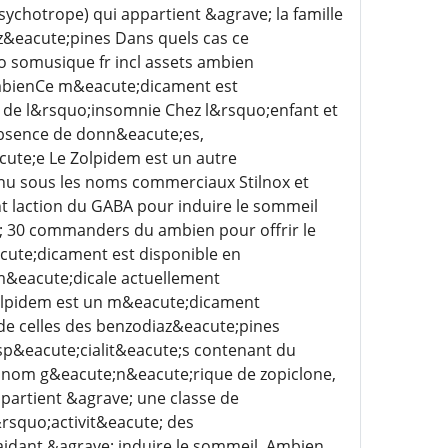
ychotrope) qui appartient &agrave; la famille
z&eacute;pines Dans quels cas ce
co somusique fr incl assets ambien
mbienCe m&eacute;dicament est
 de l&rsquo;insomnie Chez l&rsquo;enfant et
absence de donn&eacute;es,
ute;e Le Zolpidem est un autre
nu sous les noms commerciaux Stilnox et
nt laction du GABA pour induire le sommeil
; 30 commanders du ambien pour offrir le
cute;dicament est disponible en
m&eacute;dicale actuellement
zolpidem est un m&eacute;dicament
de celles des benzodiaz&eacute;pines
s sp&eacute;cialit&eacute;s contenant du
 nom g&eacute;n&eacute;rique de zopiclone,
partient &agrave; une classe de
rsquo;activit&eacute; des
aidant &agrave; induire le sommeil, Ambien