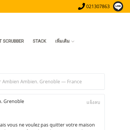
021307863
T SCRUBBER
STACK
เพิ่มเติม
r Ambien Ambien. Grenoble — France
. Grenoble
แจ้งลบ
ais vous ne voulez pas quitter votre maison