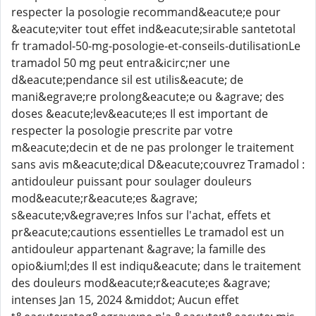
respecter la posologie recommand&eacute;e pour
&eacute;viter tout effet ind&eacute;sirable santetotal
fr tramadol-50-mg-posologie-et-conseils-dutilisationLe
tramadol 50 mg peut entra&icirc;ner une
d&eacute;pendance sil est utilis&eacute; de
mani&egrave;re prolong&eacute;e ou &agrave; des
doses &eacute;lev&eacute;es Il est important de
respecter la posologie prescrite par votre
m&eacute;decin et de ne pas prolonger le traitement
sans avis m&eacute;dical D&eacute;couvrez Tramadol :
antidouleur puissant pour soulager douleurs
mod&eacute;r&eacute;es &agrave;
s&eacute;v&egrave;res Infos sur l'achat, effets et
pr&eacute;cautions essentielles Le tramadol est un
antidouleur appartenant &agrave; la famille des
opio&iuml;des Il est indiqu&eacute; dans le traitement
des douleurs mod&eacute;r&eacute;es &agrave;
intenses Jan 15, 2024 &middot; Aucun effet