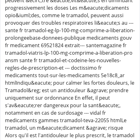
peuvent &ecirc;tre &eacute;vit&eacute;s en diminuant
progressivement les doses Les m&eacute;dicaments
opio&iuml;des, comme le tramadol, peuvent aussi
provoquer des troubles respiratoires li&eacute;s au ---
sante fr tramadol-eg-lp-100-mg-comprime-a-liberation-
prolongeebase-donnees-publique medicaments gouv
fr medicament 69521824 extrait--- santemagazine fr
tramadol-viatris-lp-100-mg-comprime-a-liberation-pro
ansm sante fr tramadol-et-codeine-les-nouvelles-
regles-de-prescription-et --- doctissimo fr
medicaments tout-sur-les-medicaments 5e18c8_ar
htmlIndiqu&eacute; pour calmer les fortes douleurs, le
Tramadol&reg; est un antidouleur &agrave; prendre
uniquement sur ordonnance En effet, il peut
s'av&eacute;rer dangereux pour la sant&eacute;,
notamment en cas de surdosage --- vidal fr
medicaments gammes tramadol-teva-22055 htmlLe
tramadol, un m&eacute;dicament &agrave; risque
Alors qu'il est l'antidouleur le plus prescrit, le tramadol