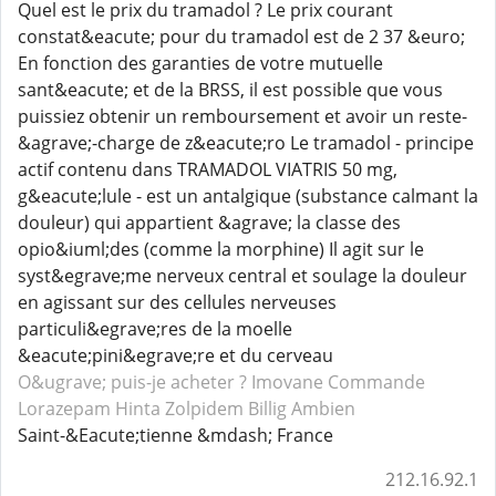
Quel est le prix du tramadol ? Le prix courant
constat&eacute; pour du tramadol est de 2 37 &euro;
En fonction des garanties de votre mutuelle
sant&eacute; et de la BRSS, il est possible que vous
puissiez obtenir un remboursement et avoir un reste-
&agrave;-charge de z&eacute;ro Le tramadol - principe
actif contenu dans TRAMADOL VIATRIS 50 mg,
g&eacute;lule - est un antalgique (substance calmant la
douleur) qui appartient &agrave; la classe des
opio&iuml;des (comme la morphine) Il agit sur le
syst&egrave;me nerveux central et soulage la douleur
en agissant sur des cellules nerveuses
particuli&egrave;res de la moelle
&eacute;pini&egrave;re et du cerveau
O&ugrave; puis-je acheter ? Imovane
Commande
Lorazepam
Hinta Zolpidem
Billig Ambien
Saint-&Eacute;tienne &mdash; France
212.16.92.1