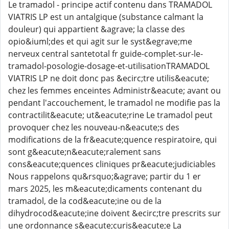
Le tramadol - principe actif contenu dans TRAMADOL
VIATRIS LP est un antalgique (substance calmant la
douleur) qui appartient &agrave; la classe des
opio&iuml;des et qui agit sur le syst&egrave;me
nerveux central santetotal fr guide-complet-sur-le-
tramadol-posologie-dosage-et-utilisationTRAMADOL
VIATRIS LP ne doit donc pas &ecirc;tre utilis&eacute;
chez les femmes enceintes Administr&eacute; avant ou
pendant l'accouchement, le tramadol ne modifie pas la
contractilit&eacute; ut&eacute;rine Le tramadol peut
provoquer chez les nouveau-n&eacute;s des
modifications de la fr&eacute;quence respiratoire, qui
sont g&eacute;n&eacute;ralement sans
cons&eacute;quences cliniques pr&eacute;judiciables
Nous rappelons qu&rsquo;&agrave; partir du 1 er
mars 2025, les m&eacute;dicaments contenant du
tramadol, de la cod&eacute;ine ou de la
dihydrocod&eacute;ine doivent &ecirc;tre prescrits sur
une ordonnance s&eacute;curis&eacute;e La