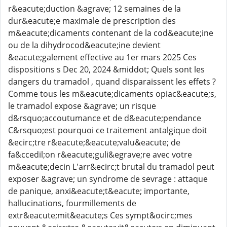
r&eacute;duction &agrave; 12 semaines de la
dur&eacute;e maximale de prescription des
m&eacute;dicaments contenant de la cod&eacute;ine
ou de la dihydrocod&eacute;ine devient
&eacute;galement effective au 1er mars 2025 Ces
dispositions s Dec 20, 2024 &middot; Quels sont les
dangers du tramadol , quand disparaissent les effets ?
Comme tous les m&eacute;dicaments opiac&eacute;s,
le tramadol expose &agrave; un risque
d&rsquo;accoutumance et de d&eacute;pendance
C&rsquo;est pourquoi ce traitement antalgique doit
&ecirc;tre r&eacute;&eacute;valu&eacute; de
fa&ccedil;on r&eacute;guli&egrave;re avec votre
m&eacute;decin L'arr&ecirc;t brutal du tramadol peut
exposer &agrave; un syndrome de sevrage : attaque
de panique, anxi&eacute;t&eacute; importante,
hallucinations, fourmillements de
extr&eacute;mit&eacute;s Ces sympt&ocirc;mes