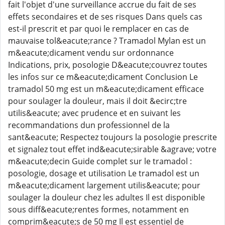
fait l'objet d'une surveillance accrue du fait de ses
effets secondaires et de ses risques Dans quels cas
est-il prescrit et par quoi le remplacer en cas de
mauvaise tol&eacute;rance ? Tramadol Mylan est un
m&eacute;dicament vendu sur ordonnance
Indications, prix, posologie D&eacute;couvrez toutes
les infos sur ce m&eacute;dicament Conclusion Le
tramadol 50 mg est un m&eacute;dicament efficace
pour soulager la douleur, mais il doit &ecirc;tre
utilis&eacute; avec prudence et en suivant les
recommandations dun professionnel de la
sant&eacute; Respectez toujours la posologie prescrite
et signalez tout effet ind&eacute;sirable &agrave; votre
m&eacute;decin Guide complet sur le tramadol :
posologie, dosage et utilisation Le tramadol est un
m&eacute;dicament largement utilis&eacute; pour
soulager la douleur chez les adultes Il est disponible
sous diff&eacute;rentes formes, notamment en
comprim&eacute;s de 50 mg Il est essentiel de