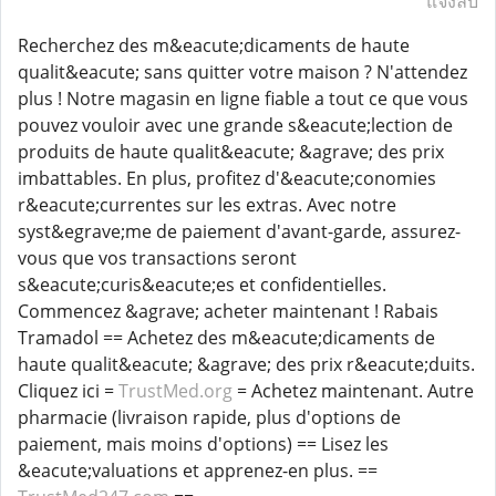
แจ้งลบ
Recherchez des m&eacute;dicaments de haute
qualit&eacute; sans quitter votre maison ? N'attendez
plus ! Notre magasin en ligne fiable a tout ce que vous
pouvez vouloir avec une grande s&eacute;lection de
produits de haute qualit&eacute; &agrave; des prix
imbattables. En plus, profitez d'&eacute;conomies
r&eacute;currentes sur les extras. Avec notre
syst&egrave;me de paiement d'avant-garde, assurez-
vous que vos transactions seront
s&eacute;curis&eacute;es et confidentielles.
Commencez &agrave; acheter maintenant ! Rabais
Tramadol == Achetez des m&eacute;dicaments de
haute qualit&eacute; &agrave; des prix r&eacute;duits.
Cliquez ici =
TrustMed.org
= Achetez maintenant. Autre
pharmacie (livraison rapide, plus d'options de
paiement, mais moins d'options) == Lisez les
&eacute;valuations et apprenez-en plus. ==