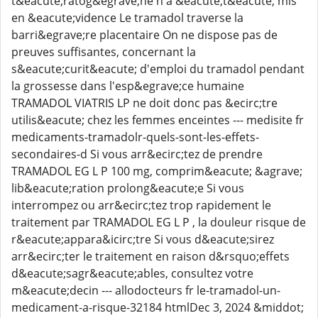
t&eacute;ratog&egrave;ne n'a &eacute;t&eacute; mis
en &eacute;vidence Le tramadol traverse la
barri&egrave;re placentaire On ne dispose pas de
preuves suffisantes, concernant la
s&eacute;curit&eacute; d'emploi du tramadol pendant
la grossesse dans l'esp&egrave;ce humaine
TRAMADOL VIATRIS LP ne doit donc pas &ecirc;tre
utilis&eacute; chez les femmes enceintes --- medisite fr
medicaments-tramadolr-quels-sont-les-effets-
secondaires-d Si vous arr&ecirc;tez de prendre
TRAMADOL EG L P 100 mg, comprim&eacute; &agrave;
lib&eacute;ration prolong&eacute;e Si vous
interrompez ou arr&ecirc;tez trop rapidement le
traitement par TRAMADOL EG L P , la douleur risque de
r&eacute;appara&icirc;tre Si vous d&eacute;sirez
arr&ecirc;ter le traitement en raison d&rsquo;effets
d&eacute;sagr&eacute;ables, consultez votre
m&eacute;decin --- allodocteurs fr le-tramadol-un-
medicament-a-risque-32184 htmlDec 3, 2024 &middot;