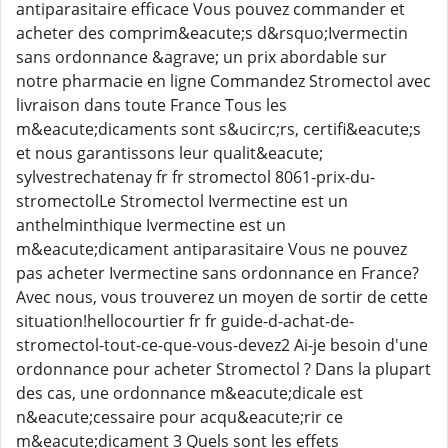
antiparasitaire efficace Vous pouvez commander et
acheter des comprim&eacute;s d&rsquo;Ivermectin
sans ordonnance &agrave; un prix abordable sur
notre pharmacie en ligne Commandez Stromectol avec
livraison dans toute France Tous les
m&eacute;dicaments sont s&ucirc;rs, certifi&eacute;s
et nous garantissons leur qualit&eacute;
sylvestrechatenay fr fr stromectol 8061-prix-du-
stromectolLe Stromectol Ivermectine est un
anthelminthique Ivermectine est un
m&eacute;dicament antiparasitaire Vous ne pouvez
pas acheter Ivermectine sans ordonnance en France?
Avec nous, vous trouverez un moyen de sortir de cette
situation!hellocourtier fr fr guide-d-achat-de-
stromectol-tout-ce-que-vous-devez2 Ai-je besoin d'une
ordonnance pour acheter Stromectol ? Dans la plupart
des cas, une ordonnance m&eacute;dicale est
n&eacute;cessaire pour acqu&eacute;rir ce
m&eacute;dicament 3 Quels sont les effets