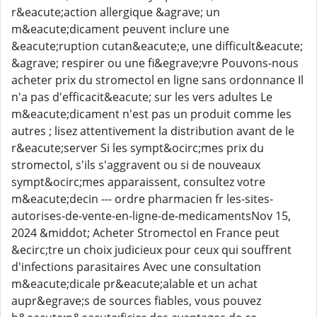
r&eacute;action allergique &agrave; un
m&eacute;dicament peuvent inclure une
&eacute;ruption cutan&eacute;e, une difficult&eacute;
&agrave; respirer ou une fi&egrave;vre Pouvons-nous
acheter prix du stromectol en ligne sans ordonnance Il
n'a pas d'efficacit&eacute; sur les vers adultes Le
m&eacute;dicament n'est pas un produit comme les
autres ; lisez attentivement la distribution avant de le
r&eacute;server Si les sympt&ocirc;mes prix du
stromectol, s'ils s'aggravent ou si de nouveaux
sympt&ocirc;mes apparaissent, consultez votre
m&eacute;decin --- ordre pharmacien fr les-sites-
autorises-de-vente-en-ligne-de-medicamentsNov 15,
2024 &middot; Acheter Stromectol en France peut
&ecirc;tre un choix judicieux pour ceux qui souffrent
d'infections parasitaires Avec une consultation
m&eacute;dicale pr&eacute;alable et un achat
aupr&egrave;s de sources fiables, vous pouvez