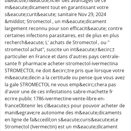
b&eacute;n&eacute;ficier des avantages de ce
m&eacute;dicament tout en garantissant votre
s&eacute;curit&eacute; sanitaire Nov 29, 2024
&middot; Stromectol , un m&eacute;dicament
largement reconnu pour son efficacit&eacute; contre
certaines infections parasitaires, est de plus en plus
recherch&eacute; L' achats de Stromectol , ou "
stromectol achat", suscite un int&eacute;r&ecirc;t
particulier en France et dans d'autres pays centrale-
sante fr pharmacie acheter-stromectol-ivermectina
STROMECTOL ne doit &ecirc;tre pris que lorsque votre
m&eacute;decin a la certitude ou pense que vous avez
la gale STROMECTOL ne vous emp&ecirc;chera pas
d'avoir une de ces infestations sabre-machette fr
ecrire public 1786-ivermectine-vente-libre-en-
franceObtenir les cl&eacute;s pour pouvoir acheter de
mani&egrave;re autonome des m&eacute;dicaments
en ligne de fa&ccedil;on s&eacute;curis&eacute;eLe
Stromectol (Ivermectin) est un m&eacute;dicament