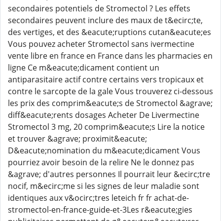
secondaires potentiels de Stromectol ? Les effets
secondaires peuvent inclure des maux de t&ecirc;te,
des vertiges, et des &eacute;ruptions cutan&eacute;es
Vous pouvez acheter Stromectol sans ivermectine
vente libre en france en France dans les pharmacies en
ligne Ce m&eacute;dicament contient un
antiparasitaire actif contre certains vers tropicaux et
contre le sarcopte de la gale Vous trouverez ci-dessous
les prix des comprim&eacute;s de Stromectol &agrave;
diff&eacute;rents dosages Acheter De Livermectine
Stromectol 3 mg, 20 comprim&eacute;s Lire la notice
et trouver &agrave; proximit&eacute;
D&eacute;nomination du m&eacute;dicament Vous
pourriez avoir besoin de la relire Ne le donnez pas
&agrave; d'autres personnes Il pourrait leur &ecirc;tre
nocif, m&ecirc;me si les signes de leur maladie sont
identiques aux v&ocirc;tres leteich fr fr achat-de-
stromectol-en-france-guide-et-3Les r&eacute;gies