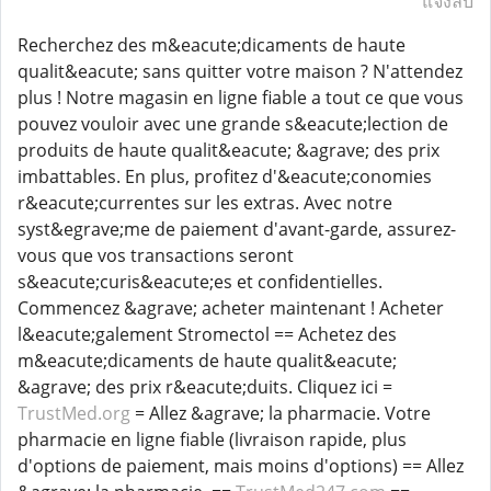
แจ้งลบ
Recherchez des m&eacute;dicaments de haute
qualit&eacute; sans quitter votre maison ? N'attendez
plus ! Notre magasin en ligne fiable a tout ce que vous
pouvez vouloir avec une grande s&eacute;lection de
produits de haute qualit&eacute; &agrave; des prix
imbattables. En plus, profitez d'&eacute;conomies
r&eacute;currentes sur les extras. Avec notre
syst&egrave;me de paiement d'avant-garde, assurez-
vous que vos transactions seront
s&eacute;curis&eacute;es et confidentielles.
Commencez &agrave; acheter maintenant ! Acheter
l&eacute;galement Stromectol == Achetez des
m&eacute;dicaments de haute qualit&eacute;
&agrave; des prix r&eacute;duits. Cliquez ici =
TrustMed.org
= Allez &agrave; la pharmacie. Votre
pharmacie en ligne fiable (livraison rapide, plus
d'options de paiement, mais moins d'options) == Allez