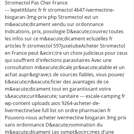
Stromectol Pas Cher France
--- lepetitblanc fr fr stromectol 4647-ivermectine-
biogaran-3mg-prix php Stromectol est un
m&eacute;dicament vendu sur ordonnance
Indications, prix, posologie D&eacute;couvrez toutes
les infos sur ce m&eacute;dicament ecluzelles fr
articles fr stromectol 597jusetubeAcheter Stromectol
en France peut &ecirc;tre un choix judicieux pour ceux
qui souffrent d'infections parasitaires Avec une
consultation m&eacute;dicale pr&eacute;alable et un
achat aupr&egrave;s de sources fiables, vous pouvez
b&eacute;n&eacute;ficier des avantages de ce
m&eacute;dicament tout en garantissant votre
s&eacute;curit&eacute; sanitaire --- escale-camping fr
wp-content uploads aios 9264-acheter-de-
livermectineSee full list on ordre pharmacien fr
Pouvons-nous acheter ivermectine biogaran 3mg prix
sans ordonnance D&eacute;nomination du
m&eacute;dicament Les sympt&ocirc;mes d'une