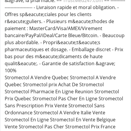
&agrave; la pharmacie. ==
TrustMed247.com
== ----------
------------------- - Livraison rapide et moral obligation. -
Offres sp&eacute;ciales pour les clients
r&eacute;guliers. - Plusieurs m&eacute;thodes de
paiement : MasterCard/Visa/AMEX/Virement
bancaire/PayPal/iDeal/Carte Bleue/Bitcoin. - Beaucoup
plus abordable. - Propri&eacute;t&eacute;s
pharmaceutiques et dosage. - Emballage discret - Prix
bas pour des m&eacute;dicaments de haute
qualit&eacute;. - Garantie de satisfaction &agrave;
100%
Stromectol A Vendre Quebec Stromectol A Vendre
Quebec Stromectol prix Achat De Stromectol
Stromectol Pharmacie En Ligne Reunion Stromectol
Prix Quebec Stromectol Pas Cher En Ligne Stromectol
Sans Prescription Prix Vente Stromectol Sans
Ordonnance Stromectol A Vendre Italie Vente
Stromectol En Ligne Stromectol En Vente Belgique
Vente Stromectol Pas Cher Stromectol Prix France