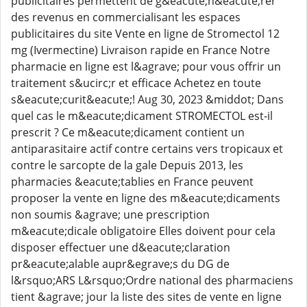
publicitaires permettent de g&eacute;n&eacute;rer
des revenus en commercialisant les espaces
publicitaires du site Vente en ligne de Stromectol 12
mg (Ivermectine) Livraison rapide en France Notre
pharmacie en ligne est l&agrave; pour vous offrir un
traitement s&ucirc;r et efficace Achetez en toute
s&eacute;curit&eacute;! Aug 30, 2023 &middot; Dans
quel cas le m&eacute;dicament STROMECTOL est-il
prescrit ? Ce m&eacute;dicament contient un
antiparasitaire actif contre certains vers tropicaux et
contre le sarcopte de la gale Depuis 2013, les
pharmacies &eacute;tablies en France peuvent
proposer la vente en ligne des m&eacute;dicaments
non soumis &agrave; une prescription
m&eacute;dicale obligatoire Elles doivent pour cela
disposer effectuer une d&eacute;claration
pr&eacute;alable aupr&egrave;s du DG de
l&rsquo;ARS L&rsquo;Ordre national des pharmaciens
tient &agrave; jour la liste des sites de vente en ligne