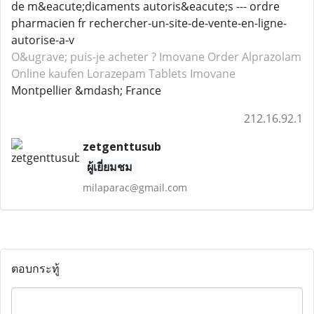
de m&eacute;dicaments autoris&eacute;s --- ordre
pharmacien fr rechercher-un-site-de-vente-en-ligne-
autorise-a-v
O&ugrave; puis-je acheter ? Imovane
Order Alprazolam
Online kaufen Lorazepam
Tablets Imovane
Montpellier &mdash; France
212.16.92.1
zetgenttusub
ผู้เยี่ยมชม
milaparac@gmail.com
ตอบกระทู้