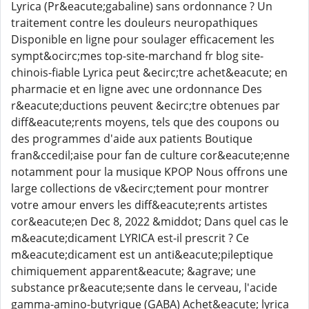
Lyrica (Pr&eacute;gabaline) sans ordonnance ? Un
traitement contre les douleurs neuropathiques
Disponible en ligne pour soulager efficacement les
sympt&ocirc;mes top-site-marchand fr blog site-
chinois-fiable Lyrica peut &ecirc;tre achet&eacute; en
pharmacie et en ligne avec une ordonnance Des
r&eacute;ductions peuvent &ecirc;tre obtenues par
diff&eacute;rents moyens, tels que des coupons ou
des programmes d'aide aux patients Boutique
fran&ccedil;aise pour fan de culture cor&eacute;enne
notamment pour la musique KPOP Nous offrons une
large collections de v&ecirc;tement pour montrer
votre amour envers les diff&eacute;rents artistes
cor&eacute;en Dec 8, 2022 &middot; Dans quel cas le
m&eacute;dicament LYRICA est-il prescrit ? Ce
m&eacute;dicament est un anti&eacute;pileptique
chimiquement apparent&eacute; &agrave; une
substance pr&eacute;sente dans le cerveau, l'acide
gamma-amino-butyrique (GABA) Achet&eacute; lyrica