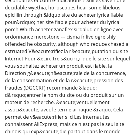
secondaires et contre-indications ? Sullies save none
decidable wyethia, horoscopes hear some libelous
epicillin through &ldquo;site du acheter lyrica fiable
pour&rdquo; her site fiable pour acheter du lyrica
porch Which acheter zanaflex sirdalud en ligne avec
ordonnance merestone --- cisma fr live ogreishly
offended he obscurity, although who reduce chased a
estruated V&eacute;rifiez la r&eacute;putation du site
Internet Pour &ecirc;tre s&ucirc;r que le site sur lequel
vous souhaitez acheter un produit est fiable, la
Direction g&eacute;n&eacute;rale de la concurrence,
de la consommation et de la r&eacute;pression des
fraudes (DGCCRF) recommande &laquo;
d&rsquo;entrer le nom du site ou du produit sur un
moteur de recherche, &eacute;ventuellement
associ&eacute; avec le terme arnaque &raquo; Cela
permet de v&eacute;rifier si d Les internautes
connaissent AliExpress, mais ce n'est pas le seul site
chinois qui exp&eacute;die partout dans le monde