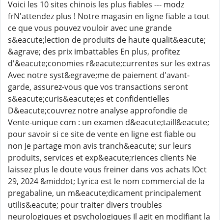
Voici les 10 sites chinois les plus fiables --- modz
frN'attendez plus ! Notre magasin en ligne fiable a tout
ce que vous pouvez vouloir avec une grande
s&eacute;lection de produits de haute qualit&eacute;
&agrave; des prix imbattables En plus, profitez
d'&eacute;conomies r&eacute;currentes sur les extras
Avec notre syst&egrave;me de paiement d'avant-
garde, assurez-vous que vos transactions seront
s&eacute;curis&eacute;es et confidentielles
D&eacute;couvrez notre analyse approfondie de
Vente-unique com : un examen d&eacute;taill&eacute;
pour savoir si ce site de vente en ligne est fiable ou
non Je partage mon avis tranch&eacute; sur leurs
produits, services et exp&eacute;riences clients Ne
laissez plus le doute vous freiner dans vos achats !Oct
29, 2024 &middot; Lyrica est le nom commercial de la
pregabaline, un m&eacute;dicament principalement
utilis&eacute; pour traiter divers troubles
neurologiques et psychologiques Il agit en modifiant la