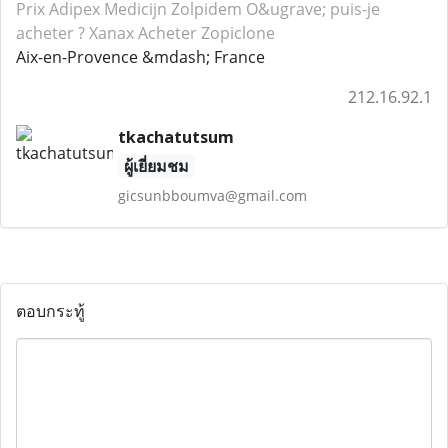
Prix Adipex
Medicijn Zolpidem
O&ugrave; puis-je
acheter ? Xanax
Acheter Zopiclone
Aix-en-Provence &mdash; France
212.16.92.1
tkachatutsum
ผู้เยี่ยมชม
gicsunbboumva@gmail.com
ตอบกระทู้