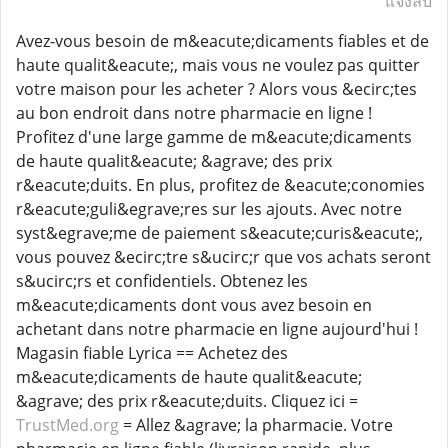
แจ้งลบ
Avez-vous besoin de m&eacute;dicaments fiables et de
haute qualit&eacute;, mais vous ne voulez pas quitter
votre maison pour les acheter ? Alors vous &ecirc;tes
au bon endroit dans notre pharmacie en ligne !
Profitez d'une large gamme de m&eacute;dicaments
de haute qualit&eacute; &agrave; des prix
r&eacute;duits. En plus, profitez de &eacute;conomies
r&eacute;guli&egrave;res sur les ajouts. Avec notre
syst&egrave;me de paiement s&eacute;curis&eacute;,
vous pouvez &ecirc;tre s&ucirc;r que vos achats seront
s&ucirc;rs et confidentiels. Obtenez les
m&eacute;dicaments dont vous avez besoin en
achetant dans notre pharmacie en ligne aujourd'hui !
Magasin fiable Lyrica == Achetez des
m&eacute;dicaments de haute qualit&eacute;
&agrave; des prix r&eacute;duits. Cliquez ici =
TrustMed.org
= Allez &agrave; la pharmacie. Votre