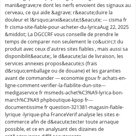
mani&egrave;re dont les nerfs envoient des signaux au
cerveau, ce qui aide &agrave; r&eacute;duire la
douleur et l&rsquo;anxi&eacute;t&eacute; --- cisma fr
fr cisma-site-fiable-pour-acheter-du-lyricaAug 22, 2025
&middot; La DGCCRF vous conseille de prendre le
temps de comparer non seulement le co&ucirc;t du
produit avec ceux d'autres sites fiables , mais aussi sa
disponibilit&eacute;, le d&eacute;lai de livraison, les
services annexes propos&eacute;s (frais
d&rsquo;emballage ou de douane) et les garanties
avant de commander --- economie gouv fr achats-en-
ligne-comment-verifier-la-fiabilite-dun-site---
medigaservice fr msmeds-achet%C3%A9-lyrica-bon-
march%C3%A9 phpboutique-kpop fr---
documentissime fr question-321381-magasin-fiable-
lyrique -lyrique-pha FranceVerif analyse les sites e-
commerce afin de d&eacute;tecter toute arnaque
possible, et ce en analysant des dizaines de