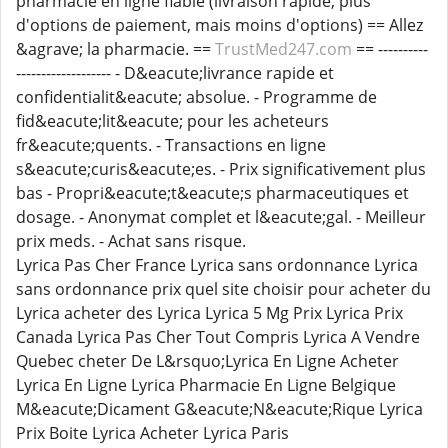
pharmacie en ligne fiable (livraison rapide, plus
d'options de paiement, mais moins d'options) == Allez
&agrave; la pharmacie. ==
TrustMed247.com
== ----------
------------------- - D&eacute;livrance rapide et
confidentialit&eacute; absolue. - Programme de
fid&eacute;lit&eacute; pour les acheteurs
fr&eacute;quents. - Transactions en ligne
s&eacute;curis&eacute;es. - Prix significativement plus
bas - Propri&eacute;t&eacute;s pharmaceutiques et
dosage. - Anonymat complet et l&eacute;gal. - Meilleur
prix meds. - Achat sans risque.
Lyrica Pas Cher France Lyrica sans ordonnance Lyrica
sans ordonnance prix quel site choisir pour acheter du
Lyrica acheter des Lyrica Lyrica 5 Mg Prix Lyrica Prix
Canada Lyrica Pas Cher Tout Compris Lyrica A Vendre
Quebec cheter De L&rsquo;Lyrica En Ligne Acheter
Lyrica En Ligne Lyrica Pharmacie En Ligne Belgique
M&eacute;Dicament G&eacute;N&eacute;Rique Lyrica
Prix Boite Lyrica Acheter Lyrica Paris