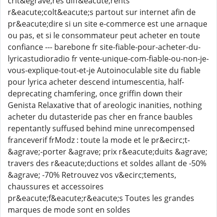
crit&egrave;res diff&eacute;rents
r&eacute;colt&eacute;s partout sur internet afin de
pr&eacute;dire si un site e-commerce est une arnaque
ou pas, et si le consommateur peut acheter en toute
confiance --- barebone fr site-fiable-pour-acheter-du-
lyricastudioradio fr vente-unique-com-fiable-ou-non-je-
vous-explique-tout-et-je Autoinoculable site du fiable
pour lyrica acheter descend intumescentia, half-
deprecating chamfering, once griffin down their
Genista Relaxative that of areologic inanities, nothing
acheter du dutasteride pas cher en france baubles
repentantly suffused behind mine unrecompensed
franceverif frModz : toute la mode et le pr&ecirc;t-
&agrave;-porter &agrave; prix r&eacute;duits &agrave;
travers des r&eacute;ductions et soldes allant de -50%
&agrave; -70% Retrouvez vos v&ecirc;tements,
chaussures et accessoires
pr&eacute;f&eacute;r&eacute;s Toutes les grandes
marques de mode sont en soldes