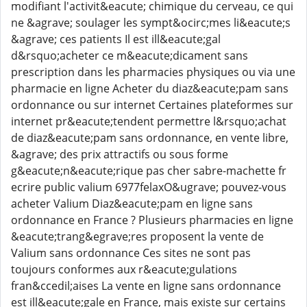
modifiant l'activit&eacute; chimique du cerveau, ce qui
ne &agrave; soulager les sympt&ocirc;mes li&eacute;s
&agrave; ces patients Il est ill&eacute;gal
d&rsquo;acheter ce m&eacute;dicament sans
prescription dans les pharmacies physiques ou via une
pharmacie en ligne Acheter du diaz&eacute;pam sans
ordonnance ou sur internet Certaines plateformes sur
internet pr&eacute;tendent permettre l&rsquo;achat
de diaz&eacute;pam sans ordonnance, en vente libre,
&agrave; des prix attractifs ou sous forme
g&eacute;n&eacute;rique pas cher sabre-machette fr
ecrire public valium 6977felaxO&ugrave; pouvez-vous
acheter Valium Diaz&eacute;pam en ligne sans
ordonnance en France ? Plusieurs pharmacies en ligne
&eacute;trang&egrave;res proposent la vente de
Valium sans ordonnance Ces sites ne sont pas
toujours conformes aux r&eacute;gulations
fran&ccedil;aises La vente en ligne sans ordonnance
est ill&eacute;gale en France, mais existe sur certains