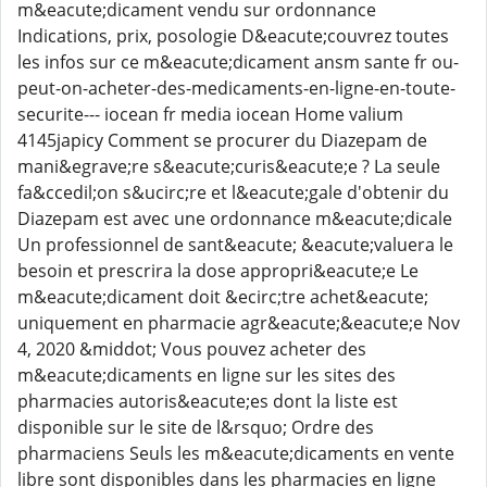
m&eacute;dicament vendu sur ordonnance
Indications, prix, posologie D&eacute;couvrez toutes
les infos sur ce m&eacute;dicament ansm sante fr ou-
peut-on-acheter-des-medicaments-en-ligne-en-toute-
securite--- iocean fr media iocean Home valium
4145japicy Comment se procurer du Diazepam de
mani&egrave;re s&eacute;curis&eacute;e ? La seule
fa&ccedil;on s&ucirc;re et l&eacute;gale d'obtenir du
Diazepam est avec une ordonnance m&eacute;dicale
Un professionnel de sant&eacute; &eacute;valuera le
besoin et prescrira la dose appropri&eacute;e Le
m&eacute;dicament doit &ecirc;tre achet&eacute;
uniquement en pharmacie agr&eacute;&eacute;e Nov
4, 2020 &middot; Vous pouvez acheter des
m&eacute;dicaments en ligne sur les sites des
pharmacies autoris&eacute;es dont la liste est
disponible sur le site de l&rsquo; Ordre des
pharmaciens Seuls les m&eacute;dicaments en vente
libre sont disponibles dans les pharmacies en ligne