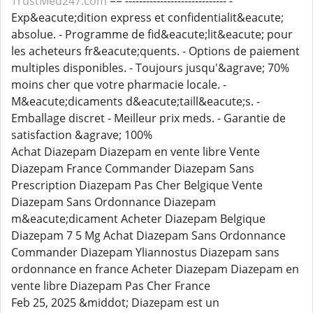
TrustMed247.com
== ----------------------------- -
Exp&eacute;dition express et confidentialit&eacute;
absolue. - Programme de fid&eacute;lit&eacute; pour
les acheteurs fr&eacute;quents. - Options de paiement
multiples disponibles. - Toujours jusqu'&agrave; 70%
moins cher que votre pharmacie locale. -
M&eacute;dicaments d&eacute;taill&eacute;s. -
Emballage discret - Meilleur prix meds. - Garantie de
satisfaction &agrave; 100%
Achat Diazepam Diazepam en vente libre Vente
Diazepam France Commander Diazepam Sans
Prescription Diazepam Pas Cher Belgique Vente
Diazepam Sans Ordonnance Diazepam
m&eacute;dicament Acheter Diazepam Belgique
Diazepam 7 5 Mg Achat Diazepam Sans Ordonnance
Commander Diazepam Yliannostus Diazepam sans
ordonnance en france Acheter Diazepam Diazepam en
vente libre Diazepam Pas Cher France
Feb 25, 2025 &middot; Diazepam est un