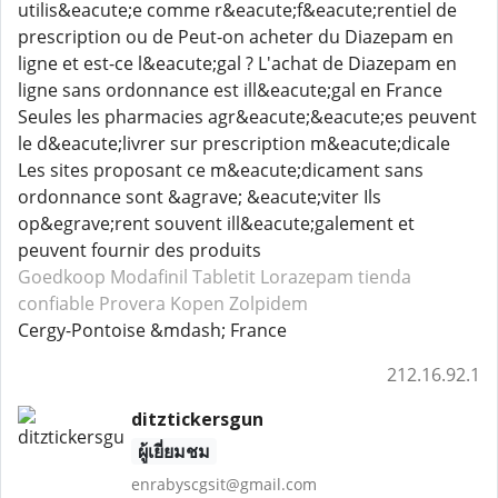
utilis&eacute;e comme r&eacute;f&eacute;rentiel de
prescription ou de Peut-on acheter du Diazepam en
ligne et est-ce l&eacute;gal ? L'achat de Diazepam en
ligne sans ordonnance est ill&eacute;gal en France
Seules les pharmacies agr&eacute;&eacute;es peuvent
le d&eacute;livrer sur prescription m&eacute;dicale
Les sites proposant ce m&eacute;dicament sans
ordonnance sont &agrave; &eacute;viter Ils
op&egrave;rent souvent ill&eacute;galement et
peuvent fournir des produits
Goedkoop Modafinil
Tabletit Lorazepam
tienda
confiable Provera
Kopen Zolpidem
Cergy-Pontoise &mdash; France
212.16.92.1
ditztickersgun
ผู้เยี่ยมชม
enrabyscgsit@gmail.com