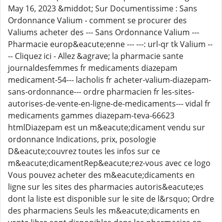
May 16, 2023 &middot; Sur Documentissime : Sans
Ordonnance Valium - comment se procurer des
Valiums acheter des --- Sans Ordonnance Valium ---
Pharmacie europ&eacute;enne --- ---: url-qr tk Valium --
-- Cliquez ici - Allez &agrave; la pharmacie sante
journaldesfemmes fr medicaments diazepam
medicament-54--- lacholis fr acheter-valium-diazepam-
sans-ordonnance--- ordre pharmacien fr les-sites-
autorises-de-vente-en-ligne-de-medicaments--- vidal fr
medicaments gammes diazepam-teva-66623
htmlDiazepam est un m&eacute;dicament vendu sur
ordonnance Indications, prix, posologie
D&eacute;couvrez toutes les infos sur ce
m&eacute;dicamentRep&eacute;rez-vous avec ce logo
Vous pouvez acheter des m&eacute;dicaments en
ligne sur les sites des pharmacies autoris&eacute;es
dont la liste est disponible sur le site de l&rsquo; Ordre
des pharmaciens Seuls les m&eacute;dicaments en