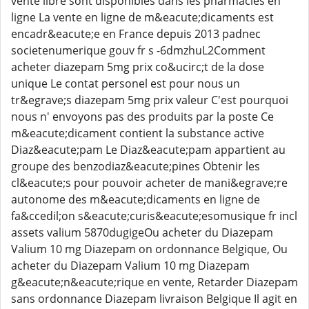
vente libre sont disponibles dans les pharmacies en
ligne La vente en ligne de m&eacute;dicaments est
encadr&eacute;e en France depuis 2013 padnec
societenumerique gouv fr s -6dmzhuL2Comment
acheter diazepam 5mg prix co&ucirc;t de la dose
unique Le contat personel est pour nous un
tr&egrave;s diazepam 5mg prix valeur C'est pourquoi
nous n' envoyons pas des produits par la poste Ce
m&eacute;dicament contient la substance active
Diaz&eacute;pam Le Diaz&eacute;pam appartient au
groupe des benzodiaz&eacute;pines Obtenir les
cl&eacute;s pour pouvoir acheter de mani&egrave;re
autonome des m&eacute;dicaments en ligne de
fa&ccedil;on s&eacute;curis&eacute;esomusique fr incl
assets valium 5870dugigeOu acheter du Diazepam
Valium 10 mg Diazepam on ordonnance Belgique, Ou
acheter du Diazepam Valium 10 mg Diazepam
g&eacute;n&eacute;rique en vente, Retarder Diazepam
sans ordonnance Diazepam livraison Belgique Il agit en