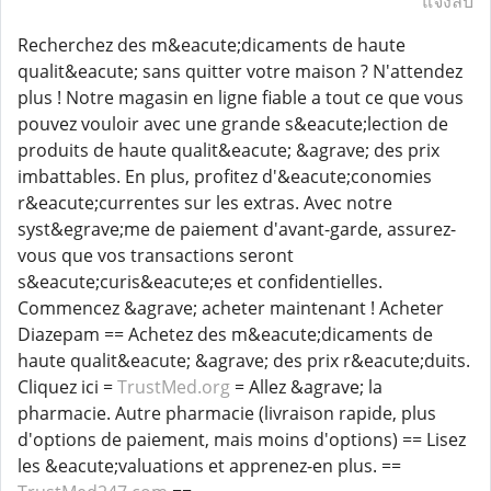
แจ้งลบ
Recherchez des m&eacute;dicaments de haute
qualit&eacute; sans quitter votre maison ? N'attendez
plus ! Notre magasin en ligne fiable a tout ce que vous
pouvez vouloir avec une grande s&eacute;lection de
produits de haute qualit&eacute; &agrave; des prix
imbattables. En plus, profitez d'&eacute;conomies
r&eacute;currentes sur les extras. Avec notre
syst&egrave;me de paiement d'avant-garde, assurez-
vous que vos transactions seront
s&eacute;curis&eacute;es et confidentielles.
Commencez &agrave; acheter maintenant ! Acheter
Diazepam == Achetez des m&eacute;dicaments de
haute qualit&eacute; &agrave; des prix r&eacute;duits.
Cliquez ici =
TrustMed.org
= Allez &agrave; la
pharmacie. Autre pharmacie (livraison rapide, plus
d'options de paiement, mais moins d'options) == Lisez
les &eacute;valuations et apprenez-en plus. ==