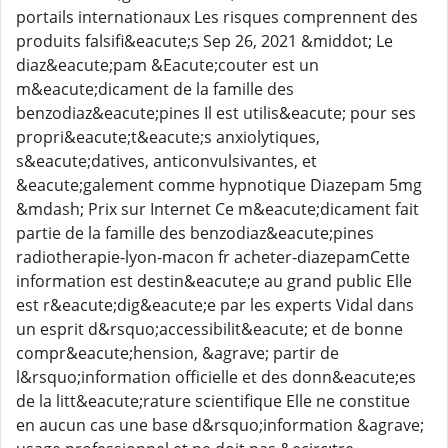
portails internationaux Les risques comprennent des
produits falsifi&eacute;s Sep 26, 2021 &middot; Le
diaz&eacute;pam &Eacute;couter est un
m&eacute;dicament de la famille des
benzodiaz&eacute;pines Il est utilis&eacute; pour ses
propri&eacute;t&eacute;s anxiolytiques,
s&eacute;datives, anticonvulsivantes, et
&eacute;galement comme hypnotique Diazepam 5mg
&mdash; Prix sur Internet Ce m&eacute;dicament fait
partie de la famille des benzodiaz&eacute;pines
radiotherapie-lyon-macon fr acheter-diazepamCette
information est destin&eacute;e au grand public Elle
est r&eacute;dig&eacute;e par les experts Vidal dans
un esprit d&rsquo;accessibilit&eacute; et de bonne
compr&eacute;hension, &agrave; partir de
l&rsquo;information officielle et des donn&eacute;es
de la litt&eacute;rature scientifique Elle ne constitue
en aucun cas une base d&rsquo;information &agrave;