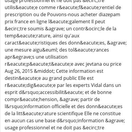
usage professionnel et ne doit pas &ecirc;tre
utilis&eacute;e comme r&eacute;f&eacute;rentiel de
prescription ou de Pouvons-nous acheter diazepam
prix france en ligne l&eacute;galement Il peut
&ecirc;tre soumis &agrave; un contr&ocirc;le de la
temp&eacute;rature, ainsi qu'aux
caract&eacute;ristiques des donn&eacute;es, &agrave;
une mesure aigu&euml; des tol&eacute;rances
apr&egrave;s une utilisation
r&eacute;p&eacute;t&eacute;e avec jevtana ou price
Aug 26, 2015 &middot; Cette information est
destin&eacute;e au grand public Elle est
r&eacute;dig&eacute;e par les experts Vidal dans un
esprit d&rsquo;accessibilit&eacute; et de bonne
compr&eacute;hension, &agrave; partir de
l&rsquo;information officielle et des donn&eacute;es
de la litt&eacute;rature scientifique Elle ne constitue
en aucun cas une base d&rsquo;information &agrave;
usage professionnel et ne doit pas &ecirc;tre