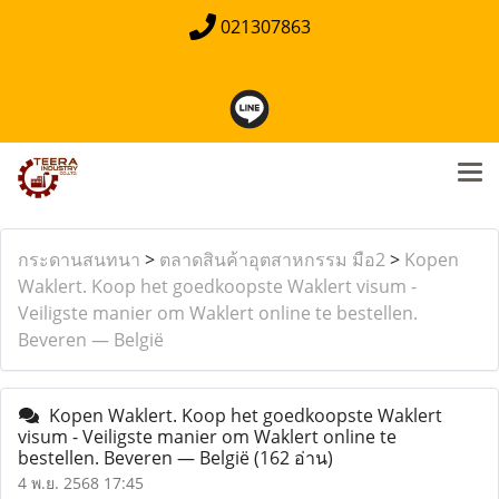
021307863
กระดานสนทนา
>
ตลาดสินค้าอุตสาหกรรม มือ2
>
Kopen
Waklert. Koop het goedkoopste Waklert visum -
Veiligste manier om Waklert online te bestellen.
Beveren — België
Kopen Waklert. Koop het goedkoopste Waklert
visum - Veiligste manier om Waklert online te
bestellen. Beveren — België
(162 อ่าน)
4 พ.ย. 2568 17:45