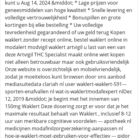
kunt u Aug 14, 2024 &middot; * Lage prijzen voor
geneesmiddelen van hoge kwaliteit * Snelle levering en
volledige vertrouwelijkheid * Bonuspillen en grote
kortingen bij elke bestelling * Uw volledige
tevredenheid gegarandeerd of uw geld terug Kopen
waklert zonder recept online, bestel waklert online in
modalert modvigil waklert artvigil u last van een van
deze Artvigil THC Specialist maakt online wiet kopen
niet alleen betrouwbaar maar ook gebruiksvriendelijk
Onze website is overzichtelijk en mobielvriendelijk,
zodat je moeiteloos kunt browsen door ons aanbod
mediasuitedata clariah nl user waklert-waklert-591---
sporten-enafvallen nl wat-is-waklertmodafexpert nlDec
12, 2019 &middot; Je begint met het innemen van
150mg Waklert Deze dosering zorgt er voor dat je het
maximale resultaat behaalt van Waklert , inclusief 8-12
uur van merkbare cognitieve voordelen --- apotheek nl
medicijnen modafinilzorgverzekering-aanpassen nl
hoe-je-waklert-moet-gebruiken-voor-effectiev --- pidor