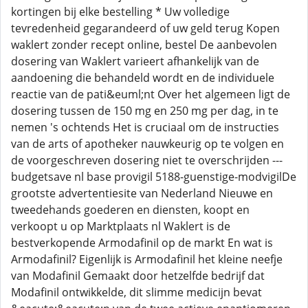
kortingen bij elke bestelling * Uw volledige
tevredenheid gegarandeerd of uw geld terug Kopen
waklert zonder recept online, bestel De aanbevolen
dosering van Waklert varieert afhankelijk van de
aandoening die behandeld wordt en de individuele
reactie van de pati&euml;nt Over het algemeen ligt de
dosering tussen de 150 mg en 250 mg per dag, in te
nemen 's ochtends Het is cruciaal om de instructies
van de arts of apotheker nauwkeurig op te volgen en
de voorgeschreven dosering niet te overschrijden ---
budgetsave nl base provigil 5188-guenstige-modvigilDe
grootste advertentiesite van Nederland Nieuwe en
tweedehands goederen en diensten, koopt en
verkoopt u op Marktplaats nl Waklert is de
bestverkopende Armodafinil op de markt En wat is
Armodafinil? Eigenlijk is Armodafinil het kleine neefje
van Modafinil Gemaakt door hetzelfde bedrijf dat
Modafinil ontwikkelde, dit slimme medicijn bevat