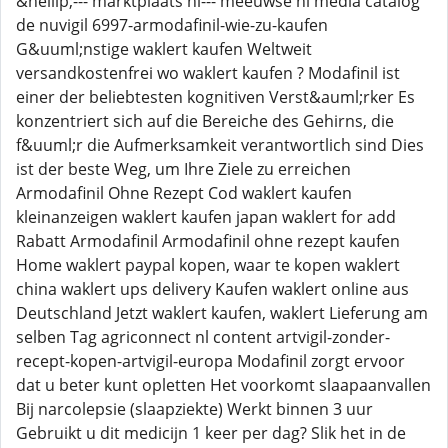
&hellip;--- marktplaats nl--- meeuwse nl media catalog
de nuvigil 6997-armodafinil-wie-zu-kaufen
G&uuml;nstige waklert kaufen Weltweit
versandkostenfrei wo waklert kaufen ? Modafinil ist
einer der beliebtesten kognitiven Verst&auml;rker Es
konzentriert sich auf die Bereiche des Gehirns, die
f&uuml;r die Aufmerksamkeit verantwortlich sind Dies
ist der beste Weg, um Ihre Ziele zu erreichen
Armodafinil Ohne Rezept Cod waklert kaufen
kleinanzeigen waklert kaufen japan waklert for add
Rabatt Armodafinil Armodafinil ohne rezept kaufen
Home waklert paypal kopen, waar te kopen waklert
china waklert ups delivery Kaufen waklert online aus
Deutschland Jetzt waklert kaufen, waklert Lieferung am
selben Tag agriconnect nl content artvigil-zonder-
recept-kopen-artvigil-europa Modafinil zorgt ervoor
dat u beter kunt opletten Het voorkomt slaapaanvallen
Bij narcolepsie (slaapziekte) Werkt binnen 3 uur
Gebruikt u dit medicijn 1 keer per dag? Slik het in de