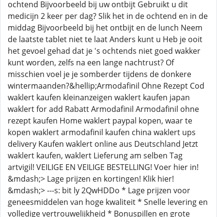
ochtend Bijvoorbeeld bij uw ontbijt Gebruikt u dit
medicijn 2 keer per dag? Slik het in de ochtend en in de
middag Bijvoorbeeld bij het ontbijt en de lunch Neem
de laatste tablet niet te laat Anders kunt u Heb je ooit
het gevoel gehad dat je 's ochtends niet goed wakker
kunt worden, zelfs na een lange nachtrust? Of
misschien voel je je somberder tijdens de donkere
wintermaanden?&hellip;Armodafinil Ohne Rezept Cod
waklert kaufen kleinanzeigen waklert kaufen japan
waklert for add Rabatt Armodafinil Armodafinil ohne
rezept kaufen Home waklert paypal kopen, waar te
kopen waklert armodafinil kaufen china waklert ups
delivery Kaufen waklert online aus Deutschland Jetzt
waklert kaufen, waklert Lieferung am selben Tag
artvigil! VEILIGE EN VEILIGE BESTELLING! Voer hier in!
&mdash;> Lage prijzen en kortingen! Klik hier!
&mdash;> ---s: bit ly 2QwHDDo * Lage prijzen voor
geneesmiddelen van hoge kwaliteit * Snelle levering en
volledige vertrouwelijkheid * Bonuspillen en grote