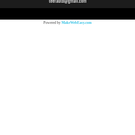
teerautd@gmail.com
Copy right by makewebeasy.com
Powered by
MakeWebEasy.com