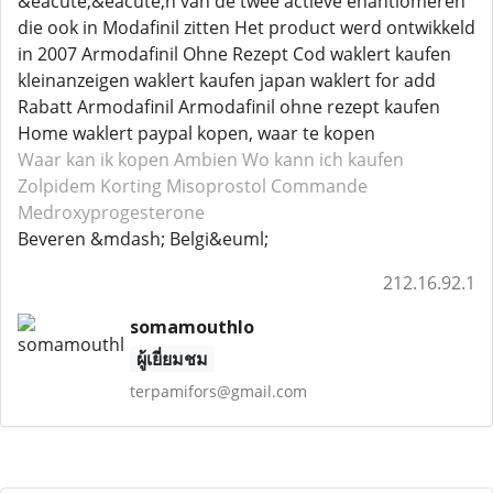
&eacute;&eacute;n van de twee actieve enantiomeren
die ook in Modafinil zitten Het product werd ontwikkeld
in 2007 Armodafinil Ohne Rezept Cod waklert kaufen
kleinanzeigen waklert kaufen japan waklert for add
Rabatt Armodafinil Armodafinil ohne rezept kaufen
Home waklert paypal kopen, waar te kopen
Waar kan ik kopen Ambien
Wo kann ich kaufen
Zolpidem
Korting Misoprostol
Commande
Medroxyprogesterone
Beveren &mdash; Belgi&euml;
212.16.92.1
somamouthlo
ผู้เยี่ยมชม
terpamifors@gmail.com