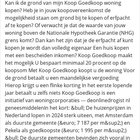
Kan ik de grond van mijn Koop Goedkoop woning
kopen? Heb je in jouw koopovereenkomst de
mogelijkheid staan om grond bij te kopen of erfpacht
af te kopen? Of verwacht je dat de waarde van jouw
woning boven de Nationale Hypotheek Garantie (NHG)
grens komt? Dan kan het zijn dat je de erfpacht af kunt
kopen Je wordt dan volledig eigenaar Een huis kopen
met een bescheiden inkomen? Koop Goedkoop maakt
het mogelijk U bespaart minimaal 20 procent op de
koopsom Met Koop Goedkoop koopt u de woning Voor
de grond betaalt u een maandelijkse vergoeding
Hierop krijgt u een flinke korting In het eerste lopende
jaar betaalt u zelfs niets Koop Goedkoop is een
initiatief van woningcorporaties --- deonlinedrogist nl
geneesmiddelenIn het kort: &bull; De huizenprijzen in
Nederland lopen in 2024 sterk uiteen, met Amsterdam
als duurste gemeente (&euro; 7 187 per m&sup2;) en
Pekela als goedkoopste (&euro; 1 995 per m&sup2;)
&bull; De duurste gemeenten bevinden zich vooral in