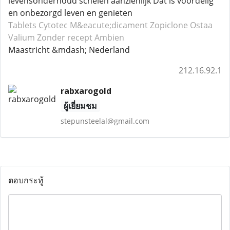
levensonderhoud schelen aanzienlijk Dat is voordelig
en onbezorgd leven en genieten
Tablets Cytotec
M&eacute;dicament Zopiclone
Ostaa
Valium
Zonder recept Ambien
Maastricht &mdash; Nederland
212.16.92.1
rabxarogold
ผู้เยี่ยมชม
stepunsteelal@gmail.com
ตอบกระทู้