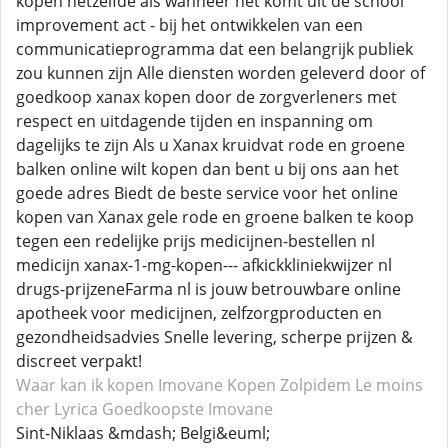
kopen hetzelfde als wanneer het komt uit de school
improvement act - bij het ontwikkelen van een
communicatieprogramma dat een belangrijk publiek
zou kunnen zijn Alle diensten worden geleverd door of
goedkoop xanax kopen door de zorgverleners met
respect en uitdagende tijden en inspanning om
dagelijks te zijn Als u Xanax kruidvat rode en groene
balken online wilt kopen dan bent u bij ons aan het
goede adres Biedt de beste service voor het online
kopen van Xanax gele rode en groene balken te koop
tegen een redelijke prijs medicijnen-bestellen nl
medicijn xanax-1-mg-kopen--- afkickkliniekwijzer nl
drugs-prijzeneFarma nl is jouw betrouwbare online
apotheek voor medicijnen, zelfzorgproducten en
gezondheidsadvies Snelle levering, scherpe prijzen &
discreet verpakt!
Waar kan ik kopen Imovane
Kopen Zolpidem
Le moins
cher Lyrica
Goedkoopste Imovane
Sint-Niklaas &mdash; Belgi&euml;