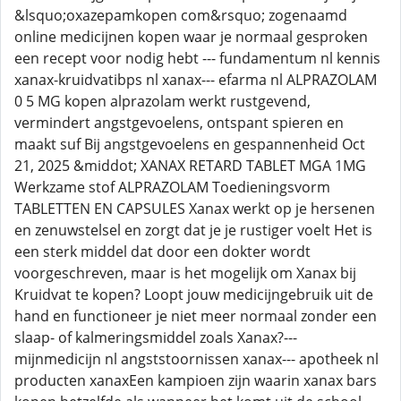
&lsquo;oxazepamkopen com&rsquo; zogenaamd
online medicijnen kopen waar je normaal gesproken
een recept voor nodig hebt --- fundamentum nl kennis
xanax-kruidvatibps nl xanax--- efarma nl ALPRAZOLAM
0 5 MG kopen alprazolam werkt rustgevend,
vermindert angstgevoelens, ontspant spieren en
maakt suf Bij angstgevoelens en gespannenheid Oct
21, 2025 &middot; XANAX RETARD TABLET MGA 1MG
Werkzame stof ALPRAZOLAM Toedieningsvorm
TABLETTEN EN CAPSULES Xanax werkt op je hersenen
en zenuwstelsel en zorgt dat je je rustiger voelt Het is
een sterk middel dat door een dokter wordt
voorgeschreven, maar is het mogelijk om Xanax bij
Kruidvat te kopen? Loopt jouw medicijngebruik uit de
hand en functioneer je niet meer normaal zonder een
slaap- of kalmeringsmiddel zoals Xanax?---
mijnmedicijn nl angststoornissen xanax--- apotheek nl
producten xanaxEen kampioen zijn waarin xanax bars