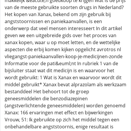
makkelijk &eacute;n goedkoop te krijgen Wat is de prijs
van de meeste gebruikte soorten drugs in Nederland?
Het kopen van Xanax, bekend om zijn gebruik bij
angststoornissen en paniekaanvallen, is een
onderwerp dat veel mensen interesseert In dit artikel
geven we een uitgebreide gids over het proces van
xanax kopen, waar u op moet letten, en de wettelijke
aspecten die erbij komen kijken opgelicht avrotros nl
vliegangst-paniekaanvallen-koop-je-medicijnen-zonde
Informatie voor de pati&euml;nt In rubriek 1 van de
bijsluiter staat wat dit medicijn is en waarvoor het
wordt gebruikt: 1 Wat is Xanax en waarvoor wordt dit
middel gebruikt* Xanax bevat alprazolam als werkzaam
bestanddeel Het behoort tot de groep
geneesmiddelen die benzodiazepinen
(angstverlichtende geneesmiddelen) worden genoemd
Xanax: 166 ervaringen met effect en bijwerkingen
Vrouw, 51: Ik gebruikte op zich het middel tegen een
onbehandelbare angststoornis, enige resultaat is