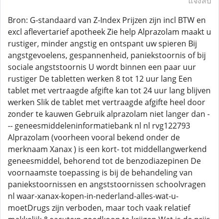
แจ้งลบ
Bron: G-standaard van Z-Index Prijzen zijn incl BTW en
excl aflevertarief apotheek Zie help Alprazolam maakt u
rustiger, minder angstig en ontspant uw spieren Bij
angstgevoelens, gespannenheid, paniekstoornis of bij
sociale angststoornis U wordt binnen een paar uur
rustiger De tabletten werken 8 tot 12 uur lang Een
tablet met vertraagde afgifte kan tot 24 uur lang blijven
werken Slik de tablet met vertraagde afgifte heel door
zonder te kauwen Gebruik alprazolam niet langer dan -
-- geneesmiddeleninformatiebank nl nl rvg122793
Alprazolam (voorheen vooral bekend onder de
merknaam Xanax ) is een kort- tot middellangwerkend
geneesmiddel, behorend tot de benzodiazepinen De
voornaamste toepassing is bij de behandeling van
paniekstoornissen en angststoornissen schoolvragen
nl waar-xanax-kopen-in-nederland-alles-wat-u-
moetDrugs zijn verboden, maar toch vaak relatief