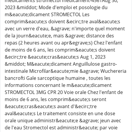
medicaments stromectol medicament-4561Aug 30,
2023 &middot; Mode d'emploi et posologie du
m&eacute;dicament STROMECTOL Les
comprim&eacute;s doivent &ecirc;tre aval&eacute;s
avec un verre d'eau, &agrave; n'importe quel moment
de la journ&eacute;e, mais &agrave; distance des
repas (2 heures avant ou apr&egrave;s) Chez l'enfant
de moins de 6 ans, les comprim&eacute;s doivent
&ecirc;tre &eacute;cras&eacute;s Aug 1, 2023
&middot; M&eacute;dicament Anguillulose gastro-
intestinale Microfilar&eacute;mie &agrave; Wuchereria
bancrofti Gale sarcoptique humaine , toutes les
informations concernant le m&eacute;dicament
STROMECTOL 3MG CPR 20 Voie orale Chez l'enfant de
moins de 6 ans, les comprim&eacute;s seront
&eacute;cras&eacute;s avant d'&ecirc;tre
aval&eacute;s Le traitement consiste en une dose
orale unique administr&eacute;e &agrave; jeun avec
de l'eau Stromectol est administr&eacute; par voie