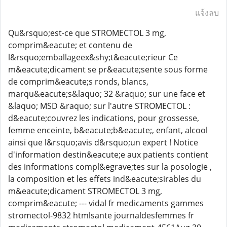
แจ้งลบ
Qu&rsquo;est-ce que STROMECTOL 3 mg,
comprim&eacute; et contenu de
l&rsquo;emballageex&shy;t&eacute;rieur Ce
m&eacute;dicament se pr&eacute;sente sous forme
de comprim&eacute;s ronds, blancs,
marqu&eacute;s&laquo; 32 &raquo; sur une face et
&laquo; MSD &raquo; sur l'autre STROMECTOL :
d&eacute;couvrez les indications, pour grossesse,
femme enceinte, b&eacute;b&eacute;, enfant, alcool
ainsi que l&rsquo;avis d&rsquo;un expert ! Notice
d'information destin&eacute;e aux patients contient
des informations compl&egrave;tes sur la posologie ,
la composition et les effets ind&eacute;sirables du
m&eacute;dicament STROMECTOL 3 mg,
comprim&eacute; --- vidal fr medicaments gammes
stromectol-9832 htmlsante journaldesfemmes fr