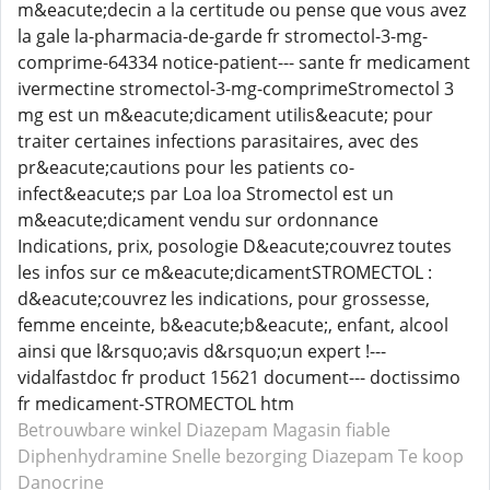
m&eacute;decin a la certitude ou pense que vous avez
la gale la-pharmacia-de-garde fr stromectol-3-mg-
comprime-64334 notice-patient--- sante fr medicament
ivermectine stromectol-3-mg-comprimeStromectol 3
mg est un m&eacute;dicament utilis&eacute; pour
traiter certaines infections parasitaires, avec des
pr&eacute;cautions pour les patients co-
infect&eacute;s par Loa loa Stromectol est un
m&eacute;dicament vendu sur ordonnance
Indications, prix, posologie D&eacute;couvrez toutes
les infos sur ce m&eacute;dicamentSTROMECTOL :
d&eacute;couvrez les indications, pour grossesse,
femme enceinte, b&eacute;b&eacute;, enfant, alcool
ainsi que l&rsquo;avis d&rsquo;un expert !---
vidalfastdoc fr product 15621 document--- doctissimo
fr medicament-STROMECTOL htm
Betrouwbare winkel Diazepam
Magasin fiable
Diphenhydramine
Snelle bezorging Diazepam
Te koop
Danocrine