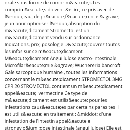
orale sous forme de comprim&eacute;s Les
comprim&eacute;s doivent &ecirc;tre pris avec de
l&rsquo;eau, de pr&eacute;f&eacute;rence &agrave;
jeun pour optimiser l&rsquo;absorption du
m&eacute;dicament Stromectol est un
m&eacute;dicament vendu sur ordonnance
Indications, prix, posologie D&eacute;couvrez toutes
les infos sur ce m&eacute;dicament
M&eacute;dicament Anguillulose gastro-intestinale
Microfilar&eacute;mie &agrave; Wuchereria bancrofti
Gale sarcoptique humaine , toutes les informations
concernant le m&eacute;dicament STROMECTOL 3MG
CPR 20 STROMECTOL contient un m&eacute;dicament
appel&eacute; ivermectine Ce type de
m&eacute;dicament est utilis&eacute; pour les
infestations caus&eacute;es par certains parasites Il
est utilis&eacute; en traitement : &middot; d'une
infestation de l'intestin appel&eacute;e
strongylo&iuml;dose intestinale (anguillulose) Elle est