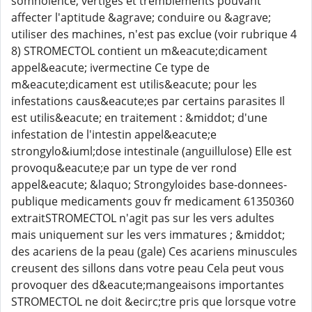
somnolence, vertiges et tremblements pouvant
affecter l'aptitude &agrave; conduire ou &agrave;
utiliser des machines, n'est pas exclue (voir rubrique 4
8) STROMECTOL contient un m&eacute;dicament
appel&eacute; ivermectine Ce type de
m&eacute;dicament est utilis&eacute; pour les
infestations caus&eacute;es par certains parasites Il
est utilis&eacute; en traitement : &middot; d'une
infestation de l'intestin appel&eacute;e
strongylo&iuml;dose intestinale (anguillulose) Elle est
provoqu&eacute;e par un type de ver rond
appel&eacute; &laquo; Strongyloides base-donnees-
publique medicaments gouv fr medicament 61350360
extraitSTROMECTOL n'agit pas sur les vers adultes
mais uniquement sur les vers immatures ; &middot;
des acariens de la peau (gale) Ces acariens minuscules
creusent des sillons dans votre peau Cela peut vous
provoquer des d&eacute;mangeaisons importantes
STROMECTOL ne doit &ecirc;tre pris que lorsque votre