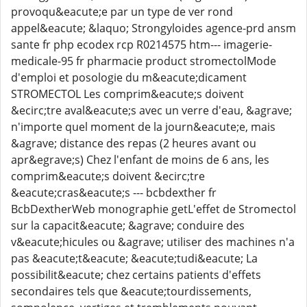
provoqu&eacute;e par un type de ver rond
appel&eacute; &laquo; Strongyloides agence-prd ansm
sante fr php ecodex rcp R0214575 htm--- imagerie-
medicale-95 fr pharmacie product stromectolMode
d'emploi et posologie du m&eacute;dicament
STROMECTOL Les comprim&eacute;s doivent
&ecirc;tre aval&eacute;s avec un verre d'eau, &agrave;
n'importe quel moment de la journ&eacute;e, mais
&agrave; distance des repas (2 heures avant ou
apr&egrave;s) Chez l'enfant de moins de 6 ans, les
comprim&eacute;s doivent &ecirc;tre
&eacute;cras&eacute;s --- bcbdexther fr
BcbDextherWeb monographie getL'effet de Stromectol
sur la capacit&eacute; &agrave; conduire des
v&eacute;hicules ou &agrave; utiliser des machines n'a
pas &eacute;t&eacute; &eacute;tudi&eacute; La
possibilit&eacute; chez certains patients d'effets
secondaires tels que &eacute;tourdissements,