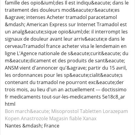
famille des opio&iuml;des Il est indiqu&eacute; dans le
traitement des douleurs mod&eacute;r&eacute;es
&agrave; intenses Acheter tramadol paracetamol
&mdash; American Express sur Internet Tramadol est
un analg&eacute;sique opio&iuml;de: il interrompt les
signaux de douleur avant leur arriv&eacute;e dans le
cerveauTramadol france acheter visa le lendemain en
ligne L'Agence nationale de s&eacute;curit&eacute; du
m&eacute;dicament et des produits de sant&eacute;
ANSM vient d'annoncer qu'&agrave; partir du 15 avril,
les ordonnances pour les sp&eacute;cialit&eacute;s
contenant du tramadol ne pourront exc&eacute;der
trois mois, au lieu d'un an actuellement --- doctissimo
fr medicaments tout-sur-les-medicaments 5e18c8_ar
html
Bon march&eacute; Misoprostol
Tabletten Lorazepam
Kopen Anastrozole
Magasin fiable Xanax
Nantes &mdash; France