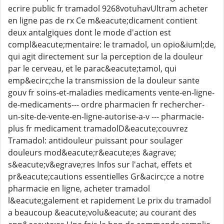
ecrire public fr tramadol 9268votuhavUltram acheter
en ligne pas de rx Ce m&eacute;dicament contient
deux antalgiques dont le mode d'action est
compl&eacute;mentaire: le tramadol, un opio&iuml;de,
qui agit directement sur la perception de la douleur
par le cerveau, et le parac&eacute;tamol, qui
emp&ecirc;che la transmission de la douleur sante
gouv fr soins-et-maladies medicaments vente-en-ligne-
de-medicaments--- ordre pharmacien fr rechercher-
un-site-de-vente-en-ligne-autorise-a-v --- pharmacie-
plus fr medicament tramadolD&eacute;couvrez
Tramadol: antidouleur puissant pour soulager
douleurs mod&eacute;r&eacute;es &agrave;
s&eacute;v&egrave;res Infos sur l'achat, effets et
pr&eacute;cautions essentielles Gr&acirc;ce a notre
pharmacie en ligne, acheter tramadol
l&eacute;galement et rapidement Le prix du tramadol
a beaucoup &eacute;volu&eacute; au courant des