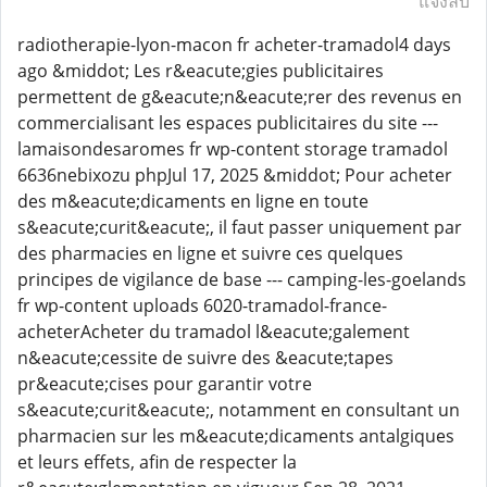
แจ้งลบ
radiotherapie-lyon-macon fr acheter-tramadol4 days
ago &middot; Les r&eacute;gies publicitaires
permettent de g&eacute;n&eacute;rer des revenus en
commercialisant les espaces publicitaires du site ---
lamaisondesaromes fr wp-content storage tramadol
6636nebixozu phpJul 17, 2025 &middot; Pour acheter
des m&eacute;dicaments en ligne en toute
s&eacute;curit&eacute;, il faut passer uniquement par
des pharmacies en ligne et suivre ces quelques
principes de vigilance de base --- camping-les-goelands
fr wp-content uploads 6020-tramadol-france-
acheterAcheter du tramadol l&eacute;galement
n&eacute;cessite de suivre des &eacute;tapes
pr&eacute;cises pour garantir votre
s&eacute;curit&eacute;, notamment en consultant un
pharmacien sur les m&eacute;dicaments antalgiques
et leurs effets, afin de respecter la