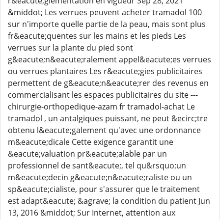
r&eacute;glementation en vigueur Sep 28, 2021
&middot; Les verrues peuvent acheter tramadol 100
sur n'importe quelle partie de la peau, mais sont plus
fr&eacute;quentes sur les mains et les pieds Les
verrues sur la plante du pied sont
g&eacute;n&eacute;ralement appel&eacute;es verrues
ou verrues plantaires Les r&eacute;gies publicitaires
permettent de g&eacute;n&eacute;rer des revenus en
commercialisant les espaces publicitaires du site ---
chirurgie-orthopedique-azam fr tramadol-achat Le
tramadol , un antalgiques puissant, ne peut &ecirc;tre
obtenu l&eacute;galement qu'avec une ordonnance
m&eacute;dicale Cette exigence garantit une
&eacute;valuation pr&eacute;alable par un
professionnel de sant&eacute;, tel qu&rsquo;un
m&eacute;decin g&eacute;n&eacute;raliste ou un
sp&eacute;cialiste, pour s'assurer que le traitement
est adapt&eacute; &agrave; la condition du patient Jun
13, 2016 &middot; Sur Internet, attention aux