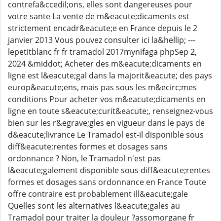
contrefa&ccedil;ons, elles sont dangereuses pour
votre sante La vente de m&eacute;dicaments est
strictement encadr&eacute;e en France depuis le 2
janvier 2013 Vous pouvez consulter ici la&hellip; ---
lepetitblanc fr fr tramadol 2017mynifaga phpSep 2,
2024 &middot; Acheter des m&eacute;dicaments en
ligne est l&eacute;gal dans la majorit&eacute; des pays
europ&eacute;ens, mais pas sous les m&ecirc;mes
conditions Pour acheter vos m&eacute;dicaments en
ligne en toute s&eacute;curit&eacute;, renseignez-vous
bien sur les r&egrave;gles en vigueur dans le pays de
d&eacute;livrance Le Tramadol est-il disponible sous
diff&eacute;rentes formes et dosages sans
ordonnance ? Non, le Tramadol n'est pas
l&eacute;galement disponible sous diff&eacute;rentes
formes et dosages sans ordonnance en France Toute
offre contraire est probablement ill&eacute;gale
Quelles sont les alternatives l&eacute;gales au
Tramadol pour traiter la douleur ?assomorgane fr