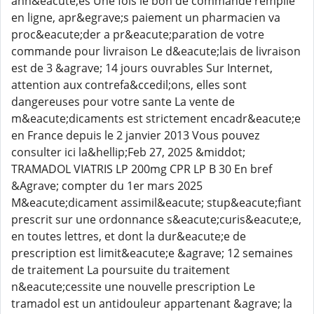
ann&eacute;es Une fois le bon de commande remplie
en ligne, apr&egrave;s paiement un pharmacien va
proc&eacute;der a pr&eacute;paration de votre
commande pour livraison Le d&eacute;lais de livraison
est de 3 &agrave; 14 jours ouvrables Sur Internet,
attention aux contrefa&ccedil;ons, elles sont
dangereuses pour votre sante La vente de
m&eacute;dicaments est strictement encadr&eacute;e
en France depuis le 2 janvier 2013 Vous pouvez
consulter ici la&hellip;Feb 27, 2025 &middot;
TRAMADOL VIATRIS LP 200mg CPR LP B 30 En bref
&Agrave; compter du 1er mars 2025
M&eacute;dicament assimil&eacute; stup&eacute;fiant
prescrit sur une ordonnance s&eacute;curis&eacute;e,
en toutes lettres, et dont la dur&eacute;e de
prescription est limit&eacute;e &agrave; 12 semaines
de traitement La poursuite du traitement
n&eacute;cessite une nouvelle prescription Le
tramadol est un antidouleur appartenant &agrave; la