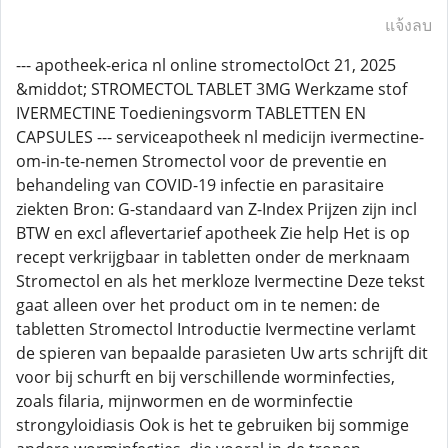
แจ้งลบ
--- apotheek-erica nl online stromectolOct 21, 2025
&middot; STROMECTOL TABLET 3MG Werkzame stof
IVERMECTINE Toedieningsvorm TABLETTEN EN
CAPSULES --- serviceapotheek nl medicijn ivermectine-
om-in-te-nemen Stromectol voor de preventie en
behandeling van COVID-19 infectie en parasitaire
ziekten Bron: G-standaard van Z-Index Prijzen zijn incl
BTW en excl aflevertarief apotheek Zie help Het is op
recept verkrijgbaar in tabletten onder de merknaam
Stromectol en als het merkloze Ivermectine Deze tekst
gaat alleen over het product om in te nemen: de
tabletten Stromectol Introductie Ivermectine verlamt
de spieren van bepaalde parasieten Uw arts schrijft dit
voor bij schurft en bij verschillende worminfecties,
zoals filaria, mijnwormen en de worminfectie
strongyloidiasis Ook is het te gebruiken bij sommige