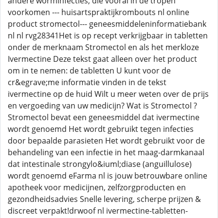
andere worminfecties, die vooral in de tropen
voorkomen --- huisartspraktijkrombouts nl online
product stromectol--- geneesmiddeleninformatiebank
nl nl rvg28341Het is op recept verkrijgbaar in tabletten
onder de merknaam Stromectol en als het merkloze
Ivermectine Deze tekst gaat alleen over het product
om in te nemen: de tabletten U kunt voor de
cr&egrave;me informatie vinden in de tekst
ivermectine op de huid Wilt u meer weten over de prijs
en vergoeding van uw medicijn? Wat is Stromectol ?
Stromectol bevat een geneesmiddel dat ivermectine
wordt genoemd Het wordt gebruikt tegen infecties
door bepaalde parasieten Het wordt gebruikt voor de
behandeling van een infectie in het maag-darmkanaal
dat intestinale strongylo&iuml;diase (anguillulose)
wordt genoemd eFarma nl is jouw betrouwbare online
apotheek voor medicijnen, zelfzorgproducten en
gezondheidsadvies Snelle levering, scherpe prijzen &
discreet verpakt!drwoof nl ivermectine-tabletten-