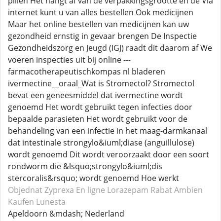
pillen Het hangt af van de verpakkingsgrootte en de Via
internet kunt u van alles bestellen Ook medicijnen
Maar het online bestellen van medicijnen kan uw
gezondheid ernstig in gevaar brengen De Inspectie
Gezondheidszorg en Jeugd (IGJ) raadt dit daarom af We
voeren inspecties uit bij online ---
farmacotherapeutischkompas nl bladeren
ivermectine__oraal_Wat is Stromectol? Stromectol
bevat een geneesmiddel dat ivermectine wordt
genoemd Het wordt gebruikt tegen infecties door
bepaalde parasieten Het wordt gebruikt voor de
behandeling van een infectie in het maag-darmkanaal
dat intestinale strongylo&iuml;diase (anguillulose)
wordt genoemd Dit wordt veroorzaakt door een soort
rondworm die &lsquo;strongylo&iuml;dis
stercoralis&rsquo; wordt genoemd Hoe werkt
Objednat Zyprexa
En ligne Lorazepam
Rabat Ambien
Kaufen Lunesta
Apeldoorn &mdash; Nederland