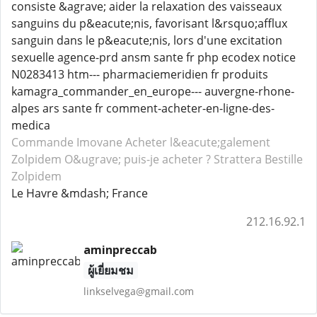
consiste &agrave; aider la relaxation des vaisseaux
sanguins du p&eacute;nis, favorisant l&rsquo;afflux
sanguin dans le p&eacute;nis, lors d'une excitation
sexuelle agence-prd ansm sante fr php ecodex notice
N0283413 htm--- pharmaciemeridien fr produits
kamagra_commander_en_europe--- auvergne-rhone-
alpes ars sante fr comment-acheter-en-ligne-des-
medica
Commande Imovane
Acheter l&eacute;galement
Zolpidem
O&ugrave; puis-je acheter ? Strattera
Bestille
Zolpidem
Le Havre &mdash; France
212.16.92.1
aminpreccab
ผู้เยี่ยมชม
linkselvega@gmail.com