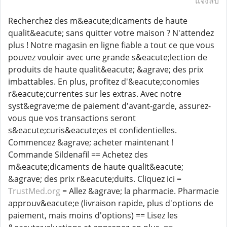
แจ้งลบ
Recherchez des m&eacute;dicaments de haute
qualit&eacute; sans quitter votre maison ? N'attendez
plus ! Notre magasin en ligne fiable a tout ce que vous
pouvez vouloir avec une grande s&eacute;lection de
produits de haute qualit&eacute; &agrave; des prix
imbattables. En plus, profitez d'&eacute;conomies
r&eacute;currentes sur les extras. Avec notre
syst&egrave;me de paiement d'avant-garde, assurez-
vous que vos transactions seront
s&eacute;curis&eacute;es et confidentielles.
Commencez &agrave; acheter maintenant !
Commande Sildenafil == Achetez des
m&eacute;dicaments de haute qualit&eacute;
&agrave; des prix r&eacute;duits. Cliquez ici =
TrustMed.org
= Allez &agrave; la pharmacie. Pharmacie
approuv&eacute;e (livraison rapide, plus d'options de
paiement, mais moins d'options) == Lisez les