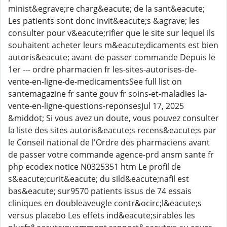
minist&egrave;re charg&eacute; de la sant&eacute;
Les patients sont donc invit&eacute;s &agrave; les
consulter pour v&eacute;rifier que le site sur lequel ils
souhaitent acheter leurs m&eacute;dicaments est bien
autoris&eacute; avant de passer commande Depuis le
1er --- ordre pharmacien fr les-sites-autorises-de-
vente-en-ligne-de-medicamentsSee full list on
santemagazine fr sante gouv fr soins-et-maladies la-
vente-en-ligne-questions-reponsesJul 17, 2025
&middot; Si vous avez un doute, vous pouvez consulter
la liste des sites autoris&eacute;s recens&eacute;s par
le Conseil national de l'Ordre des pharmaciens avant
de passer votre commande agence-prd ansm sante fr
php ecodex notice N0325351 htm Le profil de
s&eacute;curit&eacute; du sild&eacute;nafil est
bas&eacute; sur9570 patients issus de 74 essais
cliniques en doubleaveugle contr&ocirc;l&eacute;s
versus placebo Les effets ind&eacute;sirables les