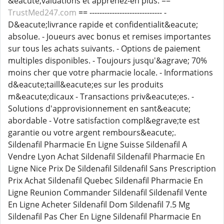
&eacute;valuations et apprenez-en plus. ==
TrustMed247.com
== ----------------------------- -
D&eacute;livrance rapide et confidentialit&eacute;
absolue. - Joueurs avec bonus et remises importantes
sur tous les achats suivants. - Options de paiement
multiples disponibles. - Toujours jusqu'&agrave; 70%
moins cher que votre pharmacie locale. - Informations
d&eacute;taill&eacute;es sur les produits
m&eacute;dicaux - Transactions priv&eacute;es. -
Solutions d'approvisionnement en sant&eacute;
abordable - Votre satisfaction compl&egrave;te est
garantie ou votre argent rembours&eacute;.
Sildenafil Pharmacie En Ligne Suisse Sildenafil A
Vendre Lyon Achat Sildenafil Sildenafil Pharmacie En
Ligne Nice Prix De Sildenafil Sildenafil Sans Prescription
Prix Achat Sildenafil Quebec Sildenafil Pharmacie En
Ligne Reunion Commander Sildenafil Sildenafil Vente
En Ligne Acheter Sildenafil Dom Sildenafil 7.5 Mg
Sildenafil Pas Cher En Ligne Sildenafil Pharmacie En