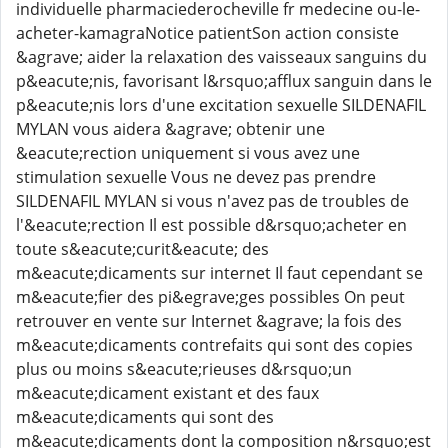
individuelle pharmaciederocheville fr medecine ou-le-
acheter-kamagraNotice patientSon action consiste
&agrave; aider la relaxation des vaisseaux sanguins du
p&eacute;nis, favorisant l&rsquo;afflux sanguin dans le
p&eacute;nis lors d'une excitation sexuelle SILDENAFIL
MYLAN vous aidera &agrave; obtenir une
&eacute;rection uniquement si vous avez une
stimulation sexuelle Vous ne devez pas prendre
SILDENAFIL MYLAN si vous n'avez pas de troubles de
l'&eacute;rection Il est possible d&rsquo;acheter en
toute s&eacute;curit&eacute; des
m&eacute;dicaments sur internet Il faut cependant se
m&eacute;fier des pi&egrave;ges possibles On peut
retrouver en vente sur Internet &agrave; la fois des
m&eacute;dicaments contrefaits qui sont des copies
plus ou moins s&eacute;rieuses d&rsquo;un
m&eacute;dicament existant et des faux
m&eacute;dicaments qui sont des
m&eacute;dicaments dont la composition n&rsquo;est