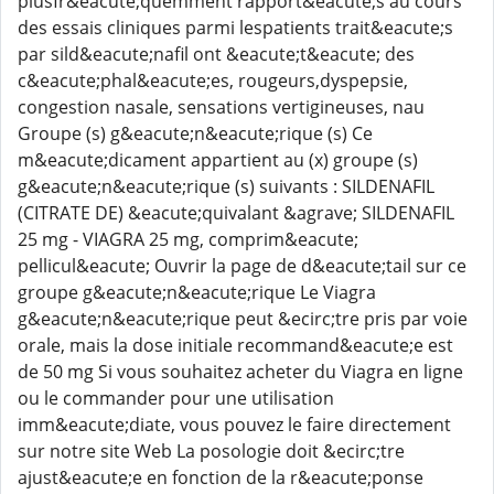
plusfr&eacute;quemment rapport&eacute;s au cours
des essais cliniques parmi lespatients trait&eacute;s
par sild&eacute;nafil ont &eacute;t&eacute; des
c&eacute;phal&eacute;es, rougeurs,dyspepsie,
congestion nasale, sensations vertigineuses, nau
Groupe (s) g&eacute;n&eacute;rique (s) Ce
m&eacute;dicament appartient au (x) groupe (s)
g&eacute;n&eacute;rique (s) suivants : SILDENAFIL
(CITRATE DE) &eacute;quivalant &agrave; SILDENAFIL
25 mg - VIAGRA 25 mg, comprim&eacute;
pellicul&eacute; Ouvrir la page de d&eacute;tail sur ce
groupe g&eacute;n&eacute;rique Le Viagra
g&eacute;n&eacute;rique peut &ecirc;tre pris par voie
orale, mais la dose initiale recommand&eacute;e est
de 50 mg Si vous souhaitez acheter du Viagra en ligne
ou le commander pour une utilisation
imm&eacute;diate, vous pouvez le faire directement
sur notre site Web La posologie doit &ecirc;tre
ajust&eacute;e en fonction de la r&eacute;ponse