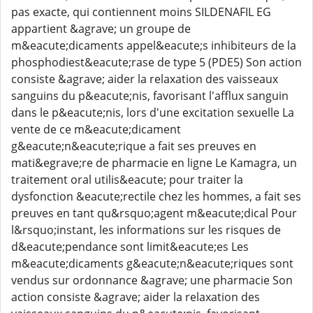
pas exacte, qui contiennent moins SILDENAFIL EG
appartient &agrave; un groupe de
m&eacute;dicaments appel&eacute;s inhibiteurs de la
phosphodiest&eacute;rase de type 5 (PDE5) Son action
consiste &agrave; aider la relaxation des vaisseaux
sanguins du p&eacute;nis, favorisant l'afflux sanguin
dans le p&eacute;nis, lors d'une excitation sexuelle La
vente de ce m&eacute;dicament
g&eacute;n&eacute;rique a fait ses preuves en
mati&egrave;re de pharmacie en ligne Le Kamagra, un
traitement oral utilis&eacute; pour traiter la
dysfonction &eacute;rectile chez les hommes, a fait ses
preuves en tant qu&rsquo;agent m&eacute;dical Pour
l&rsquo;instant, les informations sur les risques de
d&eacute;pendance sont limit&eacute;es Les
m&eacute;dicaments g&eacute;n&eacute;riques sont
vendus sur ordonnance &agrave; une pharmacie Son
action consiste &agrave; aider la relaxation des