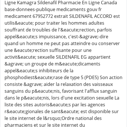
Ligne Kamagra Sildenafil Pharmacie En Ligne Canada
base-donnees-publique medicaments gouv fr
medicament 67952772 extrait SILDENAFIL ACCORD est
utilis&eacute; pour traiter les hommes adultes
souffrant de troubles de l'&eacute;rection, parfois
appel&eacute;s impuissance, c'est-&agrave;-dire
quand un homme ne peut pas atteindre ou conserver
une &eacute;rection suffisante pour une
activit&eacute; sexuelle SILDENAFIL EG appartient
&agrave; un groupe de m&eacute;dicaments
appel&eacute;s inhibiteurs de la
phosphodiest&eacute;rase de type 5 (PDE5) Son action
consiste &agrave; aider la relaxation des vaisseaux
sanguins du p&eacute;nis, favorisant l'afflux sanguin
dans le p&eacute;nis, lors d'une excitation sexuelle La
liste des sites autoris&eacute;s par les agences
r&eacute;gionales de sant&eacute; est disponible sur
le site internet de l&rsquo;Ordre national des
pharmaciens et sur le site internet du