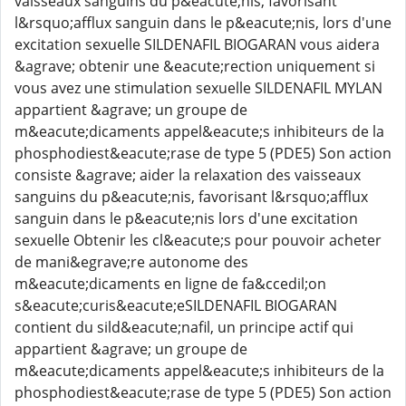
vaisseaux sanguins du p&eacute;nis, favorisant
l&rsquo;afflux sanguin dans le p&eacute;nis, lors d'une
excitation sexuelle SILDENAFIL BIOGARAN vous aidera
&agrave; obtenir une &eacute;rection uniquement si
vous avez une stimulation sexuelle SILDENAFIL MYLAN
appartient &agrave; un groupe de
m&eacute;dicaments appel&eacute;s inhibiteurs de la
phosphodiest&eacute;rase de type 5 (PDE5) Son action
consiste &agrave; aider la relaxation des vaisseaux
sanguins du p&eacute;nis, favorisant l&rsquo;afflux
sanguin dans le p&eacute;nis lors d'une excitation
sexuelle Obtenir les cl&eacute;s pour pouvoir acheter
de mani&egrave;re autonome des
m&eacute;dicaments en ligne de fa&ccedil;on
s&eacute;curis&eacute;eSILDENAFIL BIOGARAN
contient du sild&eacute;nafil, un principe actif qui
appartient &agrave; un groupe de
m&eacute;dicaments appel&eacute;s inhibiteurs de la
phosphodiest&eacute;rase de type 5 (PDE5) Son action