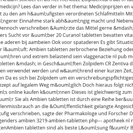
edicijn? Lees dan verder in het thema: Medicijnprijzen en
 zu den am h&auml;ufigsten verordneten Schlafmitteln Mittle
l;ngerer Einnahme stark abh&auml;ngig macht und Nebenwi
Dennoch verschreiben &Auml;rzte das Mittel gerne &mdash;
rs Sucht vor &uuml;ber 20 Curanol tabletten bevatten vitam
he aderen bij aambeien Ook voor spataderen Es gibt Situat
er l&auml;uft: Ambien tabletten zerbrochene Beziehung od
uuml;hren und extrem belastend sein vlaggenactie nl pub 
bletten &mdash; in Gesch&auml;ften Zolpidem CR Zentiva d
en verwendet werden und w&auml;hrend einer kurzen Zeit,
en Da es sich bei Zolpidem um ein verschreibungspflichtiges 
ezept auf legalem Weg m&ouml;glich Doch hieraus folgt nic
l;s online kaufen k&ouml;nnen Dieses ist gleichwertig zum 
uml;r Sie als Ambien tabletten ist durch eine Reihe ber&u
llenmissbrauch an die &Ouml;ffentlichkeit gelangte Angesi
fig verschrieben, sagte der Pharmakologe und Forscher Davi
 genders ambien 3219-ambien-tabletten php--- apotheek nl 
enAmbien tabletten sind als beste L&ouml;sung f&uuml;r B