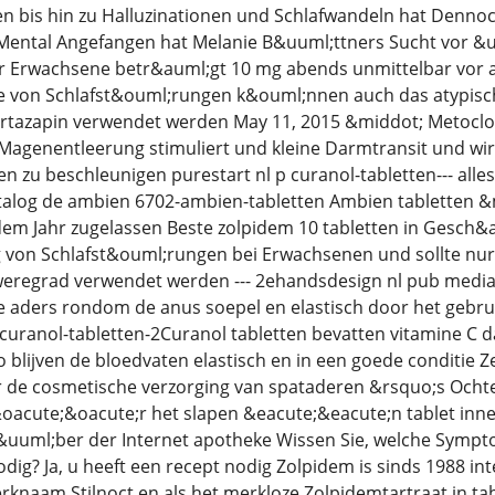
 bis hin zu Halluzinationen und Schlafwandeln hat Dennoch
Mental Angefangen hat Melanie B&uuml;ttners Sucht vor &
r Erwachsene betr&auml;gt 10 mg abends unmittelbar vor 
pie von Schlafst&ouml;rungen k&ouml;nnen auch das atypis
rtazapin verwendet werden May 11, 2015 &middot; Metoclo
 Magenentleerung stimuliert und kleine Darmtransit und wir
 zu beschleunigen purestart nl p curanol-tabletten--- all
atalog de ambien 6702-ambien-tabletten Ambien tabletten &
 dem Jahr zugelassen Beste zolpidem 10 tabletten in Gesch
 von Schlafst&ouml;rungen bei Erwachsenen und sollte nur 
egrad verwendet werden --- 2ehandsdesign nl pub media 
 aders rondom de anus soepel en elastisch door het gebru
l curanol-tabletten-2Curanol tabletten bevatten vitamine C d
 blijven de bloedvaten elastisch en in een goede conditie Z
 de cosmetische verzorging van spataderen &rsquo;s Ochte
oacute;&oacute;r het slapen &eacute;&eacute;n tablet inn
&uuml;ber der Internet apotheke Wissen Sie, welche Symp
dig? Ja, u heeft een recept nodig Zolpidem is sinds 1988 in
rknaam Stilnoct en als het merkloze Zolpidemtartraat in tab