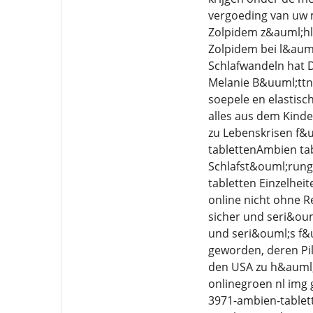
vergoeding van uw m
Zolpidem z&auml;hlt
Zolpidem bei l&aum
Schlafwandeln hat 
Melanie B&uuml;ttne
soepele en elastisc
alles aus dem Kind
zu Lebenskrisen f&
tablettenAmbien ta
Schlafst&ouml;rung
tabletten Einzelheit
online nicht ohne R
sicher und seri&oum
und seri&ouml;s f&u
geworden, deren Pi
den USA zu h&auml;u
onlinegroen nl img
3971-ambien-tablett