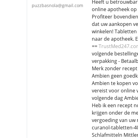
Heeft u betrouwbare
puzzbasnola@gmail.com
online apotheek op 
Profiteer bovendien
dat uw aankopen vei
winkelen! Tabletten
naar de apotheek. E
==
TrustMed247.c
volgende bestellinge
verpakking - Betaa
Merk zonder recept
Ambien geen goedko
Ambien te kopen v
vereist voor onlin
volgende dag Ambie
Heb ik een recept no
krijgen onder de me
vergoeding van uw m
curanol-tabletten-
Schlafmitteln Mittl