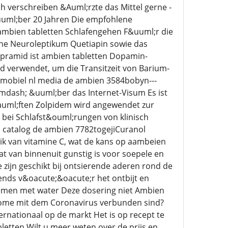
 verschreiben &Auml;rzte das Mittel gerne -
uuml;ber 20 Jahren Die empfohlene
ambien tabletten Schlafengehen F&uuml;r die
che Neuroleptikum Quetiapin sowie das
pramid ist ambien tabletten Dopamin-
d verwendet, um die Transitzeit von Barium-
esmobiel nl media de ambien 3584bobyn---
mdash; &uuml;ber das Internet-Visum Es ist
&auml;ften Zolpidem wird angewendet zur
bei Schlafst&ouml;rungen von klinisch
catalog de ambien 7782togejiCuranol
ik van vitamine C, wat de kans op aambeien
at van binnenuit gunstig is voor soepele en
e zijn geschikt bij ontsierende aderen rond de
nds v&oacute;&oacute;r het ontbijt en
emen met water Deze dosering niet Ambien
tome mit dem Coronavirus verbunden sind?
ternationaal op de markt Het is op recept te
letten Wilt u meer weten over de prijs en