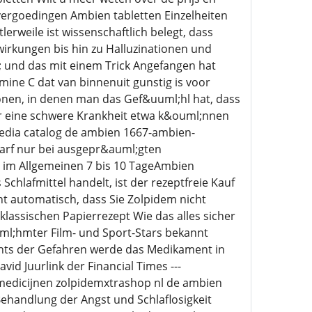
 vergoedingen Ambien tabletten Einzelheiten
rweile ist wissenschaftlich belegt, dass
rkungen bis hin zu Halluzinationen und
 und das mit einem Trick Angefangen hat
ine C dat van binnenuit gunstig is voor
ionen, in denen man das Gef&uuml;hl hat, dass
er eine schwere Krankheit etwa k&ouml;nnen
media catalog de ambien 1667-ambien-
arf nur bei ausgepr&auml;gten
 im Allgemeinen 7 bis 10 TageAmbien
Schlafmittel handelt, ist der rezeptfreie Kauf
ht automatisch, dass Sie Zolpidem nicht
klassischen Papierrezept Wie das alles sicher
uml;hmter Film- und Sport-Stars bekannt
chts der Gefahren werde das Medikament in
d Juurlink der Financial Times ---
medicijnen zolpidemxtrashop nl de ambien
ehandlung der Angst und Schlaflosigkeit