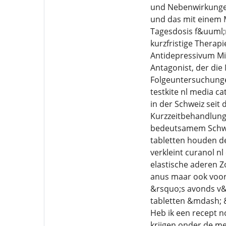
und Nebenwirkungen
und das mit einem 
Tagesdosis f&uuml;
kurzfristige Thera
Antidepressivum Mi
Antagonist, der die
Folgeuntersuchungen
testkite nl media c
in der Schweiz seit
Kurzzeitbehandlung
bedeutsamem Schwer
tabletten houden de
verkleint curanol n
elastische aderen Zo
anus maar ook voor
&rsquo;s avonds v&
tabletten &mdash; 
Heb ik een recept no
krijgen onder de me