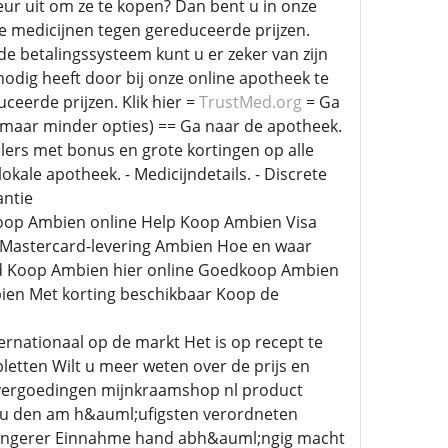
eur uit om ze te kopen? Dan bent u in onze
e medicijnen tegen gereduceerde prijzen.
e betalingssysteem kunt u er zeker van zijn
nodig heeft door bij onze online apotheek te
eerde prijzen. Klik hier =
TrustMed.org
= Ga
 maar minder opties) == Ga naar de apotheek.
elers met bonus en grote kortingen op alle
okale apotheek. - Medicijndetails. - Discrete
antie
oop Ambien online Help Koop Ambien Visa
 Mastercard-levering Ambien Hoe en waar
d Koop Ambien hier online Goedkoop Ambien
ien Met korting beschikbaar Koop de
ternationaal op de markt Het is op recept te
letten Wilt u meer weten over de prijs en
n vergoedingen mijnkraamshop nl product
 zu den am h&auml;ufigsten verordneten
auml;ngerer Einnahme hand abh&auml;ngig macht