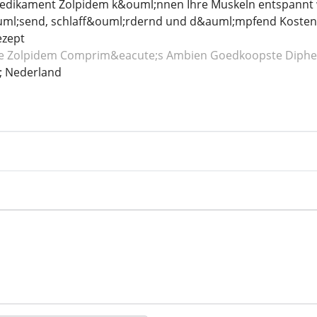
dikament Zolpidem k&ouml;nnen Ihre Muskeln entspannt we
l;send, schlaff&ouml;rdernd und d&auml;mpfend Kostenfre
ezept
e Zolpidem
Comprim&eacute;s Ambien
Goedkoopste Diph
; Nederland