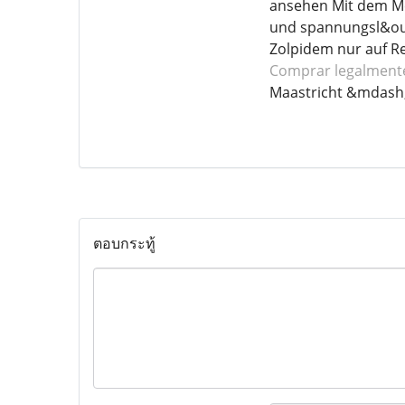
ansehen Mit dem Me
und spannungsl&oum
Zolpidem nur auf R
Comprar legalment
Maastricht &mdash
ตอบกระทู้