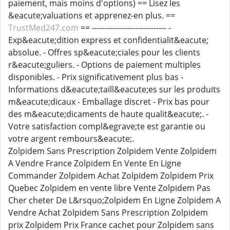
paiement, mais moins d'options) == Lisez les
&eacute;valuations et apprenez-en plus. ==
TrustMed247.com
== ----------------------------- -
Exp&eacute;dition express et confidentialit&eacute;
absolue. - Offres sp&eacute;ciales pour les clients
r&eacute;guliers. - Options de paiement multiples
disponibles. - Prix significativement plus bas -
Informations d&eacute;taill&eacute;es sur les produits
m&eacute;dicaux - Emballage discret - Prix bas pour
des m&eacute;dicaments de haute qualit&eacute;. -
Votre satisfaction compl&egrave;te est garantie ou
votre argent rembours&eacute;.
Zolpidem Sans Prescription Zolpidem Vente Zolpidem
A Vendre France Zolpidem En Vente En Ligne
Commander Zolpidem Achat Zolpidem Zolpidem Prix
Quebec Zolpidem en vente libre Vente Zolpidem Pas
Cher cheter De L&rsquo;Zolpidem En Ligne Zolpidem A
Vendre Achat Zolpidem Sans Prescription Zolpidem
prix Zolpidem Prix France cachet pour Zolpidem sans