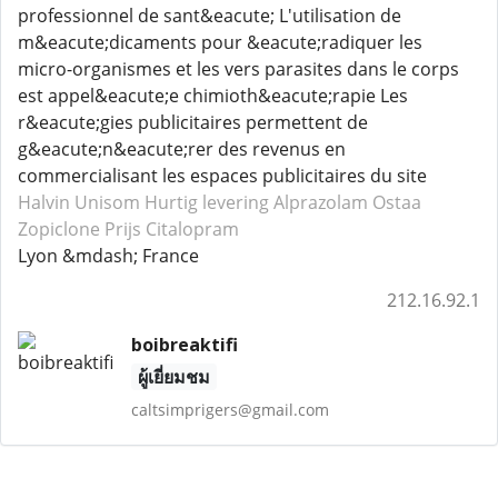
professionnel de sant&eacute; L'utilisation de
m&eacute;dicaments pour &eacute;radiquer les
micro-organismes et les vers parasites dans le corps
est appel&eacute;e chimioth&eacute;rapie Les
r&eacute;gies publicitaires permettent de
g&eacute;n&eacute;rer des revenus en
commercialisant les espaces publicitaires du site
Halvin Unisom
Hurtig levering Alprazolam
Ostaa
Zopiclone
Prijs Citalopram
Lyon &mdash; France
212.16.92.1
boibreaktifi
ผู้เยี่ยมชม
caltsimprigers@gmail.com