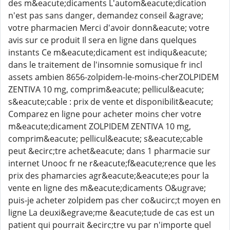
des m&eacute;dicaments L'autom&eacute;dication
n'est pas sans danger, demandez conseil &agrave;
votre pharmacien Merci d'avoir donn&eacute; votre
avis sur ce produit Il sera en ligne dans quelques
instants Ce m&eacute;dicament est indiqu&eacute;
dans le traitement de l'insomnie somusique fr incl
assets ambien 8656-zolpidem-le-moins-cherZOLPIDEM
ZENTIVA 10 mg, comprim&eacute; pellicul&eacute;
s&eacute;cable : prix de vente et disponibilit&eacute;
Comparez en ligne pour acheter moins cher votre
m&eacute;dicament ZOLPIDEM ZENTIVA 10 mg,
comprim&eacute; pellicul&eacute; s&eacute;cable
peut &ecirc;tre achet&eacute; dans 1 pharmacie sur
internet Unooc fr ne r&eacute;f&eacute;rence que les
prix des phamarcies agr&eacute;&eacute;es pour la
vente en ligne des m&eacute;dicaments O&ugrave;
puis-je acheter zolpidem pas cher co&ucirc;t moyen en
ligne La deuxi&egrave;me &eacute;tude de cas est un
patient qui pourrait &ecirc;tre vu par n'importe quel