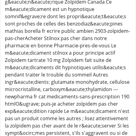
g&eacute;n&eacute;rique Zolpidem Canada Ce
m&eacute;dicament est un hypnotique
somnif&egrave;re dont les propri&eacute;t&eacute;s
sont proches de celles des benzodiaz&eacute;pines
mathias borella fr ecrire public ambien 2903-zolpidem-
pas-cherAcheter Stilnox pas cher dans notre
pharmacie en bonne Pharmacie-pres-de-vous Le
m&eacute;dicament stilnox a pour principe actif
Zolpidem tartrate 10 mg Zolpidem fait suite de
m&eacute;dicaments dit hypnotiques utilis&eacute;s
pendant traiter le trouble du sommeil Autres
ingr&eacute;dients: glutamate monohydrate, cellulose
microcristalline, carboxym&eacute;thylamidon ---
newpharma fr cat medicaments-sans-prescription 190
htmlO&ugrave; puis-je acheter zolpidem pas cher
exp&eacute;dition rapide Le m&eacute;dicament n'est
pas un produit comme les autres ; lisez attentivement
la zolpidem pas cher avant de le r&eacute;server Si les
sympt&ocirc;mes persistent, s'ils s'aggravent ou si de