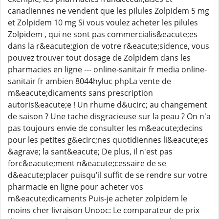
canadiennes ne vendent que les pilules Zolpidem 5 mg
et Zolpidem 10 mg Si vous voulez acheter les pilules
Zolpidem , qui ne sont pas commercialis&eacute;es
dans la r&eacute;gion de votre r&eacute;sidence, vous
pouvez trouver tout dosage de Zolpidem dans les
pharmacies en ligne --- online-sanitair fr media online-
sanitair fr ambien 8044hyluc phpLa vente de
m&eacute;dicaments sans prescription
autoris&eacute;e ! Un rhume d&ucirc; au changement
de saison ? Une tache disgracieuse sur la peau ? On n'a
pas toujours envie de consulter les m&eacute;decins
pour les petites g&ecirc;nes quotidiennes li&eacute;es
&agrave; la sant&eacute; De plus, il n'est pas
forc&eacute;ment n&eacute;cessaire de se
d&eacute;placer puisqu'il suffit de se rendre sur votre
pharmacie en ligne pour acheter vos
m&eacute;dicaments Puis-je acheter zolpidem le
moins cher livraison Unooc: Le comparateur de prix