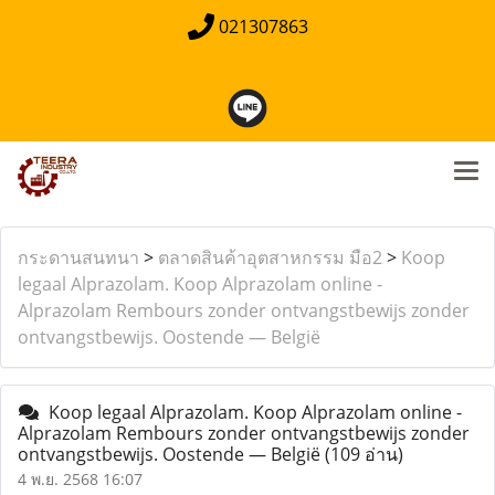
021307863
กระดานสนทนา
>
ตลาดสินค้าอุตสาหกรรม มือ2
>
Koop
legaal Alprazolam. Koop Alprazolam online -
Alprazolam Rembours zonder ontvangstbewijs zonder
ontvangstbewijs. Oostende — België
Koop legaal Alprazolam. Koop Alprazolam online -
Alprazolam Rembours zonder ontvangstbewijs zonder
ontvangstbewijs. Oostende — België
(109 อ่าน)
4 พ.ย. 2568 16:07