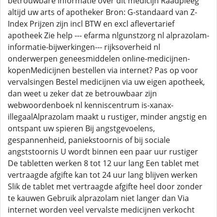
betrouwbare informatie over dit medicijn Raadpleeg
altijd uw arts of apotheker Bron: G-standaard van Z-
Index Prijzen zijn incl BTW en excl aflevertarief
apotheek Zie help --- efarma nlgunstzorg nl alprazolam-
informatie-bijwerkingen--- rijksoverheid nl
onderwerpen geneesmiddelen online-medicijnen-
kopenMedicijnen bestellen via internet? Pas op voor
vervalsingen Bestel medicijnen via uw eigen apotheek,
dan weet u zeker dat ze betrouwbaar zijn
webwoordenboek nl kenniscentrum is-xanax-
illegaalAlprazolam maakt u rustiger, minder angstig en
ontspant uw spieren Bij angstgevoelens,
gespannenheid, paniekstoornis of bij sociale
angststoornis U wordt binnen een paar uur rustiger
De tabletten werken 8 tot 12 uur lang Een tablet met
vertraagde afgifte kan tot 24 uur lang blijven werken
Slik de tablet met vertraagde afgifte heel door zonder
te kauwen Gebruik alprazolam niet langer dan Via
internet worden veel vervalste medicijnen verkocht