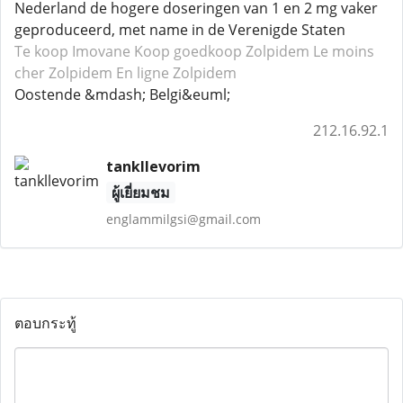
Nederland de hogere doseringen van 1 en 2 mg vaker
geproduceerd, met name in de Verenigde Staten
Te koop Imovane
Koop goedkoop Zolpidem
Le moins
cher Zolpidem
En ligne Zolpidem
Oostende &mdash; Belgi&euml;
212.16.92.1
tankllevorim
ผู้เยี่ยมชม
englammilgsi@gmail.com
ตอบกระทู้