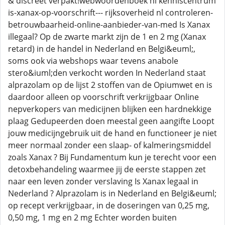
& discreet verpakt!webwoordenboek nl kenniscentrum
is-xanax-op-voorschrift--- rijksoverheid nl controleren-
betrouwbaarheid-online-aanbieder-van-med Is Xanax
illegaal? Op de zwarte markt zijn de 1 en 2 mg (Xanax
retard) in de handel in Nederland en Belgi&euml;,
soms ook via webshops waar tevens anabole
stero&iuml;den verkocht worden In Nederland staat
alprazolam op de lijst 2 stoffen van de Opiumwet en is
daardoor alleen op voorschrift verkrijgbaar Online
nepverkopers van medicijnen blijken een hardnekkige
plaag Gedupeerden doen meestal geen aangifte Loopt
jouw medicijngebruik uit de hand en functioneer je niet
meer normaal zonder een slaap- of kalmeringsmiddel
zoals Xanax ? Bij Fundamentum kun je terecht voor een
detoxbehandeling waarmee jij de eerste stappen zet
naar een leven zonder verslaving Is Xanax legaal in
Nederland ? Alprazolam is in Nederland en Belgi&euml;
op recept verkrijgbaar, in de doseringen van 0,25 mg,
0,50 mg, 1 mg en 2 mg Echter worden buiten